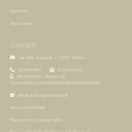
Glossario
Per Aziende
CONTATTI
Via Della Guastalla, 1 – 20122 Milano
02.36567455
02.92853330
349 8707091
– Attivo h 24
(SOLO ED ESCLUSIVAMENTE PER LE EMERGENZE)
info@studiolegaledelalla.it
P.iva 03244880963
Privacy Policy
|
Cookie Policy