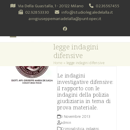
Skip
Via Della Guastalla, 1 - 20122 Milano
02.36567455
to
02.92853330
info@studiolegaledelalla.it
content
avvgiuseppemariadelalla@puntopec.it
Facebook
Open
Close
legge indagini
mobile
mobile
difensive
menu
menu
Home
»
legge indagini difensive
Le indagini
investigative difensive:
il rapporto con le
indagini della polizia
giudiziaria in tema di
prova materiale.
9 Novembre 2013
admin
Criminalistica, indagini,