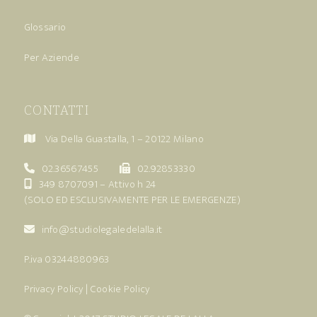
Glossario
Per Aziende
CONTATTI
Via Della Guastalla, 1 – 20122 Milano
02.36567455
02.92853330
349 8707091
– Attivo h 24
(SOLO ED ESCLUSIVAMENTE PER LE EMERGENZE)
info@studiolegaledelalla.it
P.iva 03244880963
Privacy Policy
|
Cookie Policy