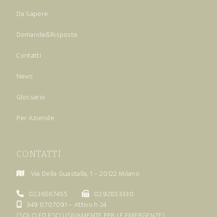
Da Sapere
Domande&Risposte
Contatti
News
Glossario
Per Aziende
CONTATTI
Via Della Guastalla, 1 – 20122 Milano
02.36567455
02.92853330
349 8707091
– Attivo h 24
(SOLO ED ESCLUSIVAMENTE PER LE EMERGENZE)