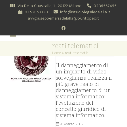
Skip
Via Della Guastalla, 1 - 20122 Milano
02.36567455
to
02.92853330
info@studiolegaledelalla.it
content
avvgiuseppemariadelalla@puntopec.it
Facebook
Open
Close
reati telematici
mobile
mobile
Home
»
reati telematici
menu
menu
Il danneggiamento di
un impianto di video
sorveglianza realizza il
più grave reato di
danneggiamento di un
sistema informatico:
l’evoluzione del
concetto giuridico di
sistema informatico.
28 Marzo 2012