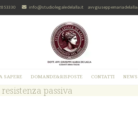
2853330
info@studiolegaledelalla.it
avvgiuseppemariadelall
A SAPERE
DOMANDE&RISPOSTE
CONTATTI
NEWS
e resistenza passiva