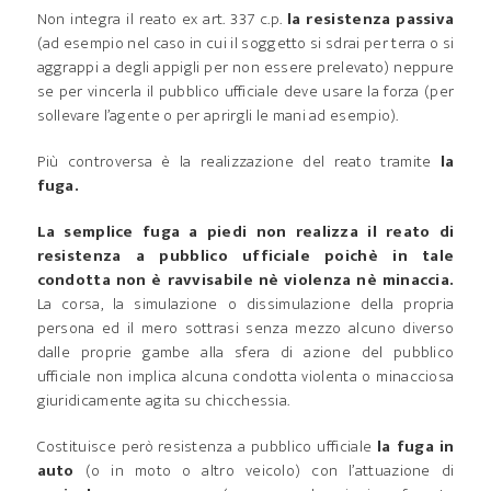
Non integra il reato ex art. 337 c.p.
la resistenza passiva
(ad esempio nel caso in cui il soggetto si sdrai per terra o si
aggrappi a degli appigli per non essere prelevato) neppure
se per vincerla il pubblico ufficiale deve usare la forza (per
sollevare l’agente o per aprirgli le mani ad esempio).
Più controversa è la realizzazione del reato tramite
la
fuga.
La semplice fuga a piedi non realizza il reato di
resistenza a pubblico ufficiale poichè in tale
condotta non è ravvisabile nè violenza nè minaccia.
La corsa, la simulazione o dissimulazione della propria
persona ed il mero sottrasi senza mezzo alcuno diverso
dalle proprie gambe alla sfera di azione del pubblico
ufficiale non implica alcuna condotta violenta o minacciosa
giuridicamente agita su chicchessia.
Costituisce però resistenza a pubblico ufficiale
la fuga in
auto
(o in moto o altro veicolo) con l’attuazione di