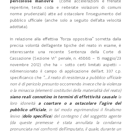
pericolose manovre
(come accelerazioni e frenate
repentine, testa coda e reiterate violazioni di comuni
norme prudenziali) atte ad ostacolare l’inseguimento del
pubblico ufficiale (anche solo a seguito dell’alta velocità
adottata).
In relazione alla effettiva “forza oppositiva” sorretta dalla
precisa volontà dell’agente tipiche del reato in esame, è
interessante una recente Sentenza della Corte di
Cassazione (Sezione VI^ penale, n. 45868 – 15 maggio/23
novembre 2012) che ha – sotto certi limitati aspetti –
ridimensionato il campo di applicazione dell’art. 337 c.p.
specificanco che
“….il reato di resistenza a pubblico ufficiale
non è di pericolo presunto
occorrendo
invece che la violenza
o la minaccia (elementi costitutivi della materialità del reato)
siano reali connotino in termini di effettività causale
la
loro idoneità
a coartare o a ostacolare l’agire del
pubblico ufficiale
, in tal modo esprimendosi il finalismo
lesivo (
dolo specifico
) del contegno (
del soggetto agente
(da queste premesse è stata annullata la condanna
pronunciata nei confronti dell’imputato, il quale, durante un