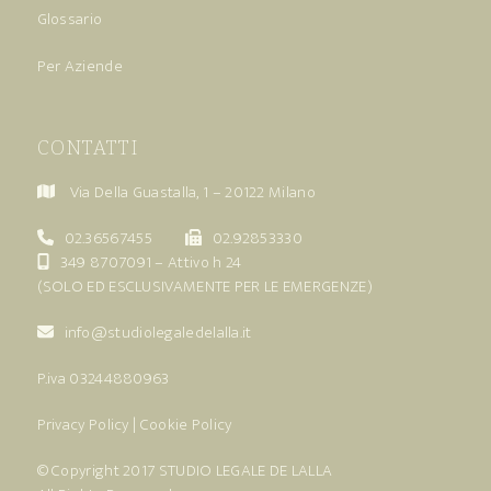
Glossario
Per Aziende
CONTATTI
Via Della Guastalla, 1 – 20122 Milano
02.36567455
02.92853330
349 8707091
– Attivo h 24
(SOLO ED ESCLUSIVAMENTE PER LE EMERGENZE)
info@studiolegaledelalla.it
P.iva 03244880963
Privacy Policy
|
Cookie Policy
© Copyright 2017
STUDIO LEGALE DE LALLA