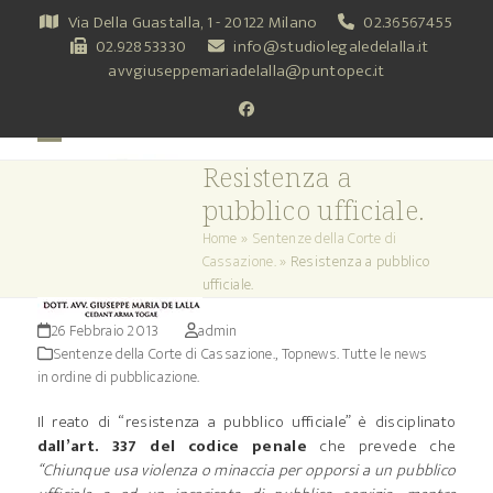
Skip
Via Della Guastalla, 1 - 20122 Milano
02.36567455
to
02.92853330
info@studiolegaledelalla.it
content
avvgiuseppemariadelalla@puntopec.it
Facebook
Open
Close
Resistenza a
mobile
mobile
pubblico ufficiale.
menu
menu
Home
»
Sentenze della Corte di
Cassazione.
»
Resistenza a pubblico
ufficiale.
26 Febbraio 2013
admin
Sentenze della Corte di Cassazione.
,
Topnews. Tutte le news
in ordine di pubblicazione.
Il reato di “resistenza a pubblico ufficiale” è disciplinato
dall’art. 337 del codice penale
che prevede che
“Chiunque usa violenza o minaccia per opporsi a un pubblico