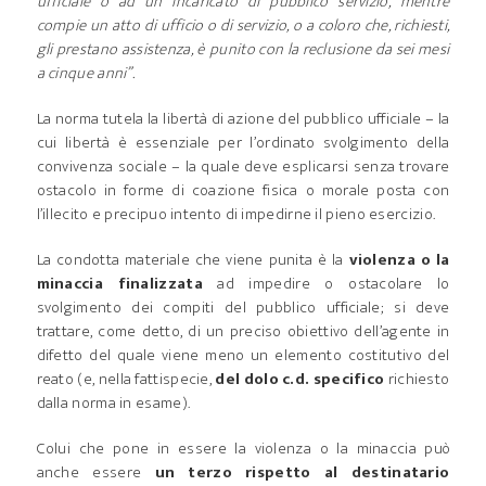
ufficiale o ad un incaricato di pubblico servizio, mentre
compie un atto di ufficio o di servizio, o a coloro che, richiesti,
gli prestano assistenza, è punito con la reclusione da sei mesi
a cinque anni”.
La norma tutela la libertà di azione del pubblico ufficiale – la
cui libertà è essenziale per l’ordinato svolgimento della
convivenza sociale – la quale deve esplicarsi senza trovare
ostacolo in forme di coazione fisica o morale posta con
l’illecito e precipuo intento di impedirne il pieno esercizio.
La condotta materiale che viene punita è la
violenza o la
minaccia finalizzata
ad impedire o ostacolare lo
svolgimento dei compiti del pubblico ufficiale; si deve
trattare, come detto, di un preciso obiettivo dell’agente in
difetto del quale viene meno un elemento costitutivo del
reato (e, nella fattispecie,
del dolo c.d. specifico
richiesto
dalla norma in esame).
Colui che pone in essere la violenza o la minaccia può
anche essere
un terzo rispetto al destinatario