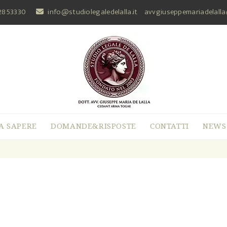
2853330
info@studiolegaledelalla.it
avvgiuseppemariadelall
A SAPERE
DOMANDE&RISPOSTE
CONTATTI
NEWS