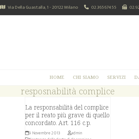
Skip
Via Della Guastalla, 1 - 20122 Milano
02.36567455
02.9
to
content
HOME
CHI SIAMO
SERVIZI
D
resposnabilità complice
La responsabilità del complice
per il reato più grave di quello
concordato. Art. 116 c.p.
9 Novembre 2013
admin