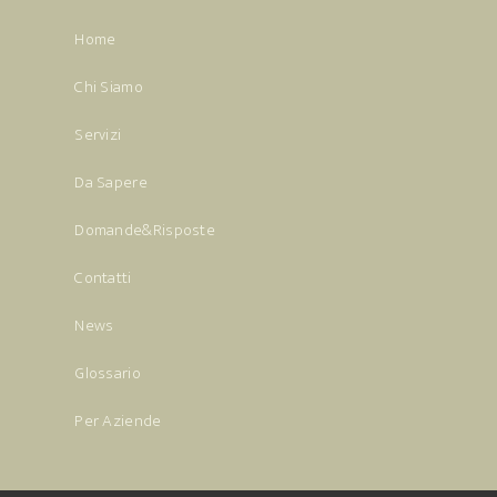
Home
Chi Siamo
Servizi
Da Sapere
Domande&Risposte
Contatti
News
Glossario
Per Aziende