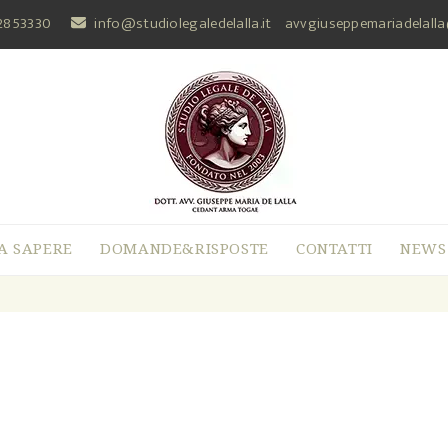
2853330
info@studiolegaledelalla.it
avvgiuseppemariadelall
A SAPERE
DOMANDE&RISPOSTE
CONTATTI
NEWS