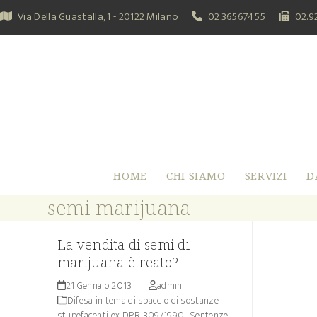
Skip
Via Della Guastalla, 1 - 20122 Milano
02.36567455
02.9
to
content
HOME
CHI SIAMO
SERVIZI
D
semi marijuana
La vendita di semi di
marijuana è reato?
21 Gennaio 2013
admin
Difesa in tema di spaccio di sostanze
stupefacenti ex DPR 309/1990.
,
Sentenze