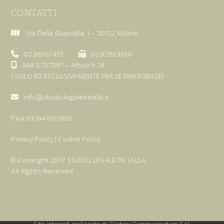
CONTATTI
Via Della Guastalla, 1 – 20122 Milano
02.36567455
02.92853330
349 8707091
– Attivo h 24
(SOLO ED ESCLUSIVAMENTE PER LE EMERGENZE)
info@studiolegaledelalla.it
P.iva 03244880963
Privacy Policy
|
Cookie Policy
© Copyright 2017
STUDIO LEGALE DE LALLA
All Rights Reserved