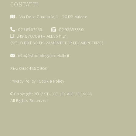
CONTATTI
Via Della Guastalla, 1 – 20122 Milano
02.36567455
02.92853330
349 8707091
– Attivo h 24
(SOLO ED ESCLUSIVAMENTE PER LE EMERGENZE)
info@studiolegaledelalla.it
P.iva 03244880963
Privacy Policy
|
Cookie Policy
© Copyright 2017
STUDIO LEGALE DE LALLA
All Rights Reserved