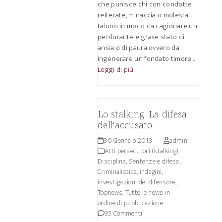
che punisce chi con condotte
reiterate, minaccia o molesta
taluno in modo da cagionare un
perdurante e grave stato di
ansia o di paura ovvero da
ingenerare un fondato timore…
Leggi di più
Lo stalking. La difesa
dell'accusato.
30 Gennaio 2013
admin
Atti persecutori (stalking).
Disciplina, Sentenze e difesa.
,
Criminalistica, indagini,
investigazioni del difensore.
,
Topnews. Tutte le news in
ordine di pubblicazione.
35 Commenti