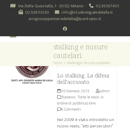
Skip
Via Della Guastalla, 1 - 20122 Milano
02.36567455
to
02.92853330
info@studiolegaledelalla.it
content
avvgiuseppemariadelalla@puntopec.it
Facebook
Open
Close
stalking e misure
mobile
mobile
cautelari
menu
menu
Home
»
stalking e misure cautelari
Lo stalking. La difesa
dell’accusato.
30 Gennaio 2013
admin
Topnews. Tutte le news in
ordine di pubblicazione.
6 Commenti
Nel 2009 è stato introdotto un
nuovo reato, “atti persecutori”