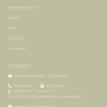
Domande&Risposte
Contatti
News
Glossario
Per Aziende
CONTATTI
Via Della Guastalla, 1 – 20122 Milano
02.36567455
02.92853330
349 8707091
– Attivo h 24
(SOLO ED ESCLUSIVAMENTE PER LE EMERGENZE)
info@studiolegaledelalla.it