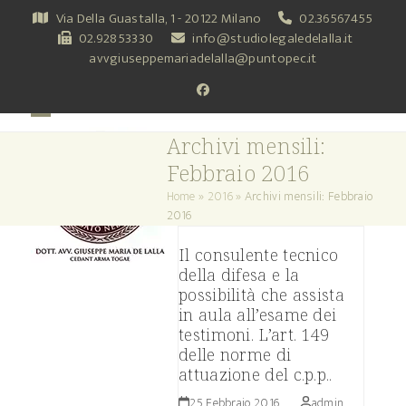
Skip
Via Della Guastalla, 1 - 20122 Milano
02.36567455
to
02.92853330
info@studiolegaledelalla.it
content
avvgiuseppemariadelalla@puntopec.it
Facebook
Open
Close
Archivi mensili:
mobile
mobile
Febbraio 2016
menu
menu
Home
»
2016
»
Archivi mensili: Febbraio
2016
Il consulente tecnico
della difesa e la
possibilità che assista
in aula all’esame dei
testimoni. L’art. 149
delle norme di
attuazione del c.p.p..
25 Febbraio 2016
admin