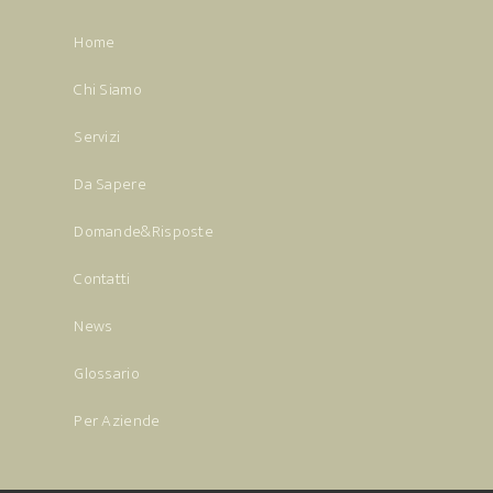
Home
Chi Siamo
Servizi
Da Sapere
Domande&Risposte
Contatti
News
Glossario
Per Aziende