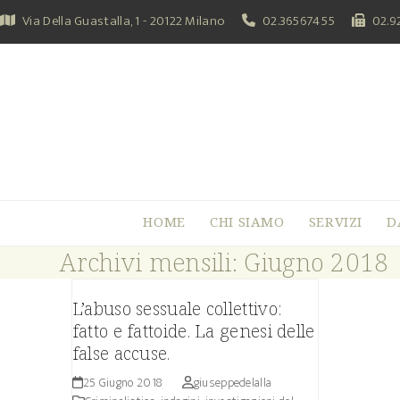
Skip
Via Della Guastalla, 1 - 20122 Milano
02.36567455
02.9
to
content
HOME
CHI SIAMO
SERVIZI
D
Archivi mensili: Giugno 2018
L’abuso sessuale collettivo:
fatto e fattoide. La genesi delle
false accuse.
25 Giugno 2018
giuseppedelalla