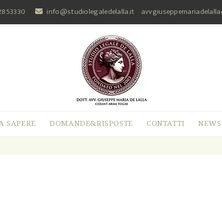
2853330
info@studiolegaledelalla.it
avvgiuseppemariadelall
A SAPERE
DOMANDE&RISPOSTE
CONTATTI
NEWS