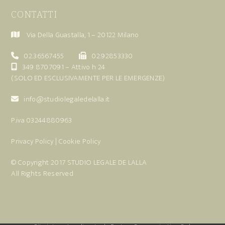
CONTATTI
Via Della Guastalla, 1 – 20122 Milano
02.36567455
02.92853330
349 8707091
– Attivo h 24
(SOLO ED ESCLUSIVAMENTE PER LE EMERGENZE)
info@studiolegaledelalla.it
P.iva 03244880963
Privacy Policy
|
Cookie Policy
© Copyright 2017
STUDIO LEGALE DE LALLA
All Rights Reserved