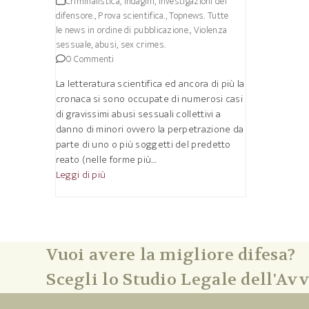
Criminalistica, indagini, investigazioni del
difensore.
,
Prova scientifica.
,
Topnews. Tutte
le news in ordine di pubblicazione.
,
Violenza
sessuale, abusi, sex crimes.
0 Commenti
La letteratura scientifica ed ancora di più la
cronaca si sono occupate di numerosi casi
di gravissimi abusi sessuali collettivi a
danno di minori ovvero la perpetrazione da
parte di uno o più soggetti del predetto
reato (nelle forme più…
Leggi di più
Vuoi avere la migliore difesa?
Scegli lo Studio Legale dell'Avv