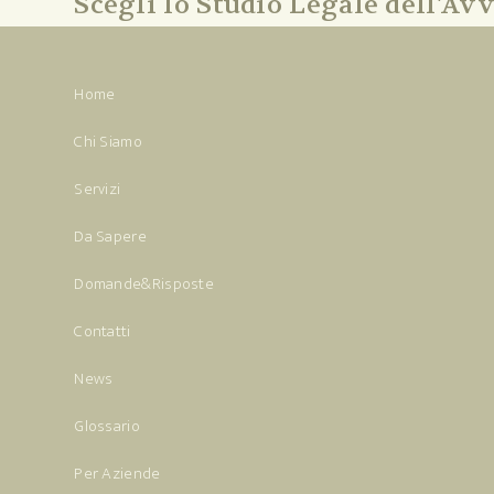
Scegli lo Studio Legale dell'Avv
Home
Chi Siamo
Servizi
Da Sapere
Domande&Risposte
Contatti
News
Glossario
Per Aziende