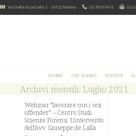
Skip
Via Della Guastalla, 1 - 20122 Milano
02.36567455
02.9
to
content
HOME
CHI SIAMO
SERVIZI
D
Archivi mensili: Luglio 2021
Webinar “lavorare con i sex
offender” – Centro Studi
Scienze Forensi. L’intervento
dell’Avv. Giuseppe de Lalla