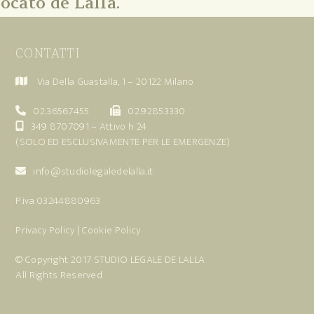
ocato de Lalla.
CONTATTI
Via Della Guastalla, 1 – 20122 Milano
02.36567455
02.92853330
349 8707091
– Attivo h 24
(SOLO ED ESCLUSIVAMENTE PER LE EMERGENZE)
info@studiolegaledelalla.it
P.iva 03244880963
Privacy Policy
|
Cookie Policy
© Copyright 2017
STUDIO LEGALE DE LALLA
All Rights Reserved