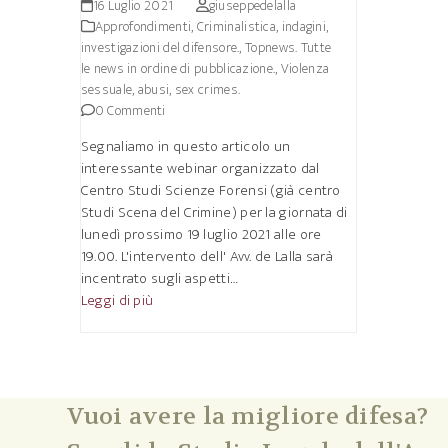
16 Luglio 2021
giuseppedelalla
Approfondimenti
,
Criminalistica, indagini,
investigazioni del difensore.
,
Topnews. Tutte
le news in ordine di pubblicazione.
,
Violenza
sessuale, abusi, sex crimes.
0 Commenti
Segnaliamo in questo articolo un
interessante webinar organizzato dal
Centro Studi Scienze Forensi (già centro
Studi Scena del Crimine) per la giornata di
lunedì prossimo 19 luglio 2021 alle ore
19.00. L'intervento dell' Avv. de Lalla sarà
incentrato sugli aspetti…
Leggi di più
Vuoi avere la migliore difesa?