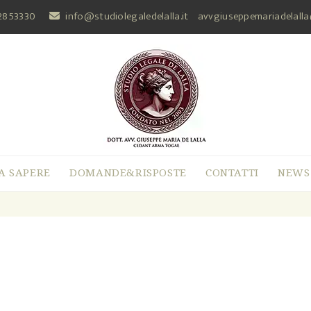
2853330
info@studiolegaledelalla.it
avvgiuseppemariadelall
A SAPERE
DOMANDE&RISPOSTE
CONTATTI
NEWS