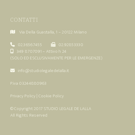
CONTATTI
Via Della Guastalla, 1 – 20122 Milano
02.36567455
02.92853330
349 8707091
– Attivo h 24
(SOLO ED ESCLUSIVAMENTE PER LE EMERGENZE)
info@studiolegaledelalla.it
P.iva 03244880963
Privacy Policy
|
Cookie Policy
© Copyright 2017
STUDIO LEGALE DE LALLA
All Rights Reserved