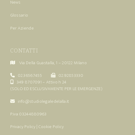
News
Glossario
Per Aziende
CONTATTI
Via Della Guastalla, 1 – 20122 Milano
02.36567455
02.92853330
349 8707091
– Attivo h 24
(SOLO ED ESCLUSIVAMENTE PER LE EMERGENZE)
info@studiolegaledelalla.it
P.iva 03244880963
Privacy Policy
|
Cookie Policy