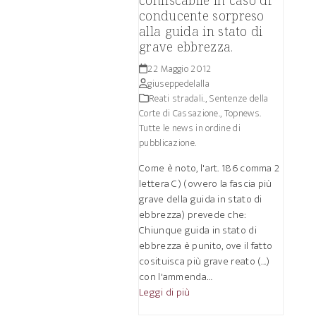
confiscabile in caso di
conducente sorpreso
alla guida in stato di
grave ebbrezza.
22 Maggio 2012
giuseppedelalla
Reati stradali.
,
Sentenze della
Corte di Cassazione.
,
Topnews.
Tutte le news in ordine di
pubblicazione.
Come è noto, l'art. 186 comma 2
lettera C) (ovvero la fascia più
grave della guida in stato di
ebbrezza) prevede che:
Chiunque guida in stato di
ebbrezza è punito, ove il fatto
cosituisca più grave reato (...)
con l'ammenda…
Leggi di più