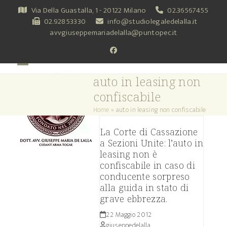
Skip
Via Della Guastalla, 1 - 20122 Milano
02.36567455
to
02.92853330
info@studiolegaledelalla.it
content
avvgiuseppemariadelalla@puntopec.it
Facebook
Open
Close
auto in leasing non
mobile
mobile
confiscabile
menu
menu
Home
»
auto in leasing non confiscabile
La Corte di Cassazione
a Sezioni Unite: l’auto in
leasing non è
confiscabile in caso di
conducente sorpreso
alla guida in stato di
grave ebbrezza.
22 Maggio 2012
giuseppedelalla