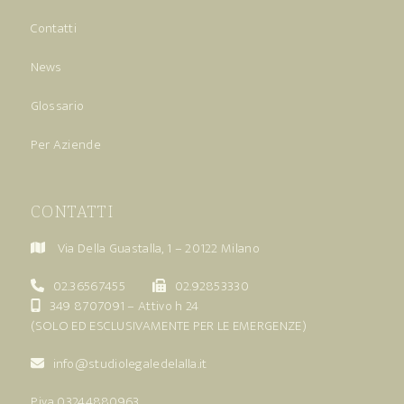
Contatti
News
Glossario
Per Aziende
CONTATTI
Via Della Guastalla, 1 – 20122 Milano
02.36567455
02.92853330
349 8707091
– Attivo h 24
(SOLO ED ESCLUSIVAMENTE PER LE EMERGENZE)
info@studiolegaledelalla.it
P.iva 03244880963