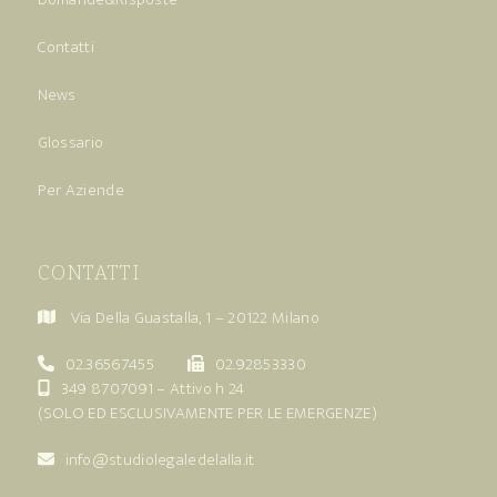
Contatti
News
Glossario
Per Aziende
CONTATTI
Via Della Guastalla, 1 – 20122 Milano
02.36567455
02.92853330
349 8707091
– Attivo h 24
(SOLO ED ESCLUSIVAMENTE PER LE EMERGENZE)
info@studiolegaledelalla.it