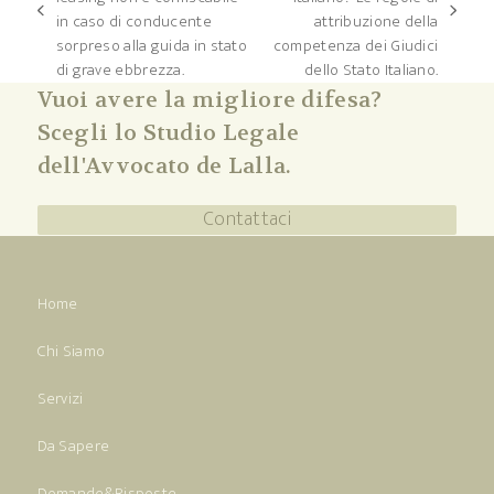
post
articolo
in caso di conducente
attribuzione della
precedente:
successivo:
sorpreso alla guida in stato
competenza dei Giudici
di grave ebbrezza.
dello Stato Italiano.
Vuoi avere la migliore difesa?
Scegli lo Studio Legale
dell'Avvocato de Lalla.
Contattaci
Home
Chi Siamo
Servizi
Da Sapere
Domande&Risposte