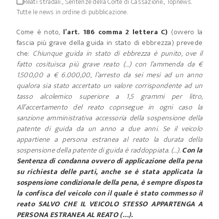
Reati stradali.
,
Sentenze della Corte di Cassazione.
,
Topnews.
Tutte le news in ordine di pubblicazione.
Come è noto,
l’art. 186 comma 2 lettera C)
(ovvero la
fascia più grave della guida in stato di ebbrezza) prevede
che:
Chiunque guida in stato di ebbrezza è punito, ove il
fatto cosituisca più grave reato (…) con l’ammenda da €
1.500,00 a € 6.000,00, l’arresto da sei mesi ad un anno
qualora sia stato accertato un valore corrispondente ad un
tasso alcolemico superiore a 1,5 grammi per litro,
All’accertamento del reato copnsegue in ogni caso la
sanzione amministrativa accessoria della sospensione della
patente di guida da un anno a due anni. Se il veicolo
appartiene a persona estranea al reato la durata della
sospensione della patente di guida è raddoppiata. (…).
Con la
Sentenza di condanna ovvero di applicazione della pena
su richiesta delle parti, anche se è stata applicata la
sospensione condizionale della pena, è sempre disposta
la confisca del veicolo con il quale è stato commesso il
reato SALVO CHE IL VEICOLO STESSO APPARTENGA A
PERSONA ESTRANEA AL REATO (…).