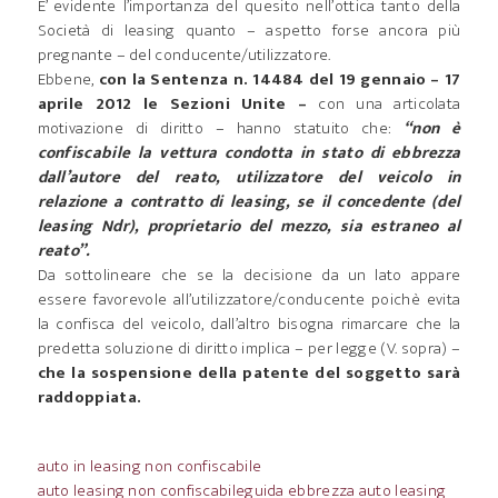
E’ evidente l’importanza del quesito nell’ottica tanto della
Società di leasing quanto – aspetto forse ancora più
pregnante – del conducente/utilizzatore.
Ebbene,
con la Sentenza n. 14484 del 19 gennaio – 17
aprile 2012 le Sezioni Unite –
con una articolata
motivazione di diritto – hanno statuito che:
“non è
confiscabile la vettura condotta in stato di ebbrezza
dall’autore del reato, utilizzatore del veicolo in
relazione a contratto di leasing, se il concedente (del
leasing Ndr), proprietario del mezzo, sia estraneo al
reato”.
Da sottolineare che se la decisione da un lato appare
essere favorevole all’utilizzatore/conducente poichè evita
la confisca del veicolo, dall’altro bisogna rimarcare che la
predetta soluzione di diritto implica – per legge (V. sopra) –
che la sospensione della patente del soggetto sarà
raddoppiata.
auto in leasing non confiscabile
auto leasing non confiscabile
guida ebbrezza auto leasing