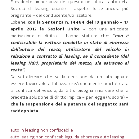
E’ evidente l’importanza del quesito nell’ottica tanto della
Società di leasing quanto – aspetto forse ancora più
pregnante – del conducente/utilizzatore.
Ebbene,
con la Sentenza n. 14484 del 19 gennaio – 17
aprile 2012 le Sezioni Unite –
con una articolata
motivazione di diritto – hanno statuito che:
“non è
confiscabile la vettura condotta in stato di ebbrezza
dall’autore del reato, utilizzatore del veicolo in
relazione a contratto di leasing, se il concedente (del
leasing Ndr), proprietario del mezzo, sia estraneo al
reato”.
Da sottolineare che se la decisione da un lato appare
essere favorevole all’utilizzatore/conducente poichè evita
la confisca del veicolo, dall’altro bisogna rimarcare che la
predetta soluzione di diritto implica – per legge (V. sopra) –
che la sospensione della patente del soggetto sarà
raddoppiata.
auto in leasing non confiscabile
auto leasing non confiscabile
guida ebbrezza auto leasing