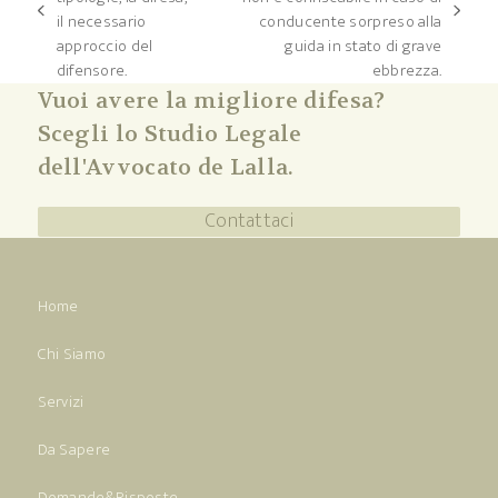
post
articolo
il necessario
conducente sorpreso alla
precedente:
successivo:
approccio del
guida in stato di grave
difensore.
ebbrezza.
Vuoi avere la migliore difesa?
Scegli lo Studio Legale
dell'Avvocato de Lalla.
Contattaci
Home
Chi Siamo
Servizi
Da Sapere
Domande&Risposte