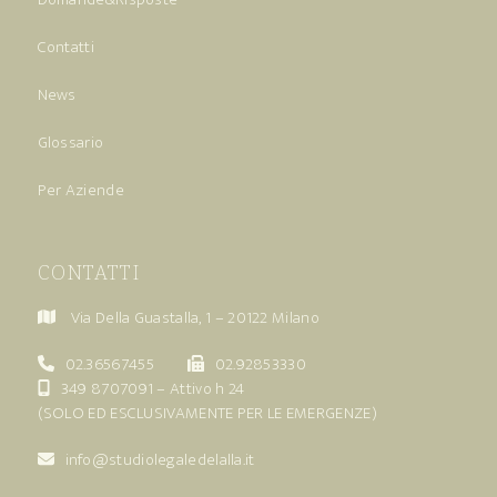
Contatti
News
Glossario
Per Aziende
CONTATTI
Via Della Guastalla, 1 – 20122 Milano
02.36567455
02.92853330
349 8707091
– Attivo h 24
(SOLO ED ESCLUSIVAMENTE PER LE EMERGENZE)
info@studiolegaledelalla.it