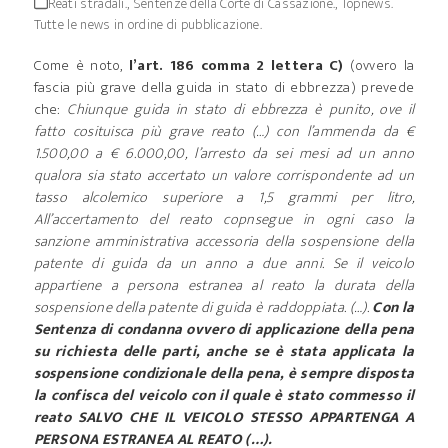
Reati stradali.
,
Sentenze della Corte di Cassazione.
,
Topnews.
Tutte le news in ordine di pubblicazione.
Come è noto,
l’art. 186 comma 2 lettera C)
(ovvero la
fascia più grave della guida in stato di ebbrezza) prevede
che:
Chiunque guida in stato di ebbrezza è punito, ove il
fatto cosituisca più grave reato (…) con l’ammenda da €
1.500,00 a € 6.000,00, l’arresto da sei mesi ad un anno
qualora sia stato accertato un valore corrispondente ad un
tasso alcolemico superiore a 1,5 grammi per litro,
All’accertamento del reato copnsegue in ogni caso la
sanzione amministrativa accessoria della sospensione della
patente di guida da un anno a due anni. Se il veicolo
appartiene a persona estranea al reato la durata della
sospensione della patente di guida è raddoppiata. (…).
Con la
Sentenza di condanna ovvero di applicazione della pena
su richiesta delle parti, anche se è stata applicata la
sospensione condizionale della pena, è sempre disposta
la confisca del veicolo con il quale è stato commesso il
reato SALVO CHE IL VEICOLO STESSO APPARTENGA A
PERSONA ESTRANEA AL REATO (…).