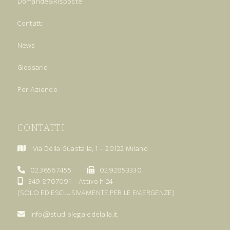
Domande&Risposte
Contatti
News
Glossario
Per Aziende
CONTATTI
Via Della Guastalla, 1 – 20122 Milano
02.36567455
02.92853330
349 8707091
– Attivo h 24
(SOLO ED ESCLUSIVAMENTE PER LE EMERGENZE)
info@studiolegaledelalla.it