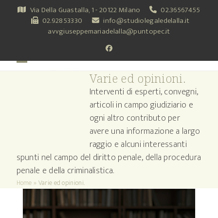
Skip
Via Della Guastalla, 1 - 20122 Milano
02.36567455
to
02.92853330
info@studiolegaledelalla.it
content
avvgiuseppemariadelalla@puntopec.it
Facebook
Open
Close
Varie ed opinioni.
mobile
mobile
Interventi di esperti, convegni,
menu
menu
articoli in campo giudiziario e
ogni altro contributo per
avere una informazione a largo
raggio e alcuni interessanti
spunti nel campo del diritto penale, della procedura
penale e della criminalistica.
Home
»
Varie ed opinioni.