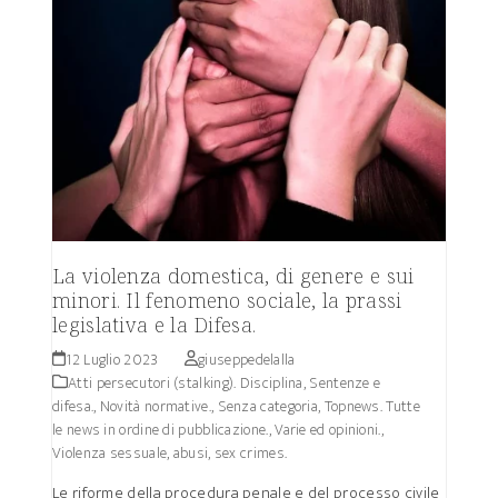
La violenza domestica, di genere e sui
minori. Il fenomeno sociale, la prassi
legislativa e la Difesa.
12 Luglio 2023
giuseppedelalla
Atti persecutori (stalking). Disciplina, Sentenze e
difesa.
,
Novità normative.
,
Senza categoria
,
Topnews. Tutte
le news in ordine di pubblicazione.
,
Varie ed opinioni.
,
Violenza sessuale, abusi, sex crimes.
Le riforme della procedura penale e del processo civile