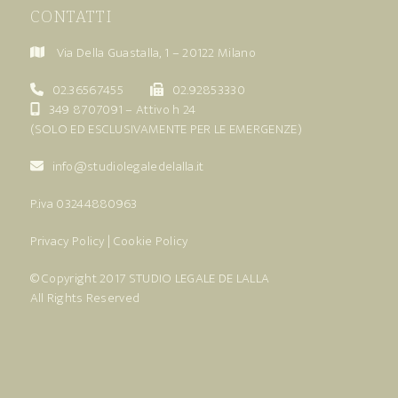
CONTATTI
Via Della Guastalla, 1 – 20122 Milano
02.36567455
02.92853330
349 8707091
– Attivo h 24
(SOLO ED ESCLUSIVAMENTE PER LE EMERGENZE)
info@studiolegaledelalla.it
P.iva 03244880963
Privacy Policy
|
Cookie Policy
© Copyright 2017
STUDIO LEGALE DE LALLA
All Rights Reserved