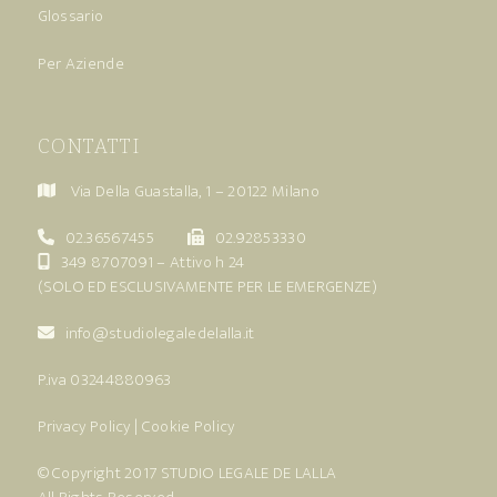
Glossario
Per Aziende
CONTATTI
Via Della Guastalla, 1 – 20122 Milano
02.36567455
02.92853330
349 8707091
– Attivo h 24
(SOLO ED ESCLUSIVAMENTE PER LE EMERGENZE)
info@studiolegaledelalla.it
P.iva 03244880963
Privacy Policy
|
Cookie Policy
© Copyright 2017
STUDIO LEGALE DE LALLA