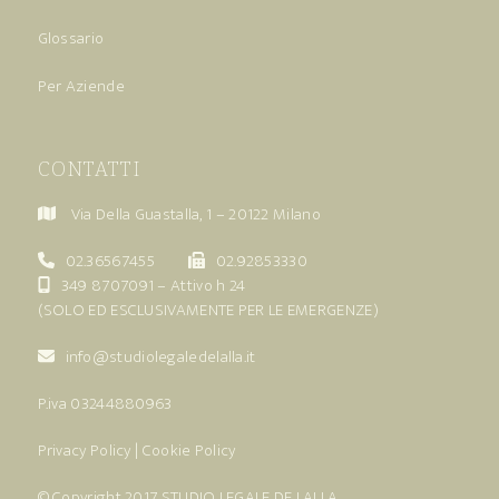
Glossario
Per Aziende
CONTATTI
Via Della Guastalla, 1 – 20122 Milano
02.36567455
02.92853330
349 8707091
– Attivo h 24
(SOLO ED ESCLUSIVAMENTE PER LE EMERGENZE)
info@studiolegaledelalla.it
P.iva 03244880963
Privacy Policy
|
Cookie Policy
© Copyright 2017
STUDIO LEGALE DE LALLA