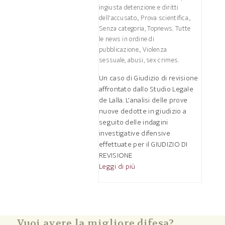
ingiusta detenzione e diritti
dell'accusato.
,
Prova scientifica.
,
Senza categoria
,
Topnews. Tutte
le news in ordine di
pubblicazione.
,
Violenza
sessuale, abusi, sex crimes.
Un caso di Giudizio di revisione
affrontato dallo Studio Legale
de Lalla. L'analisi delle prove
nuove dedotte in giudizio a
seguito delle indagini
investigative difensive
effettuate per il GIUDIZIO DI
REVISIONE
Leggi di più
Vuoi avere la migliore difesa?