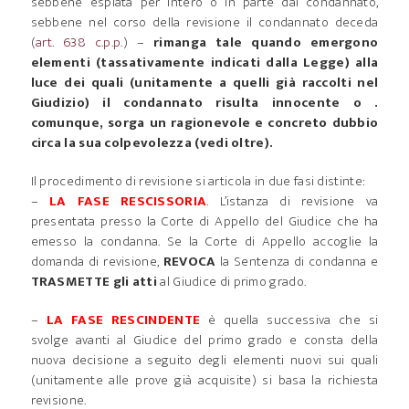
sebbene espiata per intero o in parte dal condannato,
sebbene nel corso della revisione il condannato deceda
(
art. 638 c.p.p.
) –
rimanga tale quando emergono
elementi (tassativamente indicati dalla Legge) alla
luce dei quali (unitamente a quelli già raccolti nel
Giudizio) il condannato risulta innocente o .
comunque, sorga un ragionevole e concreto dubbio
circa la sua colpevolezza (vedi oltre).
Il procedimento di revisione si articola in due fasi distinte:
–
LA FA
SE RESCISSORIA
. L’istanza di revisione va
presentata presso la Corte di Appello del Giudice che ha
emesso la condanna.
Se la Corte di Appello accoglie la
domanda di revisione,
REVOCA
la Sentenza di condanna e
TRASMETTE gli atti
al Giudice di primo grado.
–
LA
FASE RESCINDENTE
è quella successiva che si
svolge avanti al Giudice del primo grado e consta della
nuova decisione a seguito degli elementi nuovi sui quali
(unitamente alle prove già acquisite) si basa la richiesta
revisione.