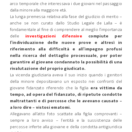
arco temporale che interessava i due giovani nel passaggio
dalla minore alla maggiore età.
La lunga premessa relativa alla fase del giudizio di merito –
anche se non curato dallo Studio Legale de Lalla – è
fondamentale al fine di comprendere al meglio l’importanza
delle
investigazioni difensive
compiute per
l’individuazione delle nuove prove e altresì in
riferimento alla difficoltà e all’impegno profusi
nella ricerca del dettaglio processuale, per poter
garantire al giovane condannato la possibilità di una
rivalutazione del proprio giudicato.
La vicenda giudiziaria aveva il suo inizio quando i genitori
della minore depositavano un esposto nei confronti del
giovane fidanzato riferendo che la figlia
era vittima da
tempo, ad opera del fidanzato, di ripetute condotte
maltrattanti e di percosse che le avevano causato –
a loro dire – vistosi ematomi.
Allegavano all’atto foto scattate alla figlia comprovanti –
sempre a loro avviso – l’entità e la sussistenza delle
percosse inferte alla giovane e della condotta antigiuridica