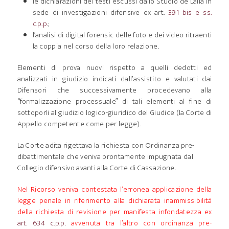
le dichiarazioni dei testi escussi dallo Studio de Lalla in
sede di investigazioni difensive ex art.
391 bis e ss.
c.p.p.
;
l’analisi di digital forensic delle foto e dei video ritraenti
la coppia nel corso della loro relazione.
Elementi di prova nuovi rispetto a quelli dedotti ed
analizzati in giudizio indicati dall’assistito e valutati dai
Difensori che successivamente procedevano alla
“formalizzazione processuale” di tali elementi al fine di
sottoporli al giudizio logico-giuridico del Giudice (la Corte di
Appello competente come per legge).
La Corte adita rigettava la richiesta con Ordinanza pre-
dibattimentale che veniva prontamente impugnata dal
Collegio difensivo avanti alla Corte di Cassazione.
Nel Ricorso veniva contestata l’erronea applicazione della
legge penale in riferimento alla dichiarata inammissibilità
della richiesta di revisione per manifesta infondatezza ex
art. 634 c.p.p.
avvenuta tra l’altro con ordinanza pre-