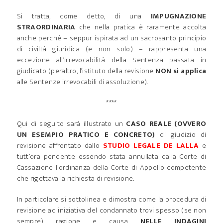
Si tratta, come detto, di una
IMPUGNAZIONE
STRAORDINARIA
che nella pratica è raramente accolta
anche perché – seppur ispirata ad un sacrosanto principio
di civiltà giuridica (e non solo) – rappresenta una
eccezione all’irrevocabilità della Sentenza passata in
giudicato (peraltro, l’istituto della revisione
NON si applica
alle Sentenze irrevocabili di assoluzione).
****
Qui di seguito sarà illustrato un
CASO REALE (OVVERO
UN ESEMPIO PRATICO E CONCRETO)
di giudizio di
revisione affrontato dallo
STUDIO LEGALE DE LALLA
e
tutt’ora pendente essendo stata annullata dalla Corte di
Cassazione l’ordinanza della Corte di Appello competente
che rigettava la richiesta di revisione.
In particolare si sottolinea e dimostra come la procedura di
revisione ad iniziativa del condannato trovi spesso (se non
sempre) ragione e causa
NELLE INDAGINI