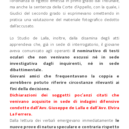
l’ordinanza di rigetto emessa in primo grado dal Tribunale,
ma anche la sentenza della Corte d’Appello, con la quale, i
Giudici del secondo grado si esprimevano omettendo in
pratica una valutazione del materiale fotografico dedotto
dall’accusato.
Lo Studio de Lalla, inoltre, dalla disamina degli atti
apprendeva che, già in sede di interrogatorio, il giovane
aveva comunicato agli operanti
il nominativo di testi
oculari che non venivano escussi né in sede
investigativa dagli inquirenti, né in sede
dibattimentale.
Giovani amici che frequentavano la coppia e
avrebbero potuto riferire circostanze rilevanti ai
fini della decisione.
Dichiarazioni dei soggetti poc’anzi citati che
venivano acquisite in sede di indagini difensive
condotte dall’Avv. Giuseppe de Lalla e dall’Avv. Elvira
La Ferrera.
Dalla lettura dei verbali emergevano immediatamente
le
nuove prove di natura speculare e contraria rispetto