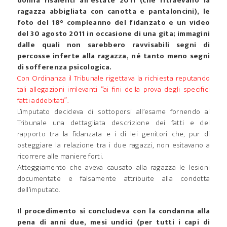
donna risalenti all’estate 2011 (che ritraevano la
ragazza abbigliata con canotta e pantaloncini), le
foto del 18° compleanno del fidanzato e un video
del 30 agosto 2011 in occasione di una gita; immagini
dalle quali non sarebbero ravvisabili segni di
percosse inferte alla ragazza, né tanto meno segni
di sofferenza psicologica.
Con Ordinanza il Tribunale rigettava la richiesta reputando
tali allegazioni irrilevanti “ai fini della prova degli specifici
fatti addebitati”.
L’imputato decideva di sottoporsi all’esame fornendo al
Tribunale una dettagliata descrizione dei fatti e del
rapporto tra la fidanzata e i di lei genitori che, pur di
osteggiare la relazione tra i due ragazzi, non esitavano a
ricorrere alle maniere forti.
Atteggiamento che aveva causato alla ragazza le lesioni
documentate e falsamente attribuite alla condotta
dell’imputato.
Il procedimento si concludeva con la condanna alla
pena di anni due, mesi undici (per tutti i capi di