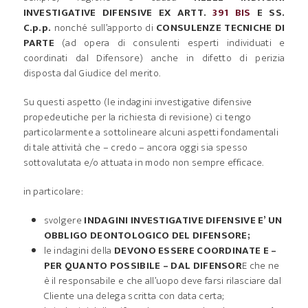
INVESTIGATIVE DIFENSIVE EX ARTT.
391 BIS
E SS.
C.p.p.
nonché sull’apporto di
CONSULENZE TECNICHE DI
PARTE
(ad opera di consulenti esperti individuati e
coordinati dal Difensore) anche in difetto di perizia
disposta dal Giudice del merito.
Su questi aspetto (le indagini investigative difensive
propedeutiche per la richiesta di revisione) ci tengo
particolarmente a sottolineare alcuni aspetti fondamentali
di tale attività che – credo – ancora oggi sia spesso
sottovalutata e/o attuata in modo non sempre efficace.
in particolare:
svolgere
INDAGINI INVESTIGATIVE DIFENSIVE E’ UN
OBBLIGO DEONTOLOGICO DEL DIFENSORE;
le indagini della
DEVONO ESSERE COORDINATE E –
PER QUANTO POSSIBILE – DAL DIFENSOR
E che ne
è il responsabile e che all’uopo deve farsi rilasciare dal
Cliente una delega scritta con data certa;