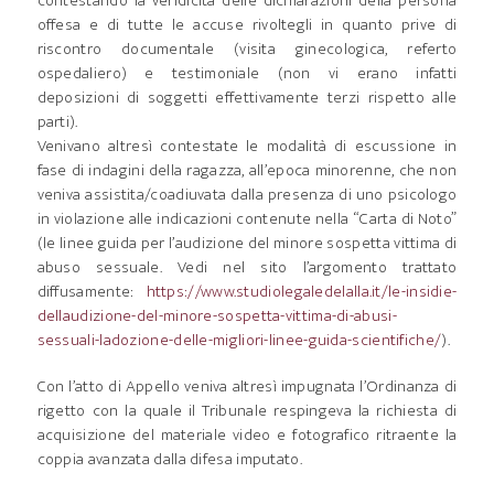
contestando la veridicità delle dichiarazioni della persona
offesa e di tutte le accuse rivoltegli in quanto prive di
riscontro documentale (visita ginecologica, referto
ospedaliero) e testimoniale (non vi erano infatti
deposizioni di soggetti effettivamente terzi rispetto alle
parti).
Venivano altresì contestate le modalità di escussione in
fase di indagini della ragazza, all’epoca minorenne, che non
veniva assistita/coadiuvata dalla presenza di uno psicologo
in violazione alle indicazioni contenute nella “Carta di Noto”
(le linee guida per l’audizione del minore sospetta vittima di
abuso sessuale. Vedi nel sito l’argomento trattato
diffusamente:
https://www.studiolegaledelalla.it/le-insidie-
dellaudizione-del-minore-sospetta-vittima-di-abusi-
sessuali-ladozione-delle-migliori-linee-guida-scientifiche/
).
Con l’atto di Appello veniva altresì impugnata l’Ordinanza di
rigetto con la quale il Tribunale respingeva la richiesta di
acquisizione del materiale video e fotografico ritraente la
coppia avanzata dalla difesa imputato.