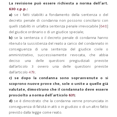
La revisione può essere richiesta a norma dell’art.
630 c.p.p.
:
a)
se i fatti stabiliti a fondamento della sentenza o del
decreto penale di condanna non possono conciliarsi con
quelli stabiliti in un’altra sentenza penale irrevocabile [
648
]
del giudice ordinario o di un giudice speciale;
b)
se la sentenza o il decreto penale di condanna hanno
ritenuto la sussistenza del reato a carico del condannato in
conseguenza di una sentenza del giudice civile o
amministrativo, successivamente revocata, che abbia
deciso una delle questioni pregiudiziali previste
dall’articolo 3 ovvero una delle questioni previste
dall’articolo
479
;
c) se dopo la condanna sono sopravvenute o si
scoprono nuove prove che, sole o unite a quelle già
valutate, dimostrano che il condannato deve essere
prosciolto a norma dell’articolo
631
;
d)
se è dimostrato che la condanna venne pronunciata in
conseguenza di falsità in atti o in giudizio o di un altro fatto
previsto dalla legge come reato.