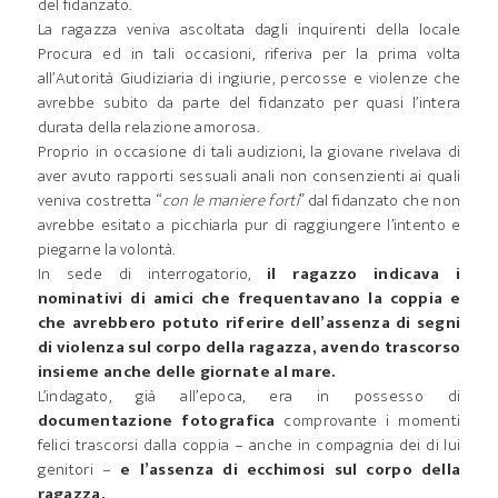
del fidanzato.
La ragazza veniva ascoltata dagli inquirenti della locale
Procura ed in tali occasioni, riferiva per la prima volta
all’Autorità Giudiziaria di ingiurie, percosse e violenze che
avrebbe subito da parte del fidanzato per quasi l’intera
durata della relazione amorosa.
Proprio in occasione di tali audizioni, la giovane rivelava di
aver avuto rapporti sessuali anali non consenzienti ai quali
veniva costretta “
con le maniere forti
” dal fidanzato che non
avrebbe esitato a picchiarla pur di raggiungere l’intento e
piegarne la volontà.
In sede di interrogatorio,
il ragazzo indicava i
nominativi di amici che frequentavano la coppia e
che avrebbero potuto riferire dell’assenza di segni
di violenza sul corpo della ragazza, avendo trascorso
insieme anche delle giornate al mare.
L’indagato, già all’epoca, era in possesso di
documentazione fotografica
comprovante i momenti
felici trascorsi dalla coppia – anche in compagnia dei di lui
genitori –
e l’assenza di ecchimosi sul corpo della
ragazza.