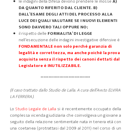
le indagini della Difesa devono prendere le mosse
A)
DA QUANTO RIFERITO DAL CLIENTE. B)
DALL’ESAME DEGLI ATTI DEL PROCESSO ALLA
LUCE DEI QUALI VALUTARE SE I NUOVI ELEMENTI
SONO DAVVERO TALI OPPURE NO;
il rispetto delle
FORMALITA’ DI LEGGE
nell’esecuzione delle indagini investigative difensive è
FONDAMENTALE non solo perché garanzia di
legalità e correttezza, ma anche poiché la prova
acquisita senza il rispetto dei canoni dettati dal
Legislatore è INUTILIZZABILE.
********************************
(Il caso trattato dallo Studio de Lalla. A cura dell’Avv.to ELVIRA
LA FERRERA).
Lo
Studio Legale de Lalla
si è recentemente occupato della
complessa vicenda giudiziaria che coinvolgeva un giovane a
seguito della relazione sentimentale nata in tenera età con
una coetanea (protrattasi dal 2009 al 2011) nel corso di un