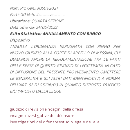
Num. Ric. Gen.: 30501-2021
Parti: GD Nato il:…………..a: ………….
Ubicazione: QUARTA SEZIONE
Data Udienza: 24/05/2022
Esito Statistico: ANNULLAMENTO CON RINVIO
Dispositivo
ANNULLA L’ORDINANZA IMPUGNATA CON RINVIO PER
NUOVO GIUDIZIO ALLA CORTE DI APPELLO DI MESSINA, CUI
DEMANDA ANCHE LA REGOLAMENTAZIONE TRA LE PARTI
DELLE SPESE DI QUESTO GIUDIZIO DI LEGITTIMITÀ. IN CASO
DI DIFFUSIONE DEL PRESENTE PROVVEDIMENTO OMETTERE
LE GENERALITA’ E GLI ALTRI DATI IDENTIFICATIVI, A NORMA
DELL’ART. 52 D.LGS.196/03 IN QUANTO DISPOSTO D’UFFICIO
E/O IMPOSTO DALLA LEGGE
giudizio di revisione
indagini della difesa
indagini investigative del difensore
investigazioni del difensore
studio legale de Lalla