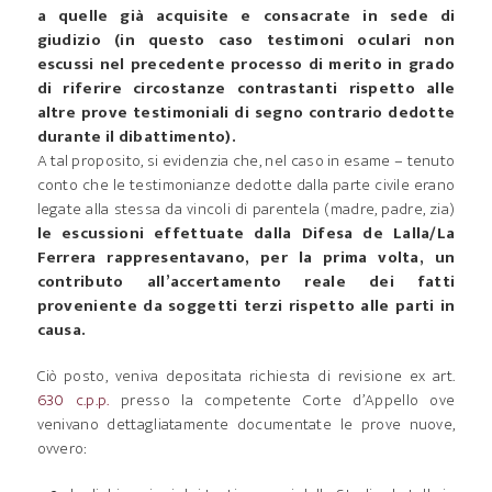
a quelle già acquisite e consacrate in sede di
giudizio (in questo caso testimoni oculari non
escussi nel precedente processo di merito in grado
di riferire circostanze contrastanti rispetto alle
altre prove testimoniali di segno contrario dedotte
durante il dibattimento).
A tal proposito, si evidenzia che, nel caso in esame – tenuto
conto che le testimonianze dedotte dalla parte civile erano
legate alla stessa da vincoli di parentela (madre, padre, zia)
le escussioni effettuate dalla Difesa de Lalla/La
Ferrera rappresentavano, per la prima volta, un
contributo all’accertamento reale dei fatti
proveniente da soggetti terzi rispetto alle parti in
causa.
Ciò posto, veniva depositata richiesta di revisione ex art.
630 c.p.p.
presso la competente Corte d’Appello ove
venivano dettagliatamente documentate le prove nuove,
ovvero: