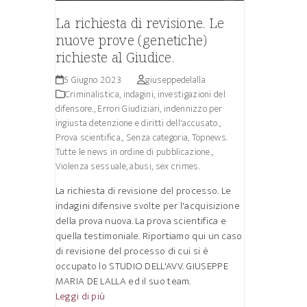
La richiesta di revisione. Le
nuove prove (genetiche)
richieste al Giudice.
5 Giugno 2023
giuseppedelalla
Criminalistica, indagini, investigazioni del
difensore.
,
Errori Giudiziari, indennizzo per
ingiusta detenzione e diritti dell'accusato.
,
Prova scientifica.
,
Senza categoria
,
Topnews.
Tutte le news in ordine di pubblicazione.
,
Violenza sessuale, abusi, sex crimes.
La richiesta di revisione del processo. Le
indagini difensive svolte per l'acquisizione
della prova nuova. La prova scientifica e
quella testimoniale. Riportiamo qui un caso
di revisione del processo di cui si è
occupato lo STUDIO DELL'AVV. GIUSEPPE
MARIA DE LALLA ed il suo team.
Leggi di più