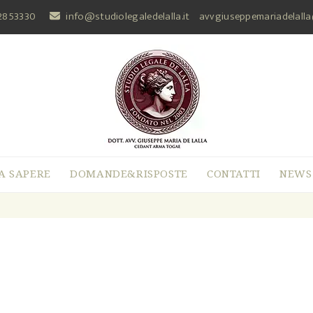
2853330
info@studiolegaledelalla.it
avvgiuseppemariadelall
A SAPERE
DOMANDE&RISPOSTE
CONTATTI
NEWS