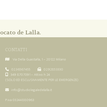
ocato de Lalla.
CONTATTI
Via Della Guastalla, 1 – 20122 Milano
02.36567455
02.92853330
349 8707091
– Attivo h 24
(SOLO ED ESCLUSIVAMENTE PER LE EMERGENZE)
info@studiolegaledelalla.it
P.iva 03244880963