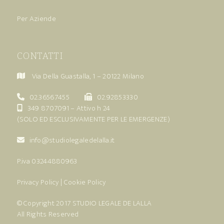
Per Aziende
CONTATTI
Via Della Guastalla, 1 – 20122 Milano
02.36567455
02.92853330
349 8707091
– Attivo h 24
(SOLO ED ESCLUSIVAMENTE PER LE EMERGENZE)
info@studiolegaledelalla.it
P.iva 03244880963
Privacy Policy
|
Cookie Policy
© Copyright 2017
STUDIO LEGALE DE LALLA
All Rights Reserved