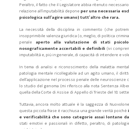
Peraltro, il fatto che il Legislatore abbia ritenuto necessario
relazione all’imputabilità depone
per una necessaria esc
psicologica sull’agire umano) tutt’altro che rara.
La necessità della disciplina in commento (che potrem
insopprimibile valenza giuridica (o, meglio, di politica crim
penale
aperto alla valutazione di stati psicol
nosograficamente accertabili e definibili
(ivi comprend
imputabilità e, più in generale, di capacità di intendere e vol
In tema di analisi e riconoscimento della malattia menta
patologia mentale ricollegabile ad un agito umano, il dirit
dell’applicazione nel processo penale delle neuroscienze con
lo studio del genoma (mi riferisco alla nota Sentenza Alb
quella della Corte di Assise di Appello di Trieste del 18 set
Tuttavia, ancora molto attuale è la saggezza di Nuovolon
questa piccola frase è racchiusa una grande verità poiché
i
e verificabilità che sono categorie assai lontane da
stati emotivi e passionali in difetto, peraltro, di patolo