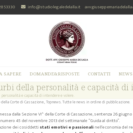
2853330
info@studiolegaledelalla.it
avvgiuseppemariadelall
A SAPERE
DOMANDE&RISPOSTE
CONTATTI
NEWS
turbi della personalità e capacità di
a personalità e capacità di intendere e volere.
della Corte di Cassazione.
,
Topnews. Tutte le news in ordine di pubblicazione.
ssa dalla Sezione VI^ della Corte di Cassazione, sentenza 26 giugno
l numero 45 del novembre 2013 del settimanale “Guida al diritto”.
tazione dei cosiddetti
stati emotivi e passionali
nell’economia del r