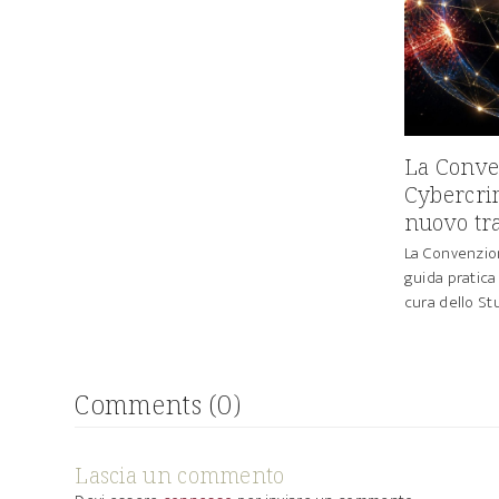
La Conve
Cybercrim
nuovo tra
La Convenzio
guida pratica
cura dello St
Comments (0)
Lascia un commento