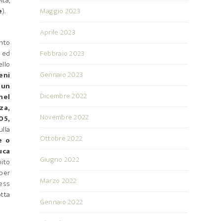
ità,
e
).
Maggio 2023
Aprile 2023
anto
o ed
Febbraio 2023
ello
Gennaio 2023
eni
 un
Dicembre 2022
nel
za,
Novembre 2022
05,
ulla
Ottobre 2022
e o
uca
Giugno 2022
bito
 per
Marzo 2022
ress
tta
Gennaio 2022