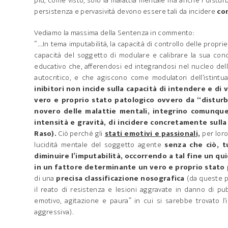
più, come visto, solo la malattia mentale ma anche i distur
persistenza e pervasività devono essere tali da incidere
co
Vediamo la massima della Sentenza in commento:
“….In tema imputabilità, la capacità di controllo delle propri
capacità del soggetto di modulare e calibrare la sua cond
educativo che, afferendosi ed integrandosi nel nucleo dell
autocritico, e che agiscono come modulatori dell’istintual
inibitori non incide sulla capacità di intendere e di
vero e proprio stato patologico ovvero da “disturb
novero delle malattie mentali, integrino comunque
intensità e gravità, di incidere concretamente sulla
Raso).
Ciò perché gli
stati emotivi e passionali,
per loro
lucidità mentale del soggetto agente
senza che ciò, t
diminuire l’imputabilità, occorrendo a tal fine un qui
in un fattore determinante un vero e proprio stato
di una
precisa classificazione nosografica
(da queste pr
il reato di resistenza e lesioni aggravate in danno di pub
emotivo, agitazione e paura” in cui si sarebbe trovato 
aggressiva).