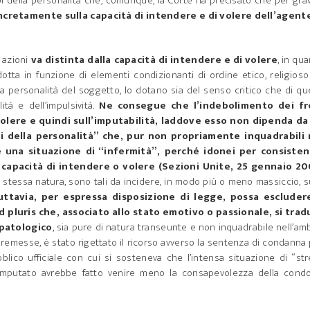
bi della personalità che, comunque, la Corte ha precisato che per grav
ncretamente sulla capacità di intendere e di volere dell’agent
e azioni
va distinta dalla capacità di intendere e di volere
, in qu
otta in funzione di elementi condizionanti di ordine etico, religios
a personalità del soggetto, lo dotano sia del senso critico che di qu
ità e dell’impulsività.
Ne consegue che l’indebolimento dei fr
 volere e quindi sull’imputabilità, laddove esso non dipenda da
i della personalità” che, pur non propriamente inquadrabili 
 una situazione di “infermità”, perché idonei per consisten
 capacità di intendere o volere (Sezioni Unite, 25 gennaio 20
 stessa natura, sono tali da incidere, in modo più o meno massiccio, s
uttavia, per espressa disposizione di legge, possa escluder
d pluris che, associato allo stato emotivo o passionale, si trad
 patologico
, sia pure di natura transeunte e non inquadrabile nell’am
emesse, è stato rigettato il ricorso avverso la sentenza di condanna
blico ufficiale con cui si sosteneva che l’intensa situazione di “st
l’imputato avrebbe fatto venire meno la consapevolezza della condo