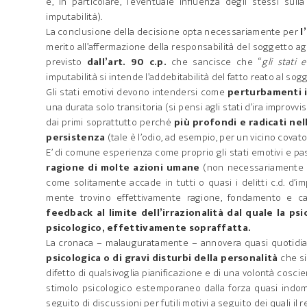
e, in particolare, l’eventuale influenza degli stessi sull
imputabilità).
La conclusione della decisione opta necessariamente per
l
merito all’affermazione della responsabilità del soggetto a
previsto
dall’art. 90 c.p.
che sancisce che “
gli stati
imputabilità si intende l’addebitabilità del fatto reato al so
Gli stati emotivi devono intendersi come
perturbamenti i
una durata solo transitoria (si pensi agli stati d’ira improvv
dai primi soprattutto perché
più profondi e radicati ne
persistenza
(tale è l’odio, ad esempio, per un vicino covat
E’ di comune esperienza come proprio gli stati emotivi e passi
ragione di molte azioni umane
(non necessariamente co
come solitamente accade in tutti o quasi i delitti c.d. d’i
mente trovino effettivamente ragione, fondamento e 
feedback al limite dell’irrazionalità dal quale la ps
psicologico, effettivamente sopraffatta.
La cronaca – malauguratamente – annovera quasi quotidi
psicologica o di gravi disturbi della personalità
che si
difetto di qualsivoglia pianificazione e di una volontà cos
stimolo psicologico estemporaneo dalla forza quasi indomab
seguito di discussioni per futili motivi a seguito dei quali il r