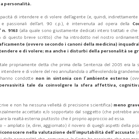
la personalità.
apacità di intendere e di volere dell’agente (e, quindi, indirettament
i e passionali dell’art. 90 c.p.), è intervenuta ad opera della
Co
 n. 9163
(alla quale sono giustamente dedicati intero trattati e che
 di questo breve scritto) che ha introdotto nel nostro ordinamento
aficamente (ovvero secondo i canoni della medicina) inquadrab
ntendere e di volere; ma anche i disturbi della personalità se gr
ntale propriamente detta che prima della Sentenza del 2005 era la 
di intendere e di volere del reo annullandola o affievolendola grandem
he hanno condotte
non in sintonia con l’ambiente esterno
(ovv
rvasività tale da coinvolgere la sfera affettiva, cognitiv
scrive e non ha nessuna velleità di precisione scientifica)
meno grav
denzialmente accettato e/o sopportato dal soggetto (che potrebbe a
re la realtà esterna piuttosto che il proprio approccio ad essa.
o – ampliato (e, direi, aggiornato) il novero di quegli aspetti della ps
iconoscere nella valutazione dell’imputabilità dell’accusato
(