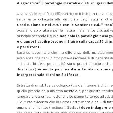
diagnosticabili patologie mentali o disturbi gravi del
Una parziale modifica dell’assetto codicistico in tema di c
saldamente collegata alla disciplina degli stati emotiv
Costituzionale nel 2005 con la Sentenza c.d. “Raso”
possiamo solo citare per la natura meramente divulgativa
principio secondo il quale
non solo le patologie nosogr
e diagnosticabili possono influire sulla capacità di i
e persistenti.
Basti qui accennare che – a differenza della malattia me
evenienza che per il diritto poteva incidere sulla capacità 
– i disturbi della personalità sono propri di coloro c
disadattive)
in modo perdurante e totale con una pe
interpersonale di chi ne è affetto
.
Si tratta di un abitus psicologico (…la definizione è di chi 
quello proprio della malattia mentale e, per questo, ten
ignorare di esserne affetto) che solitamente tende ad adatta
E’ di tutta evidenza che la Corte Costituzionale ha – di fatt
umana che il diritto (rectius: il Giudice)
deve indagare e r