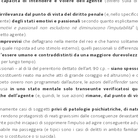
a
capacità di intendere e volere dell’agente
(ovvero sulla di 
’irrilevanza dal punto di vista del diritto penale
(e, nello specifico
gente)
degli stati emotivi e passionali
secondo quanto esplicitame
 emotivi e passionali non escludono né diminuiscono l’imputabilità
” 
ggetto agente).
mprovvisi
che deflagrano nella mente del reo e che hanno solitame
isi quale risposta ad uno stimolo esterno); quelli passionali si differenz
ll’essere umano e contraddistinti da una maggiore durevolezz
o per lungo tempo).
onali – al di là del perentorio dettato dell’art. 90 c.p. –
siano spesso
stituenti reato ma anche atti di grande coraggio ed altruismo) e c
mpeto ovvero non programmati dall’autore, le azioni dell’
offender
sano
causa
in uno stato mentale solo transeunte verificatosi qu
iche dell’agente
(e, quindi, le sue azioni)
rimane, dal punto di vi
anamente casi di soggetti
privi di patologie psichiatriche, di nat
 rendono protagonisti di reati gravissimi dalle conseguenze devastant
ciente poiché incapaci di sopprimere l’impulso ad agire conseguente ad
ile ma passeggera (e tipici sono i casi di delitti in ambito familia
eo si costituisce o si suicida).