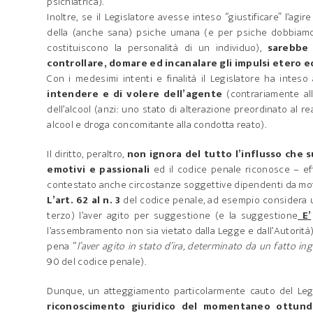
psichiatrica).
Inoltre, se il Legislatore avesse inteso “giustificare” l’a
della (anche sana) psiche umana (e per psiche dobbiamo 
costituiscono la personalità di un individuo),
sarebbe 
controllare, domare ed incanalare gli impulsi etero e
Con i medesimi intenti e finalità il Legislatore ha intes
intendere e di volere dell’agente
(contrariamente all
dell’alcool (anzi: uno stato di alterazione preordinato al
alcool e droga concomitante alla condotta reato).
Il diritto, peraltro,
non ignora del tutto l’influsso che 
emotivi e passionali
ed il codice penale riconosce – eff
contestato anche circostanze soggettive dipendenti da moti 
L’art. 62 al n. 3
del codice penale, ad esempio considera u
terzo) l’aver agito per suggestione (e la suggestione
E’
l’assembramento non sia vietato dalla Legge e dall’Autorità)
pena “
l’aver agito in stato d’ira, determinato da un fatto ing
90 del codice penale).
Dunque, un atteggiamento particolarmente cauto del Leg
riconoscimento giuridico del momentaneo ottundi