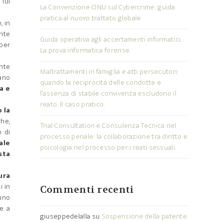
lui
La Convenzione ONU sul Cybercrime: guida
pratica al nuovo trattato globale
, in
nte
Guida operativa agli accertamenti informatici.
(per
La prova informatica forense.
nte
Maltrattamenti in famiglia e atti persecutori:
iano
quando la reciprocità delle condotte e
a e
l’assenza di stabile convivenza escludono il
reato. Il caso pratico.
 la
he,
Trial Consultation e Consulenza Tecnica nel
 di
processo penale: la collaborazione tra diritto e
ale
psicologia nel processo per i reati sessuali.
sta
ura
i in
Commenti recenti
 uno
re a
giuseppedelalla
su
Sospensione della patente.