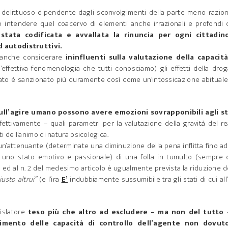
gire delittuoso dipendente dagli sconvolgimenti della parte meno razio
intendere quel coacervo di elementi anche irrazionali e profondi 
stata codificata e avvallata la rinuncia per ogni cittadin
d autodistruttivi.
o anche considerare
ininfluenti sulla valutazione della capacità
’effettiva fenomenologia che tutti conosciamo) gli effetti della dro
 reato è sanzionato più duramente così come un’intossicazione abitual
sull’agire umano possono avere emozioni sovrapponibili agli st
ettivamente – quali parametri per la valutazione della gravità del r
dell’animo di natura psicologica.
n’attenuante (determinate una diminuzione della pena inflitta fino a
uno stato emotivo e passionale) di una folla in tumulto (sempre 
 ed al n. 2 del medesimo articolo è ugualmente prevista la riduzione d
iusto altrui”
(e l’ira
E’
indubbiamente sussumibile tra gli stati di cui all’
islatore
teso più che altro ad escludere – ma non del tutto –
mento delle capacità di controllo dell’agente non dovut