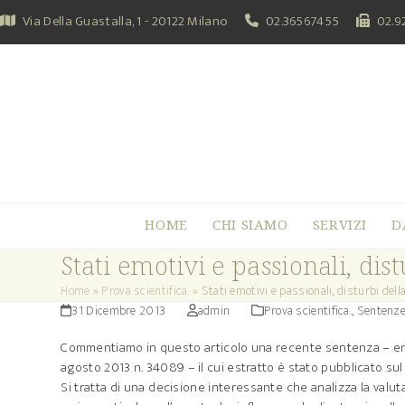
Skip
Via Della Guastalla, 1 - 20122 Milano
02.36567455
02.9
to
content
HOME
CHI SIAMO
SERVIZI
D
Stati emotivi e passionali, dis
Home
»
Prova scientifica.
»
Stati emotivi e passionali, disturbi dell
31 Dicembre 2013
admin
Prova scientifica.
,
Sentenze 
Commentiamo in questo articolo una recente sentenza – eme
agosto 2013 n. 34089 – il cui estratto è stato pubblicato su
Si tratta di una decisione interessante che analizza la valu