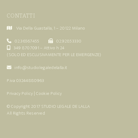
CONTATTI
Via Della Guastalla, 1 – 20122 Milano
02.36567455
02.92853330
349 8707091
– Attivo h 24
(SOLO ED ESCLUSIVAMENTE PER LE EMERGENZE)
info@studiolegaledelalla.it
P.iva 03244880963
Privacy Policy
|
Cookie Policy
© Copyright 2017
STUDIO LEGALE DE LALLA
All Rights Reserved