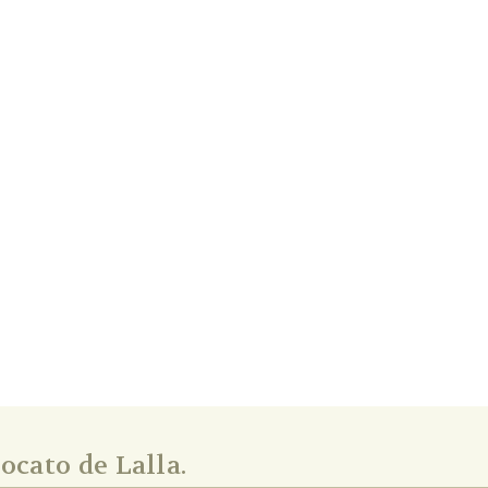
ocato de Lalla.