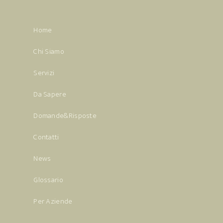
Home
Chi Siamo
Servizi
Da Sapere
Domande&Risposte
Contatti
News
Glossario
Per Aziende