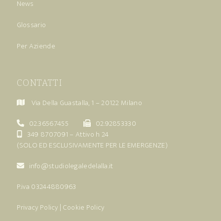
News
Glossario
Per Aziende
CONTATTI
Via Della Guastalla, 1 – 20122 Milano
02.36567455
02.92853330
349 8707091
– Attivo h 24
(SOLO ED ESCLUSIVAMENTE PER LE EMERGENZE)
info@studiolegaledelalla.it
P.iva 03244880963
Privacy Policy
|
Cookie Policy