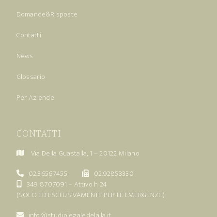
Domande&Risposte
Contatti
News
Glossario
Per Aziende
CONTATTI
Via Della Guastalla, 1 – 20122 Milano
02.36567455
02.92853330
349 8707091
– Attivo h 24
(SOLO ED ESCLUSIVAMENTE PER LE EMERGENZE)
info@studiolegaledelalla.it