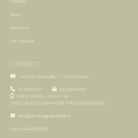
Contatti
News
Glossario
Per Aziende
CONTATTI
Via Della Guastalla, 1 – 20122 Milano
02.36567455
02.92853330
349 8707091
– Attivo h 24
(SOLO ED ESCLUSIVAMENTE PER LE EMERGENZE)
info@studiolegaledelalla.it
P.iva 03244880963