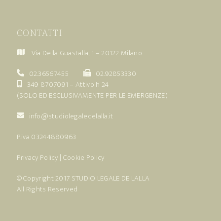
CONTATTI
Via Della Guastalla, 1 – 20122 Milano
02.36567455
02.92853330
349 8707091
– Attivo h 24
(SOLO ED ESCLUSIVAMENTE PER LE EMERGENZE)
info@studiolegaledelalla.it
P.iva 03244880963
Privacy Policy
|
Cookie Policy
© Copyright 2017
STUDIO LEGALE DE LALLA
All Rights Reserved