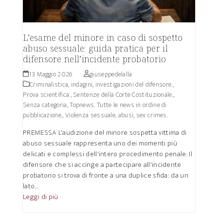
L’esame del minore in caso di sospetto
abuso sessuale: guida pratica per il
difensore nell’incidente probatorio
13 Maggio 2026
giuseppedelalla
Criminalistica, indagini, investigazioni del difensore.
,
Prova scientifica.
,
Sentenze della Corte Costituzionale.
,
Senza categoria
,
Topnews. Tutte le news in ordine di
pubblicazione.
,
Violenza sessuale, abusi, sex crimes.
PREMESSA L'audizione del minore sospetta vittima di
abuso sessuale rappresenta uno dei momenti più
delicati e complessi dell'intero procedimento penale. Il
difensore che si accinge a partecipare all'incidente
probatorio si trova di fronte a una duplice sfida: da un
lato…
Leggi di più