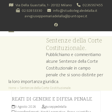
Skip
Via Della Guastalla, 1 - 20122 Milano
02.36567455
to
02.92853330
info@studiolegaledelalla.it
content
avvgiuseppemariadelalla@puntopec.it
Facebook
Open
Close
Sentenze della Corte
mobile
mobile
Costituzionale.
menu
menu
Pubblichiamo e commentiamo
alcune Sentenze della Corte
Costituzionale in campo
penale che si sono distinte per
la loro importanza giuridica.
Home
»
Sentenze della Corte Costituzionale.
REATI DI GENERE E DIFESA PENALE.
3 Agosto 2026
giuseppedelalla
Approfondimenti
,
Novità normative.
,
Prova scientifica.
,