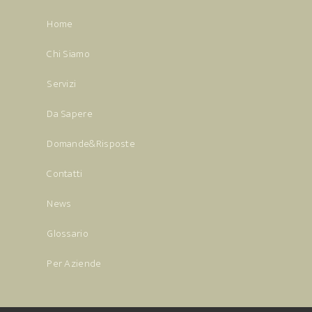
Home
Chi Siamo
Servizi
Da Sapere
Domande&Risposte
Contatti
News
Glossario
Per Aziende