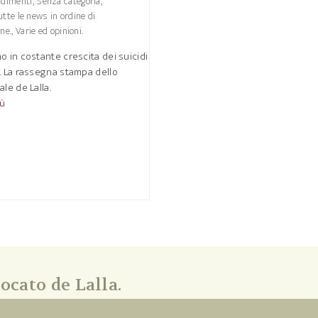
ndimenti
,
Senza categoria
,
tte le news in ordine di
ne.
,
Varie ed opinioni.
o in costante crescita dei suicidi
. La rassegna stampa dello
ale de Lalla.
iù
ocato de Lalla.