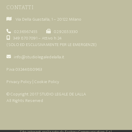
CONTATTI
Via Della Guastalla, 1 – 20122 Milano
02.36567455
02.92853330
349 8707091
– Attivo h 24
(SOLO ED ESCLUSIVAMENTE PER LE EMERGENZE)
info@studiolegaledelalla.it
P.iva 03244880963
Privacy Policy
|
Cookie Policy
© Copyright 2017
STUDIO LEGALE DE LALLA
All Rights Reserved
Sito internet realizzato da Factory Communication S.r.l.