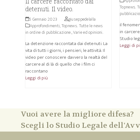
Il carcere raccontato dai
Approfo
Topnews. Tu
detenuti. Il video.
pubblicazio
5 Gennaio 2023
giuseppedelalla
il fenomen
Approfondimenti
,
Topnews. Tutte le news
in carcere
in ordine di pubblicazione.
,
Varie ed opinioni.
Studio leg
La detenzione raccontata dai detenuti. La
Leggi di p
vita di tutti i giorni, i pensieri, le attività. Il
video per conoscere davvero la realtà del
carcere al di là di quello che i film ci
raccontano
Leggi di più
Vuoi avere la migliore difesa?
Scegli lo Studio Legale dell'Avv