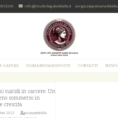
2853330
info@studiolegaledelalla.it
avvgiuseppemariadelall
A SAPERE
DOMANDE&RISPOSTE
CONTATTI
NEWS
pi) suicidi in carcere. Un
no sommerso in
e crescita.
mbre 2022
giuseppedelalla