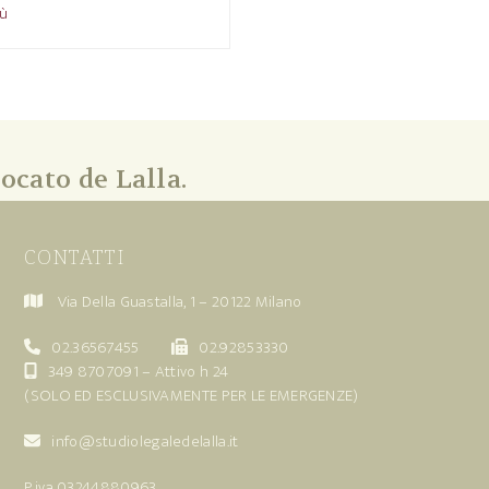
iù
ocato de Lalla.
CONTATTI
Via Della Guastalla, 1 – 20122 Milano
02.36567455
02.92853330
349 8707091
– Attivo h 24
(SOLO ED ESCLUSIVAMENTE PER LE EMERGENZE)
info@studiolegaledelalla.it
P.iva 03244880963