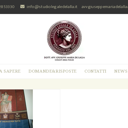
2853330
info@studiolegaledelalla.it
avvgiuseppemariadelall
A SAPERE
DOMANDE&RISPOSTE
CONTATTI
NEWS