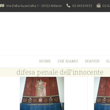
Skip
Via Della Guastalla, 1 - 20122 Milano
02.36567455
02.9
to
content
HOME
CHI SIAMO
SERVIZI
D
difesa penale dell’innocente