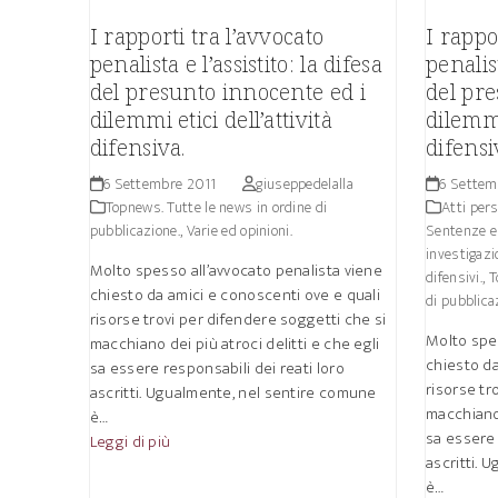
I rapporti tra l’avvocato
I rappo
penalista e l’assistito: la difesa
penalist
del presunto innocente ed i
del pre
dilemmi etici dell’attività
dilemmi 
difensiva.
difensi
6 Settembre 2011
giuseppedelalla
6 Settem
Topnews. Tutte le news in ordine di
Atti pers
pubblicazione.
,
Varie ed opinioni.
Sentenze e 
investigazi
Molto spesso all’avvocato penalista viene
difensivi.
,
T
chiesto da amici e conoscenti ove e quali
di pubblica
risorse trovi per difendere soggetti che si
Molto spes
macchiano dei più atroci delitti e che egli
chiesto da
sa essere responsabili dei reati loro
risorse tr
ascritti. Ugualmente, nel sentire comune
macchiano 
è…
sa essere 
Leggi di più
ascritti. 
è…