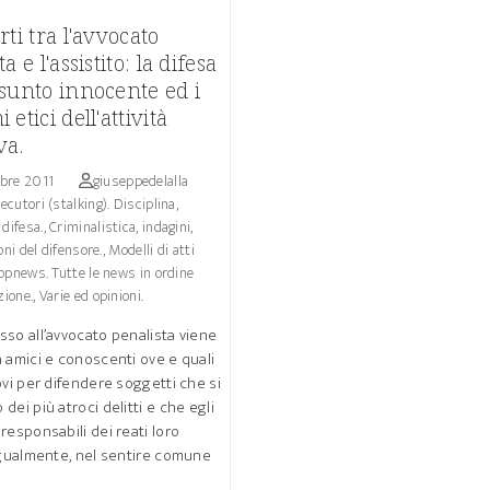
rti tra l'avvocato
a e l'assistito: la difesa
sunto innocente ed i
etici dell'attività
va.
bre 2011
giuseppedelalla
ecutori (stalking). Disciplina,
difesa.
,
Criminalistica, indagini,
oni del difensore.
,
Modelli di atti
opnews. Tutte le news in ordine
zione.
,
Varie ed opinioni.
so all’avvocato penalista viene
 amici e conoscenti ove e quali
ovi per difendere soggetti che si
dei più atroci delitti e che egli
responsabili dei reati loro
Ugualmente, nel sentire comune