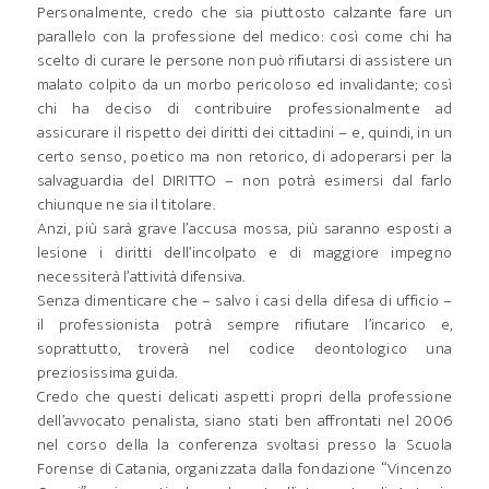
Personalmente, credo che sia piuttosto calzante fare un
parallelo con la professione del medico: così come chi ha
scelto di curare le persone non può rifiutarsi di assistere un
malato colpito da un morbo pericoloso ed invalidante; così
chi ha deciso di contribuire professionalmente ad
assicurare il rispetto dei diritti dei cittadini – e, quindi, in un
certo senso, poetico ma non retorico, di adoperarsi per la
salvaguardia del DIRITTO – non potrà esimersi dal farlo
chiunque ne sia il titolare.
Anzi, più sarà grave l’accusa mossa, più saranno esposti a
lesione i diritti dell’incolpato e di maggiore impegno
necessiterà l’attività difensiva.
Senza dimenticare che – salvo i casi della difesa di ufficio –
il professionista potrà sempre rifiutare l’incarico e,
soprattutto, troverà nel codice deontologico una
preziosissima guida.
Credo che questi delicati aspetti propri della professione
dell’avvocato penalista, siano stati ben affrontati nel 2006
nel corso della la conferenza svoltasi presso la Scuola
Forense di Catania, organizzata dalla fondazione “Vincenzo