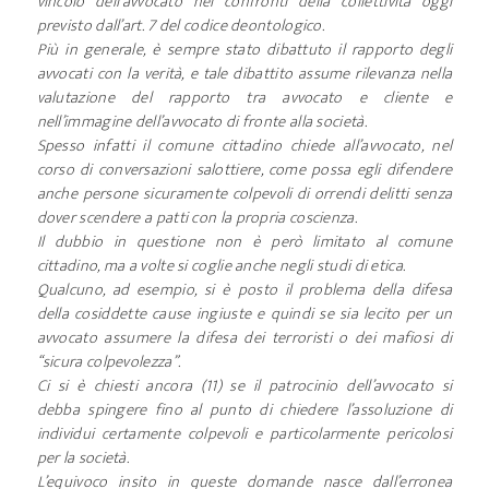
vincolo dell’avvocato nei confronti della collettività oggi
previsto dall’art. 7 del codice deontologico.
Più in generale, è sempre stato dibattuto il rapporto degli
avvocati con la verità, e tale dibattito assume rilevanza nella
valutazione del rapporto tra avvocato e cliente e
nell’immagine dell’avvocato di fronte alla società.
Spesso infatti il comune cittadino chiede all’avvocato, nel
corso di conversazioni salottiere, come possa egli difendere
anche persone sicuramente colpevoli di orrendi delitti senza
dover scendere a patti con la propria coscienza.
Il dubbio in questione non è però limitato al comune
cittadino, ma a volte si coglie anche negli studi di etica.
Qualcuno, ad esempio, si è posto il problema della difesa
della cosiddette cause ingiuste e quindi se sia lecito per un
avvocato assumere la difesa dei terroristi o dei mafiosi di
“sicura colpevolezza”.
Ci si è chiesti ancora (11) se il patrocinio dell’avvocato si
debba spingere fino al punto di chiedere l’assoluzione di
individui certamente colpevoli e particolarmente pericolosi
per la società.
L’equivoco insito in queste domande nasce dall’erronea