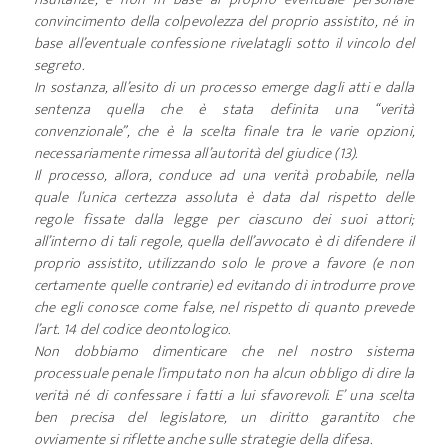
convincimento della colpevolezza del proprio assistito, né in
base all’eventuale confessione rivelatagli sotto il vincolo del
segreto.
In sostanza, all’esito di un processo emerge dagli atti e dalla
sentenza quella che è stata definita una “verità
convenzionale”, che è la scelta finale tra le varie opzioni,
necessariamente rimessa all’autorità del giudice (13).
Il processo, allora, conduce ad una verità probabile, nella
quale l’unica certezza assoluta è data dal rispetto delle
regole fissate dalla legge per ciascuno dei suoi attori;
all’interno di tali regole, quella dell’avvocato è di difendere il
proprio assistito, utilizzando solo le prove a favore (e non
certamente quelle contrarie) ed evitando di introdurre prove
che egli conosce come false, nel rispetto di quanto prevede
l’art. 14 del codice deontologico.
Non dobbiamo dimenticare che nel nostro sistema
processuale penale l’imputato non ha alcun obbligo di dire la
verità né di confessare i fatti a lui sfavorevoli. E’ una scelta
ben precisa del legislatore, un diritto garantito che
ovviamente si riflette anche sulle strategie della difesa.