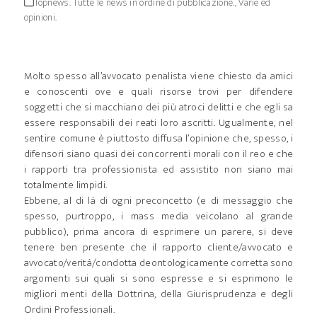
Topnews. Tutte le news in ordine di pubblicazione.
,
Varie ed
opinioni.
Molto spesso all’avvocato penalista viene chiesto da amici
e conoscenti ove e quali risorse trovi per difendere
soggetti che si macchiano dei più atroci delitti e che egli sa
essere responsabili dei reati loro ascritti. Ugualmente, nel
sentire comune è piuttosto diffusa l’opinione che, spesso, i
difensori siano quasi dei concorrenti morali con il reo e che
i rapporti tra professionista ed assistito non siano mai
totalmente limpidi.
Ebbene, al di là di ogni preconcetto (e di messaggio che
spesso, purtroppo, i mass media veicolano al grande
pubblico), prima ancora di esprimere un parere, si deve
tenere ben presente che il rapporto cliente/avvocato e
avvocato/verità/condotta deontologicamente corretta sono
argomenti sui quali si sono espresse e si esprimono le
migliori menti della Dottrina, della Giurisprudenza e degli
Ordini Professionali.