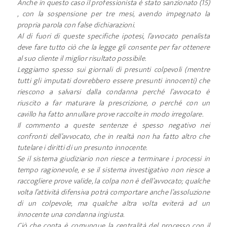
Anche in questo caso il professionista è stato sanzionato (15)
, con la sospensione per tre mesi, avendo impegnato la
propria parola con false dichiarazioni.
Al di fuori di queste specifiche ipotesi, l’avvocato penalista
deve fare tutto ciò che la legge gli consente per far ottenere
al suo cliente il miglior risultato possibile.
Leggiamo spesso sui giornali di presunti colpevoli (mentre
tutti gli imputati dovrebbero essere presunti innocenti) che
riescono a salvarsi dalla condanna perché l’avvocato è
riuscito a far maturare la prescrizione, o perché con un
cavillo ha fatto annullare prove raccolte in modo irregolare.
Il commento a queste sentenze è spesso negativo nei
confronti dell’avvocato, che in realtà non ha fatto altro che
tutelare i diritti di un presunto innocente.
Se il sistema giudiziario non riesce a terminare i processi in
tempo ragionevole, e se il sistema investigativo non riesce a
raccogliere prove valide, la colpa non è dell’avvocato; qualche
volta l’attività difensiva potrà comportare anche l’assoluzione
di un colpevole, ma qualche altra volta eviterà ad un
innocente una condanna ingiusta.
Ciò che conta è comunque la centralità del processo con il