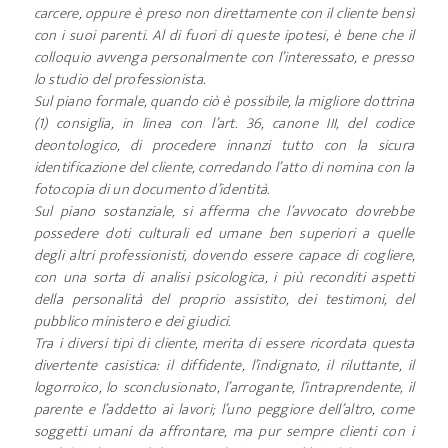
carcere, oppure è preso non direttamente con il cliente bensì
con i suoi parenti. Al di fuori di queste ipotesi, è bene che il
colloquio avvenga personalmente con l’interessato, e presso
lo studio del professionista.
Sul piano formale, quando ciò è possibile, la migliore dottrina
(1) consiglia, in linea con l’art. 36, canone III, del codice
deontologico, di procedere innanzi tutto con la sicura
identificazione del cliente, corredando l’atto di nomina con la
fotocopia di un documento d’identità.
Sul piano sostanziale, si afferma che l’avvocato dovrebbe
possedere doti culturali ed umane ben superiori a quelle
degli altri professionisti, dovendo essere capace di cogliere,
con una sorta di analisi psicologica, i più reconditi aspetti
della personalità del proprio assistito, dei testimoni, del
pubblico ministero e dei giudici.
Tra i diversi tipi di cliente, merita di essere ricordata questa
divertente casistica: il diffidente, l’indignato, il riluttante, il
logorroico, lo sconclusionato, l’arrogante, l’intraprendente, il
parente e l’addetto ai lavori; l’uno peggiore dell’altro, come
soggetti umani da affrontare, ma pur sempre clienti con i