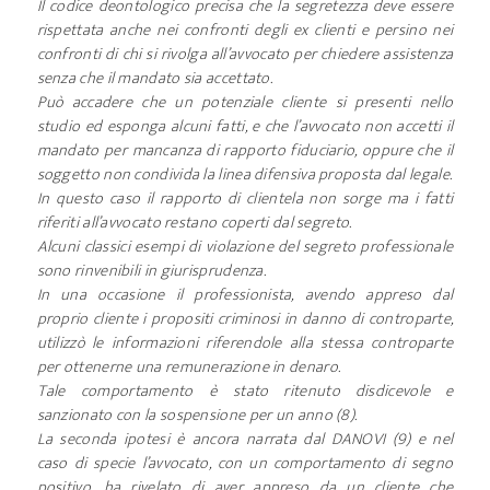
Il codice deontologico precisa che la segretezza deve essere
rispettata anche nei confronti degli ex clienti e persino nei
confronti di chi si rivolga all’avvocato per chiedere assistenza
senza che il mandato sia accettato.
Può accadere che un potenziale cliente si presenti nello
studio ed esponga alcuni fatti, e che l’avvocato non accetti il
mandato per mancanza di rapporto fiduciario, oppure che il
soggetto non condivida la linea difensiva proposta dal legale.
In questo caso il rapporto di clientela non sorge ma i fatti
riferiti all’avvocato restano coperti dal segreto.
Alcuni classici esempi di violazione del segreto professionale
sono rinvenibili in giurisprudenza.
In una occasione il professionista, avendo appreso dal
proprio cliente i propositi criminosi in danno di controparte,
utilizzò le informazioni riferendole alla stessa controparte
per ottenerne una remunerazione in denaro.
Tale comportamento è stato ritenuto disdicevole e
sanzionato con la sospensione per un anno (8).
La seconda ipotesi è ancora narrata dal DANOVI (9) e nel
caso di specie l’avvocato, con un comportamento di segno
positivo, ha rivelato di aver appreso da un cliente che