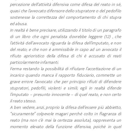
percezione dell’attività difensiva come difesa del reato in sé,
quasi che l’avvocato difensore dello stupratore o del pedofilo
sostenesse la correttezza del comportamento di chi stupra
ed abusa.
In realtà è bene precisare, utilizzando il titolo di un paragrafo
di un libro che ogni penalista dovrebbe leggere (12) , che
l’attività dell’avvocato riguarda la difesa dell’imputato, e non
del reato; e che non è ammissibile in capo ad un avvocato il
rifiuto aprioristico della difesa di chi è accusato di reati
particolarmente infamanti.
Ferma restando la possibilità di rifiutare l’accettazione di un
incarico quando manca il rapporto fiduciario, commette un
grave errore l’avvocato che per principio rifiuti di difendere
stupratori, pedofili, violenti e simili; egli in realtà difende
l’imputato – presunto innocente – di quel reato, e non certo
il reato stesso.
A ben vedere, anzi, proprio la difesa dell’essere più abbietto,
“sicuramente” colpevole magari perché colto in flagranza di
reato (ma non c’è mai la certezza assoluta), rappresenta un
momento elevato della funzione difensiva, poiché in quel