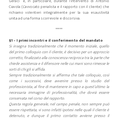
Geraci” e, in particolare, durante l’intervento di Antonio
Ciavola (L’avvocato penalista e il rapporto con il cliente) che
richiamo volentieri integralmente per la sua esaustività
unita ad una forma scorrevole e discorsiva.
*****
§1 – I primi incontri e il conferimento del mandato
Si insegna tradizionalmente che il momento iniziale, quello
del primo colloquio con il cliente, è decisivo per un approccio
corretto, finalizzato alla conoscenza reciproca tra la parte che
chiede assistenza e il difensore nelle cui mani sono rimesse le
sorti di chi gli si affida.
Sempre tradizionalmente si afferma che tale colloquio, così
come i successivi, deve avvenire presso lo studio del
professionista, al fine di mantenere in capo a quest’ultimo la
necessaria immagine di professionalità, che dovrà essere
conservata nel corso del rapporto.
Questa regola generale, nel campo penale, non sempre può
essere rispettata; vi sono infatti ipotesi nelle quali il cliente è
detenuto, e dunque il primo contatto avviene presso il