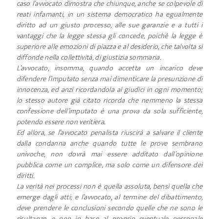
caso l’avvocato dimostra che chiunque, anche se colpevole di
reati infamanti, in un sistema democratico ha egualmente
diritto ad un giusto processo, alle sue garanzie e a tutti i
vantaggi che la legge stessa gli concede, poiché la legge è
superiore alle emozioni di piazza e al desiderio, che talvolta si
diffonde nella collettività, di giustizia sommaria.
L’avvocato, insomma, quando accetta un incarico deve
difendere l’imputato senza mai dimenticare la presunzione di
innocenza, ed anzi ricordandola ai giudici in ogni momento;
lo stesso autore già citato ricorda che nemmeno la stessa
confessione dell’imputato è una prova da sola sufficiente,
potendo essere non veritiera.
Ed allora, se l’avvocato penalista riuscirà a salvare il cliente
dalla condanna anche quando tutte le prove sembrano
univoche, non dovrà mai essere additato dall’opinione
pubblica come un complice, ma solo come un difensore dei
diritti.
La verità nei processi non è quella assoluta, bensì quella che
emerge dagli atti; e l’avvocato, al termine del dibattimento,
deve prendere le conclusioni secondo quelle che ne sono le
risultanze, e non in base al proprio eventuale personale