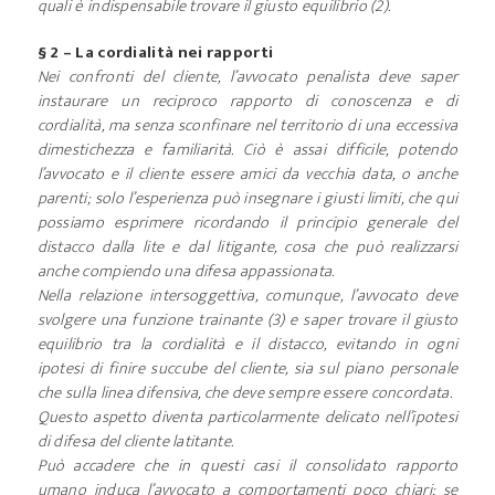
quali è indispensabile trovare il giusto equilibrio (2).
§ 2 – La cordialità nei rapporti
Nei confronti del cliente, l’avvocato penalista deve saper
instaurare un reciproco rapporto di conoscenza e di
cordialità, ma senza sconfinare nel territorio di una eccessiva
dimestichezza e familiarità. Ciò è assai difficile, potendo
l’avvocato e il cliente essere amici da vecchia data, o anche
parenti; solo l’esperienza può insegnare i giusti limiti, che qui
possiamo esprimere ricordando il principio generale del
distacco dalla lite e dal litigante, cosa che può realizzarsi
anche compiendo una difesa appassionata.
Nella relazione intersoggettiva, comunque, l’avvocato deve
svolgere una funzione trainante (3) e saper trovare il giusto
equilibrio tra la cordialità e il distacco, evitando in ogni
ipotesi di finire succube del cliente, sia sul piano personale
che sulla linea difensiva, che deve sempre essere concordata.
Questo aspetto diventa particolarmente delicato nell’ipotesi
di difesa del cliente latitante.
Può accadere che in questi casi il consolidato rapporto
umano induca l’avvocato a comportamenti poco chiari; se