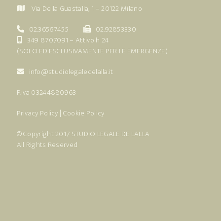
Via Della Guastalla, 1 – 20122 Milano
02.36567455
02.92853330
349 8707091
– Attivo h 24
(SOLO ED ESCLUSIVAMENTE PER LE EMERGENZE)
info@studiolegaledelalla.it
P.iva 03244880963
Privacy Policy
|
Cookie Policy
© Copyright 2017
STUDIO LEGALE DE LALLA
All Rights Reserved