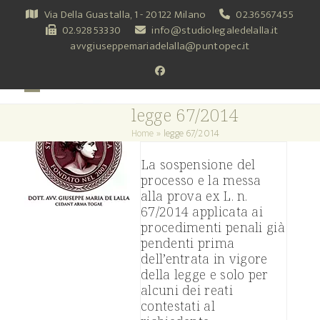
Skip
Via Della Guastalla, 1 - 20122 Milano
02.36567455
to
02.92853330
info@studiolegaledelalla.it
content
avvgiuseppemariadelalla@puntopec.it
Facebook
Open
Close
legge 67/2014
mobile
mobile
Home
»
legge 67/2014
menu
menu
La sospensione del
processo e la messa
alla prova ex L. n.
67/2014 applicata ai
procedimenti penali già
pendenti prima
dell’entrata in vigore
della legge e solo per
alcuni dei reati
contestati al