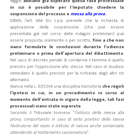
legge,
abbiano già superato quella fase processuale
in cui è possibile per l’imputato chiedere la
sospensione del processo e
messa alla prova
.
Difatti, l’art. 464 bis c.p.p. prevede che la richiesta di
applicazione della sospensione (che può essere
presentata già nel corso delle indagini preliminari) può
essere proposta, oralmente o per iscritto,
fino a che non
siano formulate le conclusioni durante l’udienza
preliminare o prima dell’apertura del dibattimento
.
Nel caso di decreto penale di condanna il termine è quello
previsto per l’opposizione allo stesso. Nel caso di Giudizio
immediato è quello previsto per la richiesta degli altri riti
alternativi.
Manca nella L. 67/2014 una disciplina transitoria
che regoli
l’ipotesi in cui, in un procedimento in corso al
momento dell’entrata in vigore della legge, tali fasi
processuali siano state superate
.
Secondo il Tribunale torinese “
l’istituto della messa alla
prova, comportando in caso di esito positivo della stessa
l’estinzione del reato è istituto di natura anche sostanziale,
attendendo al trattamento sanzionatorio
”.