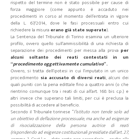
rispetto del termine non è stato possibile per cause di
forza maggiore (come appunto è accaduto nei
procedimenti in corso al momento dell’entrata in vigore
della L. 67/2014, dove le fasi processuali entro cui
richiedere la misura
erano già state superate
).
La Sentenza del Tribunale di Torino esamina un ulteriore
profilo, ovvero quello sull’ammissibilità di una richiesta di
separazione dei procedimenti per messa alla prova
per
alcuni soltanto dei reati contestati in un
“
procedimento oggettivamente cumulativo
”.
Ovvero, si tratta dell’ipotesi in cui l’imputato in un unico
procedimento
sia accusato di diversi reati
, alcuni dei
quali puniti con la pena edittale fino a quattro anni (o che
rientrino comunque tra i reati di cui all’art. 168 bis c.p.) e
altri invece che superano tali limiti, per cui è preclusa la
possibilità di accedere al beneficio.
Secondo il Tribunale torinese “
l’istituto non tende solo ad
un obiettivo di deflazione processuale, ma anche ad esigenze
di risocializzazione della persona autrice di reati
(rispondendo ad esigenze costituzionali presidiate dall’art. 27,