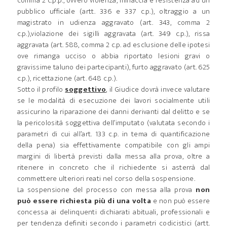
comma 2 c.p.p., ovvero violenza, minaccia e resistenza ad un
pubblico ufficiale (artt. 336 e 337 c.p.), oltraggio a un
magistrato in udienza aggravato (art. 343, comma 2
c.p.),violazione dei sigilli aggravata (art. 349 c.p.), rissa
aggravata (art. 588, comma 2 c.p. ad esclusione delle ipotesi
ove rimanga ucciso o abbia riportato lesioni gravi o
gravissime taluno dei partecipanti), furto aggravato (art. 625
c.p.), ricettazione (art. 648 c.p.).
Sotto il profilo
soggettivo
, il Giudice dovrà invece valutare
se le modalità di esecuzione dei lavori socialmente utili
assicurino la riparazione dei danni derivanti dal delitto e se
la pericolosità soggettiva dell’imputato (valutata secondo i
parametri di cui all’art. 133 c.p. in tema di quantificazione
della pena) sia effettivamente compatibile con gli ampi
margini di libertà previsti dalla messa alla prova, oltre a
ritenere in concreto che il richiedente si asterrà dal
commettere ulteriori reati nel corso della sospensione.
La sospensione del processo con messa alla prova
non
può essere richiesta più di una volta
e non può essere
concessa ai delinquenti dichiarati abituali, professionali e
per tendenza definiti secondo i parametri codicistici (artt.