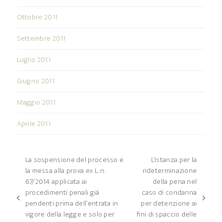
Ottobre 2011
Settembre 2011
Luglio 2011
Giugno 2011
Maggio 2011
Aprile 2011
La sospensione del processo e
L’istanza per la
la messa alla prova ex L. n.
rideterminazione
67/2014 applicata ai
della pena nel
procedimenti penali già
caso di condanna
post
articolo
pendenti prima dell’entrata in
per detenzione ai
precedente:
successivo:
vigore della legge e solo per
fini di spaccio delle