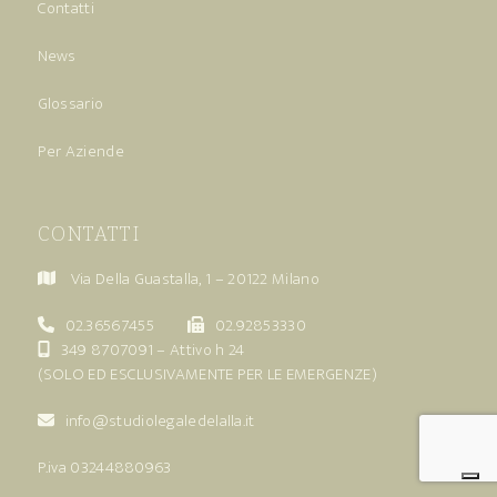
Contatti
News
Glossario
Per Aziende
CONTATTI
Via Della Guastalla, 1 – 20122 Milano
02.36567455
02.92853330
349 8707091
– Attivo h 24
(SOLO ED ESCLUSIVAMENTE PER LE EMERGENZE)
info@studiolegaledelalla.it
P.iva 03244880963