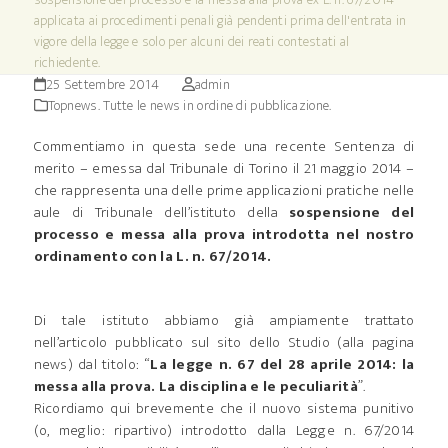
applicata ai procedimenti penali già pendenti prima dell'entrata in
vigore della legge e solo per alcuni dei reati contestati al
richiedente.
25 Settembre 2014
admin
Topnews. Tutte le news in ordine di pubblicazione.
Commentiamo in questa sede una recente Sentenza di
merito – emessa dal Tribunale di Torino il 21 maggio 2014 –
che rappresenta una delle prime applicazioni pratiche nelle
aule di Tribunale dell’istituto della
sospensione del
processo e messa alla prova introdotta nel nostro
ordinamento con la L. n. 67/2014.
Di tale istituto abbiamo già ampiamente trattato
nell’articolo pubblicato sul sito dello Studio (alla pagina
news) dal titolo: “
La legge n. 67 del 28 aprile 2014: la
messa alla prova. La disciplina e le peculiarità
”.
Ricordiamo qui brevemente che il nuovo sistema punitivo
(o, meglio: ripartivo) introdotto dalla Legge n. 67/2014