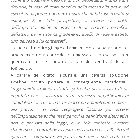
comma 3, Cost.) e – dato certo non secondario – anche alla
rinuncia, in caso di esito positivo della messa alla prova, ad
esercitare la pretesa punitiva, posto che in tal caso il reato si
estingue. E, in tale prospettiva, si ritiene sia diritto
dell’imputato, anche in assenza di un concreto beneficio
deflattivo per il sistema giudiziario, quello di vedere estinto
uno dei reati a lui contestati
”.
Il Giudice di merito giunge ad ammettere la separazione dei
procedimenti e a concedere la messa alla prova solo per
quei reati che rientrano nell’ambito di operatività dell’art.
168 bis c.p.
A parere del citato Tribunale, una diversa soluzione
avrebbe potuto portare a conseguenze paradossali:
“
ragionando in linea astratta potrebbe darsi il caso di un
imputato che – accusato in un processo oggettivamente
cumulativo ( in cui alcuni dei reati non ammettono la messa
alla prova) – si veda respingere l’istanza per esservi
nell’imputazione anche reati per cui la definizione alternativa
non è prevista dalla legge; e, in tale contesto, occorre
chiedersi cosa potrebbe avvenire nel caso in cui – all’esito del
giudizio – l’imputato venga assolto per i soli reati che