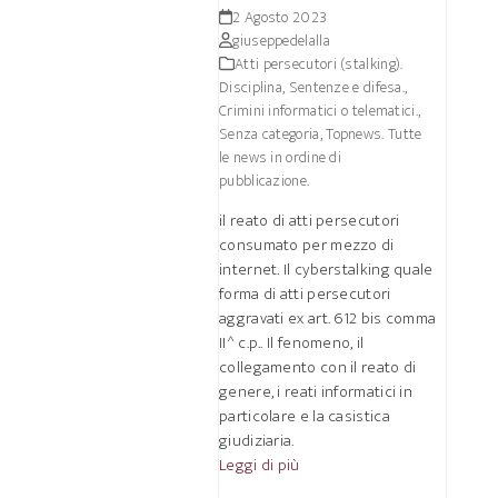
2 Agosto 2023
giuseppedelalla
Atti persecutori (stalking).
Disciplina, Sentenze e difesa.
,
Crimini informatici o telematici.
,
Senza categoria
,
Topnews. Tutte
le news in ordine di
pubblicazione.
il reato di atti persecutori
consumato per mezzo di
internet. Il cyberstalking quale
forma di atti persecutori
aggravati ex art. 612 bis comma
II^ c.p.. Il fenomeno, il
collegamento con il reato di
genere, i reati informatici in
particolare e la casistica
giudiziaria.
Leggi di più