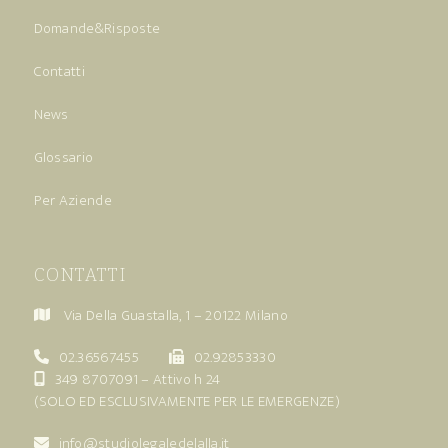
Domande&Risposte
Contatti
News
Glossario
Per Aziende
CONTATTI
Via Della Guastalla, 1 – 20122 Milano
02.36567455
02.92853330
349 8707091
– Attivo h 24
(SOLO ED ESCLUSIVAMENTE PER LE EMERGENZE)
info@studiolegaledelalla.it