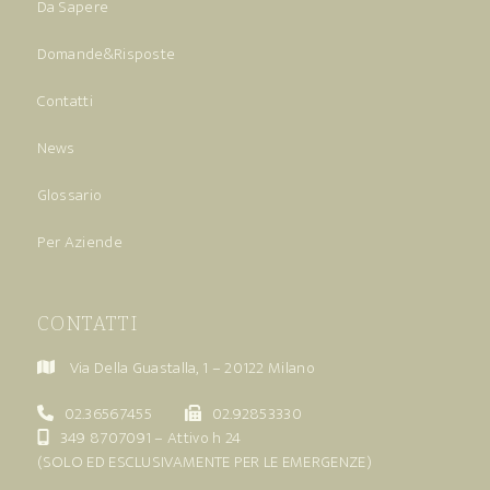
Da Sapere
Domande&Risposte
Contatti
News
Glossario
Per Aziende
CONTATTI
Via Della Guastalla, 1 – 20122 Milano
02.36567455
02.92853330
349 8707091
– Attivo h 24
(SOLO ED ESCLUSIVAMENTE PER LE EMERGENZE)