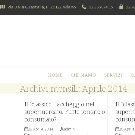
Skip
Via Della Guastalla, 1 - 20122 Milano
02.36567455
02.9
to
content
HOME
CHI SIAMO
SERVIZI
D
Archivi mensili: Aprile 2014
Il "classico" taccheggio nel
Il “cla
supermercato. Furto tentato o
superme
consumato?
consum
28 Aprile 2014
admin
28 April