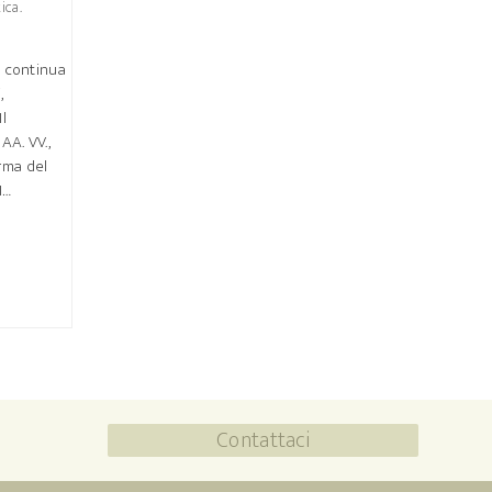
ica.
e continua
,
Il
AA. VV.,
rma del
I…
Contattaci