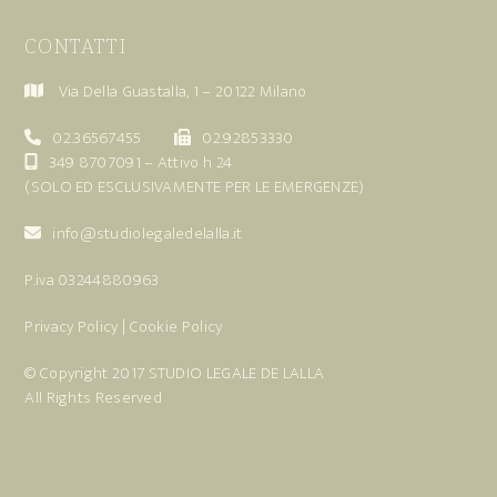
CONTATTI
Via Della Guastalla, 1 – 20122 Milano
02.36567455
02.92853330
349 8707091
– Attivo h 24
(SOLO ED ESCLUSIVAMENTE PER LE EMERGENZE)
info@studiolegaledelalla.it
P.iva 03244880963
Privacy Policy
|
Cookie Policy
© Copyright 2017
STUDIO LEGALE DE LALLA
All Rights Reserved