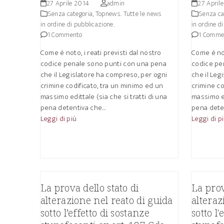
27 Aprile 2014
admin
27 April
Senza categoria
,
Topnews. Tutte le news
Senza ca
in ordine di pubblicazione.
in ordine d
1 Commento
1 Comme
Come è noto, i reati previsti dal nostro
Come è not
codice penale sono punti con una pena
codice pe
che il Legislatore ha compreso, per ogni
che il Leg
crimine codificato, tra un minimo ed un
crimine co
massimo edittale (sia che si tratti di una
massimo ed
pena detentiva che…
pena dete
Leggi di più
Leggi di p
La prova dello stato di
La prov
alterazione nel reato di guida
alteraz
sotto l’effetto di sostanze
sotto l'