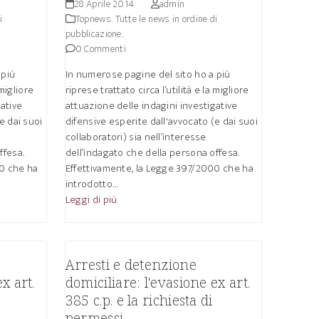
28 Aprile 2014
admin
i
Topnews. Tutte le news in ordine di
pubblicazione.
0 Commenti
 più
In numerose pagine del sito ho a più
 migliore
riprese trattato circa l’utilità e la migliore
gative
attuazione delle indagini investigative
e dai suoi
difensive esperite dall'avvocato (e dai suoi
collaboratori) sia nell’interesse
ffesa.
dell’indagato che della persona offesa.
00 che ha
Effettivamente, la Legge 397/2000 che ha
introdotto…
Leggi di più
Arresti e detenzione
x art.
domiciliare: l'evasione ex art.
385 c.p. e la richiesta di
permessi.