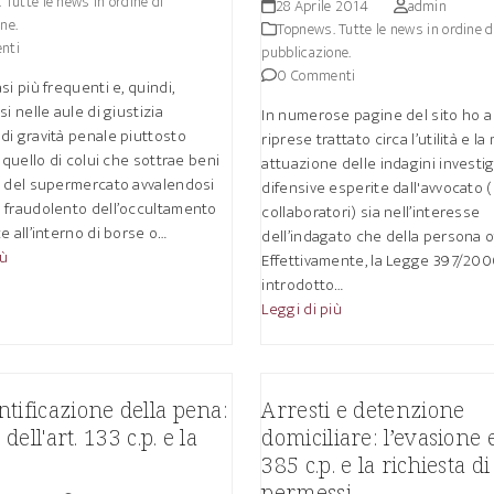
 Tutte le news in ordine di
28 Aprile 2014
admin
ne.
Topnews. Tutte le news in ordine d
nti
pubblicazione.
0 Commenti
si più frequenti e, quindi,
si nelle aule di giustizia
In numerose pagine del sito ho a
di gravità penale piuttosto
riprese trattato circa l’utilità e la
è quello di colui che sottrae beni
attuazione delle indagini investi
i del supermercato avvalendosi
difensive esperite dall'avvocato (
 fraudolento dell’occultamento
collaboratori) sia nell’interesse
e all’interno di borse o…
dell’indagato che della persona o
iù
Effettivamente, la Legge 397/20
introdotto…
Leggi di più
tificazione della pena:
Arresti e detenzione
i dell'art. 133 c.p. e la
domiciliare: l’evasione e
385 c.p. e la richiesta di
permessi.