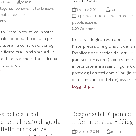
e 2014
admin
tegoria
,
Topnews. Tutte le news
6 Aprile 2014
admin
i pubblicazione.
Topnews. Tutte le news in ordine d
nto
pubblicazione.
0 Commenti
o, i reati previsti dal nostro
nale sono punti con una pena
Nel caso degli arresti domiciliari
islatore ha compreso, per ogni
l’interpretazione giurisprudenzia
dificato, tra un minimo ed un
l’applicazione pratica dell’art. 385
ittale (sia che si tratti di una
punisce l’evasione) sono sempre
ntiva che…
improntate al massimo rigore. Co
iù
posto agli arresti domiciliari (in
di una misura cautelare) ovvero i
Leggi di più
a dello stato di
Responsabilità penale
ione nel reato di guida
infermieristica Bibliogr
effetto di sostanze
2 Aprile 2014
admin