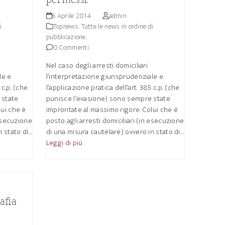
6 Aprile 2014
admin
i
Topnews. Tutte le news in ordine di
pubblicazione.
0 Commenti
Nel caso degli arresti domiciliari
le e
l’interpretazione giurisprudenziale e
 c.p. (che
l’applicazione pratica dell’art. 385 c.p. (che
 state
punisce l’evasione) sono sempre state
lui che è
improntate al massimo rigore. Colui che è
 esecuzione
posto agli arresti domiciliari (in esecuzione
n stato di…
di una misura cautelare) ovvero in stato di…
Leggi di più
afia