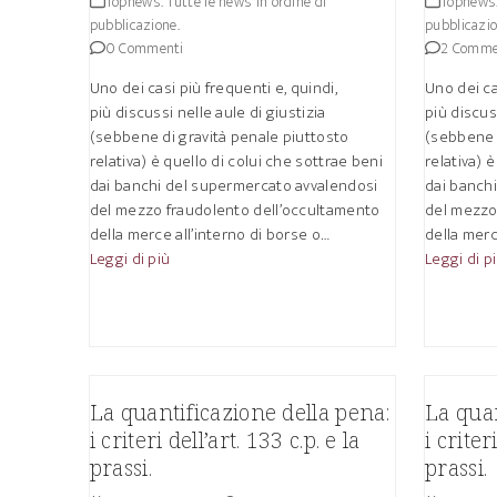
Topnews. Tutte le news in ordine di
Topnews.
pubblicazione.
pubblicazio
0 Commenti
2 Comme
Uno dei casi più frequenti e, quindi,
Uno dei ca
più discussi nelle aule di giustizia
più discus
(sebbene di gravità penale piuttosto
(sebbene 
relativa) è quello di colui che sottrae beni
relativa) 
dai banchi del supermercato avvalendosi
dai banch
del mezzo fraudolento dell’occultamento
del mezzo
della merce all’interno di borse o…
della merc
Leggi di più
Leggi di p
La quantificazione della pena:
La quan
i criteri dell’art. 133 c.p. e la
i criter
prassi.
prassi.