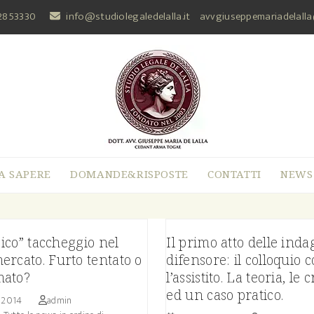
2853330
info@studiolegaledelalla.it
avvgiuseppemariadelall
A SAPERE
DOMANDE&RISPOSTE
CONTATTI
NEWS
ssico” taccheggio nel
Il primo atto delle inda
rcato. Furto tentato o
difensore: il colloquio 
ato?
l’assistito. La teoria, le c
ed un caso pratico.
e 2014
admin