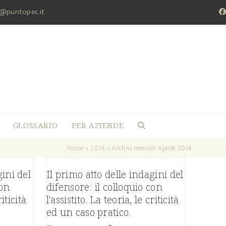
a@puntopec.it
F
GLOSSARIO
PER AZIENDE
Home
»
2014
»
Archivi mensili: Aprile 2014
gini del
Il primo atto delle indagini del
con
difensore: il colloquio con
riticità
l'assistito. La teoria, le criticità
ed un caso pratico.