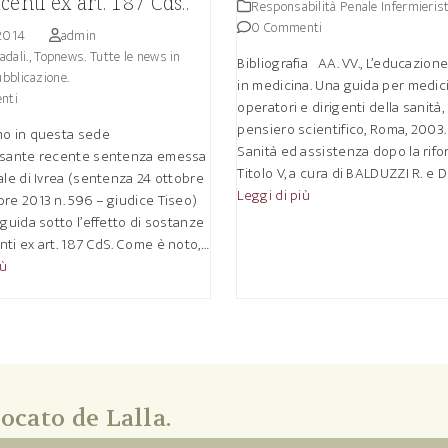
centi ex art. 187 Cds..
Responsabilità Penale Infermierist
0 Commenti
 2014
admin
adali.
,
Topnews. Tutte le news in
Bibliografia AA. VV., L’educazion
ubblicazione.
in medicina. Una guida per medici
nti
operatori e dirigenti della sanità, 
pensiero scientifico, Roma, 2003. 
mo in questa sede
Sanità ed assistenza dopo la rifo
ssante recente sentenza emessa
Titolo V, a cura di BALDUZZI R. e D
ale di Ivrea (sentenza 24 ottobre
Leggi di più
re 2013 n. 596 – giudice Tiseo)
 guida sotto l’effetto di sostanze
ti ex art. 187 CdS. Come è noto,…
iù
ocato de Lalla.