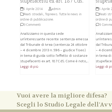
stupefacenti ex art. 187 Cds..
stupefa
5 Aprile 2014
admin
5 Aprile
Reati stradali.
,
Topnews. Tutte le news in
Reati str
ordine di pubblicazione.
ordine di p
3 Commenti
3 Comme
Analizziamo in questa sede
Analizzia
un’interessante recente sentenza emessa
un’intere
dal Tribunale di Ivrea (sentenza 24 ottobre
dal Tribun
– 4 dicembre 2013 n. 596 – giudice Tiseo)
– 4 dicemb
in tema di guida sotto l’effetto di sostanze
in tema di
stupefacenti ex art. 187 CdS. Come è noto,…
stupefacen
Leggi di più
Leggi di p
Vuoi avere la migliore difesa?
Scegli lo Studio Legale dell'Avv