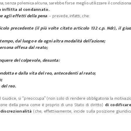
a, senza polemica alcuna, sarebbe forse meglio utilizzare il condizion
 inflitta al condannato.
e agli effetti della pena
. – prevede, infatti, che:
icolo precedente (il più volte citato articolo 132 c.p. Ndr), il giu
l tempo, dal luogo e da ogni altra modalità dell’azione;
persona offesa dal reato;
linquere del colpevole, desunta:
ondotta e dalla vita del reo, antecedenti al reato;
o;
 del reo.
del Giudice, si “preoccupa” (non solo di rendere obbligatoria la motivaz
ione della pena come è proprio di uno Stato di diritto)
di codificare
 discrezionalità
(che, effettivamente, incide sulla posizione giuridic