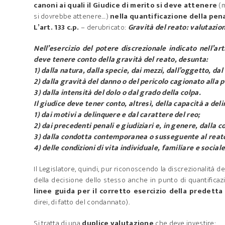
canoni ai quali il Giudice di merito si deve attenere
(m
si dovrebbe attenere…)
nella quantificazione della pena
L’art. 133 c.p.
– derubricato:
Gravità del reato: valutazion
Nell’esercizio del potere discrezionale indicato nell’art
deve tenere conto della gravità del reato, desunta:
1) dalla natura, dalla specie, dai mezzi, dall’oggetto, da
2) dalla gravità del danno o del pericolo cagionato alla 
3) dalla intensità del dolo o dal grado della colpa.
Il giudice deve tener conto, altresì, della capacità a de
1) dai motivi a delinquere e dal carattere del reo;
2) dai precedenti penali e giudiziari e, in genere, dalla c
3) dalla condotta contemporanea o susseguente al reat
4) delle condizioni di vita individuale, familiare e sociale
Il Legislatore, quindi, pur riconoscendo la discrezionalità 
della decisione dello stesso anche in punto di quantificaz
linee guida per il corretto esercizio della predetta
direi, di fatto del condannato).
Si tratta di una
duplice valutazione
che deve investire: