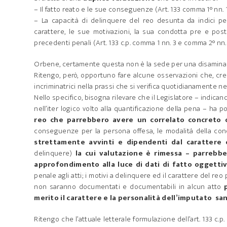
– Il fatto reato e le sue conseguenze (Art. 133 comma 1° nn. 1
– La capacità di delinquere del reo desunta da indici per 
carattere, le sue motivazioni, la sua condotta pre e post r
precedenti penali (Art. 133 c.p. comma 1 nn. 3 e comma 2° nn. 1
Orbene, certamente questa non è la sede per una disamina
Ritengo, però, opportuno fare alcune osservazioni che, cr
incriminatrici nella prassi che si verifica quotidianamente nel
Nello specifico, bisogna rilevare che il Legislatore – indicando 
nell’iter logico volto alla quantificazione della pena – ha p
reo che parrebbero avere un correlato concreto 
conseguenze per la persona offesa, le modalità della con
strettamente avvinti e dipendenti dal carattere e
delinquere)
la cui valutazione è rimessa – parrebbe
approfondimento alla luce di dati di fatto oggettiv
penale agli atti; i motivi a delinquere ed il carattere del 
non saranno documentati e documentabili in alcun atto
merito il carattere e la personalità dell’imputato san
Ritengo che l’attuale letterale formulazione dell’art. 133 c