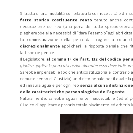
Si tratta di una modalità compilativa la cui necessità è di in
fatto storico costituente reato
tenuto anche conto 
rieducazione del reo (una pena del tutto sproporzionat
piegherebbe alla necessità di “dare l’esempio” agli altri citt
La commisurazione della pena da irrogare a colui c
discrezionalmente
applicherà la risposta penale che ri
fattispecie penale.
Il Legislatore,
al comma 1° dell’art. 132 del codice pen
giudice applica la pena discrezionalmente; esso deve indicare i
Sarebbe impensabile (poiché anticostituzionale, contrario al 
comune senso di Giustizia) un diritto penale per il quale l
ed i misura uguale per ogni reo
senza alcuna distinzione
delle caratteristiche personologiche dell’agente
.
Naturalmente, sarebbe ugualmente inaccettabile (ed
in p
Giudice di applicare a proprio totale piacimento ed arbitrio 