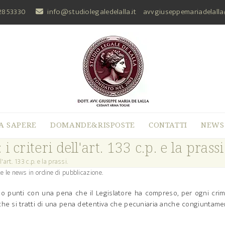
2853330
info@studiolegaledelalla.it
avvgiuseppemariadelall
A SAPERE
DOMANDE&RISPOSTE
CONTATTI
NEWS
 criteri dell'art. 133 c.p. e la prassi
'art. 133 c.p. e la prassi.
e le news in ordine di pubblicazione.
ono punti con una pena che il Legislatore ha compreso, per ogni cri
che si tratti di una pena detentiva che pecuniaria anche congiuntam