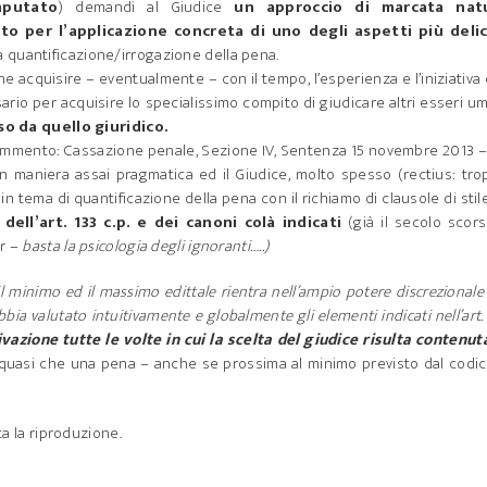
imputato
) demandi al Giudice
un approccio di marcata nat
to per l’applicazione concreta di uno degli aspetti più delic
a quantificazione/irrogazione della pena.
e acquisire – eventualmente – con il tempo, l’esperienza e l’iniziativa 
ario per acquisire lo specialissimo compito di giudicare altri esseri u
o da quello giuridico.
commento: Cassazione penale, Sezione IV, Sentenza 15 novembre 2013 
in maniera assai pragmatica ed il Giudice, molto spesso (rectius: tr
n tema di quantificazione della pena con il richiamo di clausole di sti
ell’art. 133 c.p. e dei canoni colà indicati
(già il secolo scors
dr –
basta la psicologia degli ignoranti…..)
il minimo ed il massimo edittale rientra nell’ampio potere discrezionale
bbia valutato intuitivamente e globalmente gli elementi indicati nell’art.
zione tutte le volte in cui la scelta del giudice risulta contenut
quasi che una pena – anche se prossima al minimo previsto dal codic
ta la riproduzione.