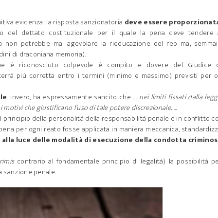
tuitiva evidenza: la risposta sanzionatoria
deve essere proporzionata
del dettato costituzionale per il quale la pena deve tendere a
a non potrebbe mai agevolare la rieducazione del reo ma, semmai,
adini di draconiana memoria).
he è riconosciuto colpevole è compito e dovere del Giudice 
terrà più corretta entro i termini (minimo e massimo) previsti per 
ale
, invero, ha espressamente sancito che
…..nei limiti fissati dalla legge
 motivi che giustificano l’uso di tale potere discrezionale…..
principio della personalità della responsabilità penale e in conflitto co
a pena per ogni reato fosse applicata in maniera meccanica, standardiz
 alla luce delle modalità di esecuzione della condotta criminos
rimis
contrario al fondamentale principio di legalità) la possibilità pe
la sanzione penale.