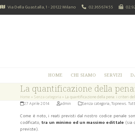
Skip
Via Della Guastalla, 1 - 20122 Milano
02.36567455
02.9
to
content
HOME
CHI SIAMO
SERVIZI
D
La quantificazione della pena: i
Home
»
Senza categoria
»
La quantificazione della pena: i criteri dell
27 Aprile 2014
admin
Senza categoria
,
Topnews. Tutt
Come è noto, i reati previsti dal nostro codice penale s
codificato,
tra un minimo ed un massimo edittale
(sia 
previste).