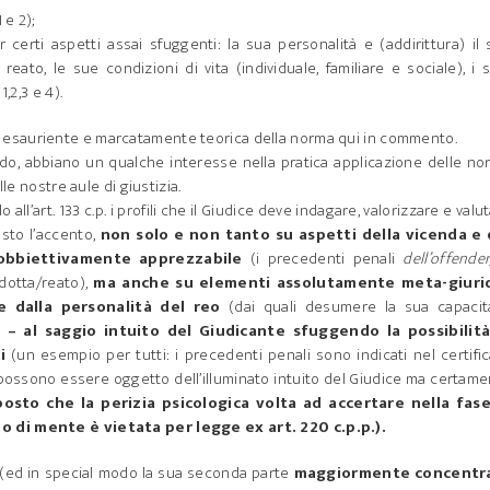
 e 2);
certi aspetti assai sfuggenti: la sua personalità e (addirittura) il
eato, le sue condizioni di vita (individuale, familiare e sociale), i 
,2,3 e 4).
 esauriente e marcatamente teorica della norma qui in commento.
edo, abbiano un qualche interesse nella pratica applicazione delle n
le nostre aule di giustizia.
all’art. 133 c.p. i profili che il Giudice deve indagare, valorizzare e valu
osto l’accento,
non solo e non tanto su aspetti della vicenda e 
obbiettivamente apprezzabile
(i precedenti penali
dell’offender
dotta/reato),
ma anche su elementi assolutamente meta-giurid
 dalla personalità del reo
(dai quali desumere la sua capacit
 – al saggio intuito del Giudicante sfuggendo la possibilità
i
(un esempio per tutti: i precedenti penali sono indicati nel certifi
reo possono essere oggetto dell’illuminato intuito del Giudice ma certam
posto che la perizia psicologica volta ad accertare nella fase
o di mente è vietata per legge ex art. 220 c.p.p.).
.p. (ed in special modo la sua seconda parte
maggiormente concentr