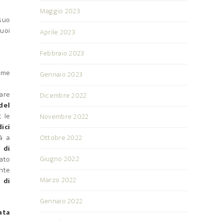
Maggio 2023
 suo
suoi
Aprile 2023
Febbraio 2023
orme
Gennaio 2023
tare
Dicembre 2022
del
,
le
Novembre 2022
ici
à a
Ottobre 2022
 di
Giugno 2022
cato
ente
Marzo 2022
 di
Gennaio 2022
ata