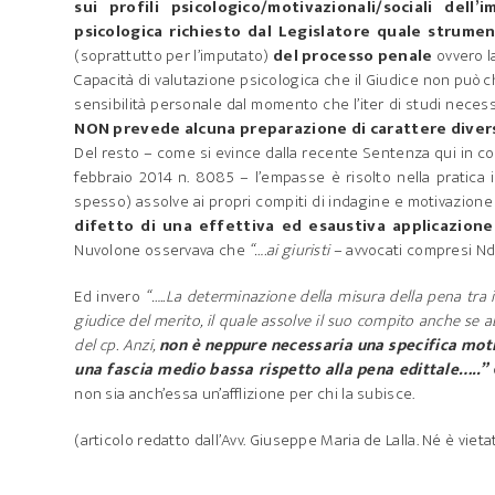
sui profili psicologico/motivazionali/sociali dell’
psicologica richiesto dal Legislatore quale strumen
(soprattutto per l’imputato)
del processo penale
ovvero l
Capacità di valutazione psicologica che il Giudice non può ch
sensibilità personale dal momento che l’iter di studi necess
NON prevede alcuna preparazione di carattere divers
Del resto – come si evince dalla recente Sentenza qui in 
febbraio 2014 n. 8085 – l’empasse è risolto nella pratica 
spesso) assolve ai propri compiti di indagine e motivazione i
difetto di una effettiva ed esaustiva applicazione d
Nuvolone osservava che
“….ai giuristi
– avvocati compresi N
Ed invero
“…..La determinazione della misura della pena tra 
giudice del merito, il quale assolve il suo compito anche se a
del cp. Anzi,
non è neppure necessaria una specifica motiva
una fascia medio bassa rispetto alla pena edittale…..”
non sia anch’essa un’afflizione per chi la subisce.
(articolo redatto dall’Avv. Giuseppe Maria de Lalla. Né è vieta