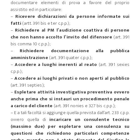
documentare elementi di prova a favore del proprio
assistito ed in particolare:
–
Ricevere dichiarazioni da persone informate sui
fatti
(artt. 391 bis e ter c.p.p.);
–
Richiedere al PM l’audizione coattiva di persone
che non hanno accolto l’invito del difensore
(art. 391
bis comma 10 c.p.p.);
–
Richiedere documentazione alla pubblica
amministrazione
(art. 391 quater c.p.p.);
–
Accedere a luoghi inerenti al reato
(art. 391 sexies
c.p.p.);
–
Accedere ai luoghi privati o non aperti al pubblico
(art. 391 septies);
–
Espletare attività investigativa preventiva ovvero
anche prima che si instauri un procedimento penale
a carico del cliente
(art. 391 nonies e 327 bis c.p.p.);
– E a tali facoltà si aggiunge quella prevista dall’art. 233 c.p.p.
ovvero quella di
incaricare un consulente tecnico
(massimo due) per espletare una consulenza su
questioni che richiedono particolari competenze