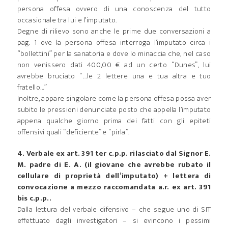
persona offesa ovvero di una conoscenza del tutto
occasionale tra lui e l’imputato.
Degne di rilievo sono anche le prime due conversazioni a
pag. 1 ove la persona offesa interroga l’imputato circa i
“bollettini” per la sanatoria e dove lo minaccia che, nel caso
non venissero dati 400,00 € ad un certo “Dunes”, lui
avrebbe bruciato “…le 2 lettere una e tua altra e tuo
fratello…”
Inoltre, appare singolare come la persona offesa possa aver
subito le pressioni denunciate posto che appella l’imputato
appena qualche giorno prima dei fatti con gli epiteti
offensivi quali “deficiente” e “pirla”.
4. Verbale ex art. 391 ter c.p.p. rilasciato dal Signor E.
M. padre di E. A. (il giovane che avrebbe rubato il
cellulare di proprietà dell’imputato) + lettera di
convocazione a mezzo raccomandata a.r. ex art. 391
bis c.p.p..
Dalla lettura del verbale difensivo – che segue uno di SIT
effettuato dagli investigatori – si evincono i pessimi