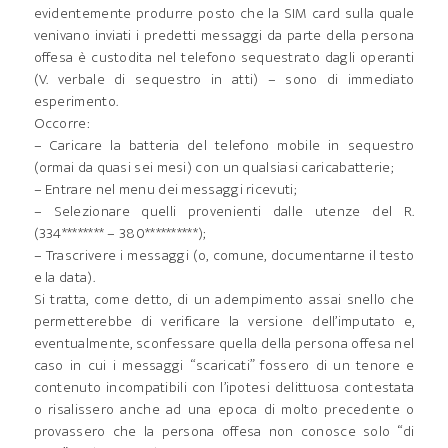
evidentemente produrre posto che la SIM card sulla quale
venivano inviati i predetti messaggi da parte della persona
offesa è custodita nel telefono sequestrato dagli operanti
(V. verbale di sequestro in atti) – sono di immediato
esperimento.
Occorre:
– Caricare la batteria del telefono mobile in sequestro
(ormai da quasi sei mesi) con un qualsiasi caricabatterie;
– Entrare nel menu dei messaggi ricevuti;
– Selezionare quelli provenienti dalle utenze del R.
(334******** – 380**********);
– Trascrivere i messaggi (o, comune, documentarne il testo
e la data).
Si tratta, come detto, di un adempimento assai snello che
permetterebbe di verificare la versione dell’imputato e,
eventualmente, sconfessare quella della persona offesa nel
caso in cui i messaggi “scaricati” fossero di un tenore e
contenuto incompatibili con l’ipotesi delittuosa contestata
o risalissero anche ad una epoca di molto precedente o
provassero che la persona offesa non conosce solo “di