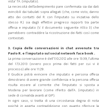
vista” l’A. (imputato).
La necessità dell’adempimento pare confermata sia dai dati
evincibili dai tabulati sopra allegati (che, come visto, danno
atto dei contatti del R. con l’imputato su iniziativa dello
stesso R.) sia dagli effettivi pregressi rapporti tra parte
offesa e imputato (V. il documento seguente All.to 3) che
parrebbero contraddire la ricostruzione dei fatti così come
contestati.
3. Copia delle conversazioni in chat avvenute tra
Paolo R. e l’imputato sul social network face book .
La prima conversazione è dell’1.10.2012 alle ore 13:39, l’ultima
del 17.3.2013 (ovvero poco prima dei fatti per cui vi è
processo) alle ore 11:29.
Il Giudice potrà evincere che imputato e persona offesa
dimostrano di avere grande confidenza e la persona offesa
risulta essere al corrente che l’imputato si sposta a
Modena per lavorare (come riferito dall’A. (imputato) in
sede di convalida avanti al GIP).
In ogni caso, si tratta di una circostanza degna di nota
poiché in aperta contraddizione con quanto riferisce la