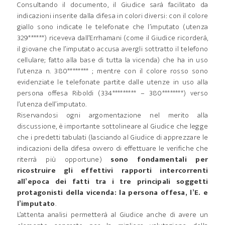
Consultando il documento, il Giudice sarà facilitato da
indicazioni inserite dalla difesa in colori diversi: con il colore
giallo sono indicate le telefonate che l’imputato (utenza
329******) riceveva dall’Errhamani (come il Giudice ricorderà,
il giovane che l’imputato accusa avergli sottratto il telefono
cellulare; fatto alla base di tutta la vicenda) che ha in uso
l’utenza n. 380******** ; mentre con il colore rosso sono
evidenziate le telefonate partite dalle utenze in uso alla
persona offesa Riboldi (334********* – 380********) verso
l’utenza dell’imputato.
Riservandosi ogni argomentazione nel merito alla
discussione, è importante sottolineare al Giudice che legge
che i predetti tabulati (lasciando al Giudice di apprezzare le
indicazioni della difesa ovvero di effettuare le verifiche che
riterrà più opportune)
sono fondamentali per
ricostruire gli effettivi rapporti intercorrenti
all’epoca dei fatti tra i tre principali soggetti
protagonisti della vicenda: la persona offesa, l’E. e
l’imputato
.
L’attenta analisi permetterà al Giudice anche di avere un