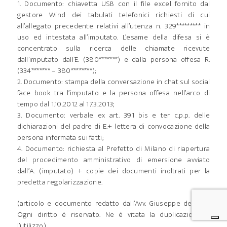
1. Documento: chiavetta USB con il file excel fornito dal
gestore Wind dei tabulati telefonici richiesti di cui
all’allegato precedente relativi all’utenza n. 329********* in
uso ed intestata all’imputato. L’esame della difesa si è
concentrato sulla ricerca delle chiamate ricevute
dall’imputato dall’E. (380*******) e dalla persona offesa R.
(334******* – 380********);
2. Documento: stampa della conversazione in chat sul social
face book tra l’imputato e la persona offesa nell’arco di
tempo dal 1.10.2012 al 17.3.2013;
3. Documento: verbale ex art. 391 bis e ter c.p.p. delle
dichiarazioni del padre di E.+ lettera di convocazione della
persona informata sui fatti;
4. Documento: richiesta al Prefetto di Milano di riapertura
del procedimento amministrativo di emersione avviato
dall’A. (imputato) + copie dei documenti inoltrati per la
predetta regolarizzazione.
(articolo e documento redatto dall’Avv. Giuseppe de Lalla.
Ogni diritto è riservato. Ne è vitata la duplicazione e
l’utilizzo).