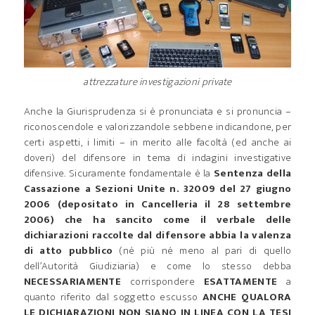
attrezzature investigazioni private
Anche la Giurisprudenza si è pronunciata e si pronuncia –
riconoscendole e valorizzandole sebbene indicandone, per
certi aspetti, i limiti – in merito alle facoltà (ed anche ai
doveri) del difensore in tema di indagini investigative
difensive. Sicuramente fondamentale è la
Sentenza della
Cassazione a Sezioni Unite n. 32009 del
27 giugno
2006 (depositato in Cancelleria il 28 settembre
2006) che ha sancito come il verbale delle
dichiarazioni raccolte dal difensore abbia la valenza
di atto pubblico
(né più né meno al pari di quello
dell’Autorità Giudiziaria) e come lo stesso debba
NECESSARIAMENTE
corrispondere
ESATTAMENTE
a
quanto riferito dal soggetto escusso
ANCHE QUALORA
LE DICHIARAZIONI NON SIANO IN LINEA CON LA TESI