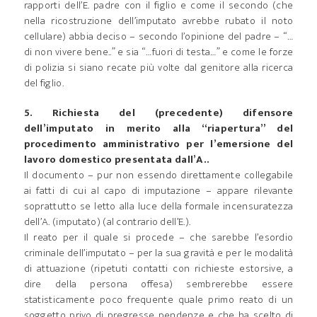
rapporti dell’E. padre con il figlio e come il secondo (che
nella ricostruzione dell’imputato avrebbe rubato il noto
cellulare) abbia deciso – secondo l’opinione del padre – “…
di non vivere bene..” e sia “…fuori di testa…” e come le forze
di polizia si siano recate più volte dal genitore alla ricerca
del figlio.
5. Richiesta del (precedente) difensore
dell’imputato in merito alla “riapertura” del
procedimento amministrativo per l’emersione del
lavoro domestico presentata dall’A..
Il documento – pur non essendo direttamente collegabile
ai fatti di cui al capo di imputazione – appare rilevante
soprattutto se letto alla luce della formale incensuratezza
dell’A. (imputato) (al contrario dell’E.).
Il reato per il quale si procede – che sarebbe l’esordio
criminale dell’imputato – per la sua gravità e per le modalità
di attuazione (ripetuti contatti con richieste estorsive, a
dire della persona offesa) sembrerebbe essere
statisticamente poco frequente quale primo reato di un
soggetto privo di pregresse pendenze e che ha scelto di