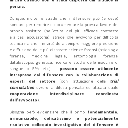
anche quando non è stata disposta dal Giudice la
perizia.
Dunque, molte le strade che il difensore può (e deve)
sondare per reperire e documentare la prova a favore del
proprio assistito (nell’ottica del più efficace contrasto
alla tesi accusatoria); strade che evolvono per difficoltà
tecnica ma che – in virtù della sempre maggiore precisione
e diffusione delle più disparate scienze forensi (psicologia
forense, medicina legale, entomologia forense,
dattiloscopia, genetica, ricerca e studio delle macchie di
sangue o BPA etc.) –
possono essere utilmente
intraprese dal difensore con la collaborazione di
esperti del settore
(con l’attuazione della
trial
consultation
ovvero la difesa pensata ed attuata quale
cooperazione interdisciplinare coordinata
dall’avvocato
).
Bisogna però evidenziare che il primo
fondamentale,
irrinunciabile, delicatissimo e potenzialmente
risolutivo colloquio investigativo del difensore è