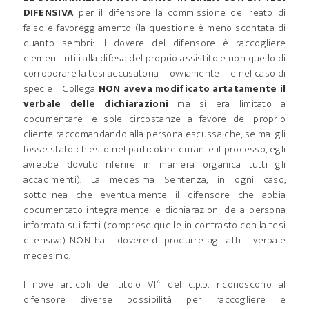
DIFENSIVA
per il difensore la commissione del reato di
falso e favoreggiamento (la questione è meno scontata di
quanto sembri: il dovere del difensore è raccogliere
elementi utili alla difesa del proprio assistito e non quello di
corroborare la tesi accusatoria – ovviamente – e nel caso di
specie il Collega
NON aveva modificato artatamente il
verbale delle dichiarazioni
ma si era limitato a
documentare le sole circostanze a favore del proprio
cliente raccomandando alla persona escussa che, se mai gli
fosse stato chiesto nel particolare durante il processo, egli
avrebbe dovuto riferire in maniera organica tutti gli
accadimenti). La medesima Sentenza, in ogni caso,
sottolinea che eventualmente il difensore che abbia
documentato integralmente le dichiarazioni della persona
informata sui fatti (comprese quelle in contrasto con la tesi
difensiva) NON ha il dovere di produrre agli atti il verbale
medesimo.
I nove articoli del titolo VI^ del c.p.p. riconoscono al
difensore diverse possibilità per raccogliere e