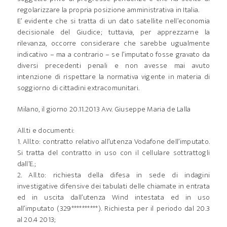
regolarizzare la propria posizione amministrativa in Italia.
E’ evidente che si tratta di un dato satellite nell’economia
decisionale del Giudice; tuttavia, per apprezzarne la
rilevanza, occorre considerare che sarebbe ugualmente
indicativo – ma a contrario – se l’imputato fosse gravato da
diversi precedenti penali e non avesse mai avuto
intenzione di rispettare la normativa vigente in materia di
soggiorno di cittadini extracomunitari.
Milano, il giorno 20.11.2013 Avv. Giuseppe Maria de Lalla
All.ti e documenti:
1. All.to: contratto relativo all’utenza Vodafone dell’imputato.
Si tratta del contratto in uso con il cellulare sottrattogli
dall’E.;
2. All.to: richiesta della difesa in sede di indagini
investigative difensive dei tabulati delle chiamate in entrata
ed in uscita dall’utenza Wind intestata ed in uso
all’imputato (329**********). Richiesta per il periodo dal 20.3
al 20.4 2013;