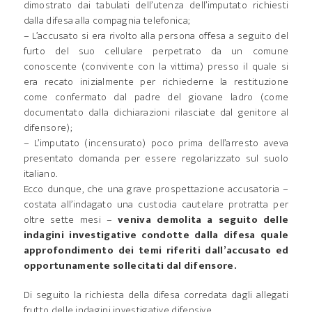
dimostrato dai tabulati dell’utenza dell’imputato richiesti
dalla difesa alla compagnia telefonica;
– L’accusato si era rivolto alla persona offesa a seguito del
furto del suo cellulare perpetrato da un comune
conoscente (convivente con la vittima) presso il quale si
era recato inizialmente per richiederne la restituzione
come confermato dal padre del giovane ladro (come
documentato dalla dichiarazioni rilasciate dal genitore al
difensore);
– L’imputato (incensurato) poco prima dell’arresto aveva
presentato domanda per essere regolarizzato sul suolo
italiano.
Ecco dunque, che una grave prospettazione accusatoria –
costata all’indagato una custodia cautelare protratta per
oltre sette mesi –
veniva demolita a seguito delle
indagini investigative condotte dalla difesa quale
approfondimento dei temi riferiti dall’accusato ed
opportunamente sollecitati dal difensore.
Di seguito la richiesta della difesa corredata dagli allegati
frutto delle indagini investigative difensive.