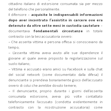
cittadino italiano di estorsione consumata sia per mezzo
del telefono che personalmente.
Il difensore –
acquisite le indispensabili informazioni
dopo aver incontrato l’assistito in carcere ove era
detenuto da oltre sette mesi in custodia cautelare
–
documentava
fondamentali circostanze
in totale
contrasto con la tesi accusatoria ovvero:
– Che asserita vittima e persona offesa si conoscevano da
tempo;
– L’asserita vittima aveva avuto alle sue dipendenze il
giovane al quale aveva proposto la regolarizzazione sul
suolo italiano;
– Vittima e accusato erano amici su Facebook e sulla chat
del social network (come documentato dalla difesa) il
denunciante si prendeva bonariamente gioco dell’accusato
ovvero di colui che avrebbe dovuto temere;
– Il denunciante, proprio durante i giorni dell’asserita
consumata estorsione, aveva più volte contattato
telefonicamente l’accusato (condotta evidentemente in
contrasto con la ricostruzione accusatoria) come