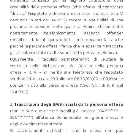
elemento concreto per la migliore valutazione della
credibilità della persona offesa (che riferiva di conoscere
“di vista” l’imputato e di averlo incontrato una sola vola. V.
denuncia in atti del 3.4.2013) ovvero la plausibilità di una
presunta estorsione nella quale la vittima chiamerebbe
ripetutamente telefonicamente l’asserito offender
(peraltro, i tabulati qui prodotti sono fondamentali anche
perché la persona offesa riferiva che le asserite minacciate
gli sarebbero state rivolte soprattutto per via telefonica).
Ugualmente, i tabulati permetteranno di valutare la
veridicità delle dichiarazioni del fratello della persona
offesa – R. R. – in merito alle telefonate che l’imputato
avrebbe fatto in data 29.3 alle ore 08,30/09,00 e 09,10 sulle
utenze in uso alla persona offesa (Vedi. S.I.T. di R. R. del
10.4.2013)
2.
Trascrizioni degli SMS inviati dalla persona offesa
(con le sue due utenze mobili già indicate 334********* –
380*********) all’utenza dell’imputato nei giorni a cavallo
degli avvenimenti contestati.
Gli accertamenti richiesti – che la difesa non può