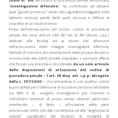
titolo VI^ bis
del codice di procedura penale derubricato
“
investigazioni difensive
”, ha contribuito ad attuare
quel “giusto processo” voluto dal Legislatore poggiato sulla
(almeno teorica) parità delle parti (accusa e difesa) al
cospetto di un Giudice terzo.
Prima dell’introduzione nel nostro codice di procedura
penale dei nove articoli (dal 391 bis al 391 decies c.p.p.)
dedicati alle facoltà ed ai doveri del difensore
nell’esecuzione delle indagini investigative difensive,
l’attività di ricerca e documentazione della prova a discarico
riconosciuta alla parte privata (imputato o persona offesa
che fosse) era prevista e disciplinata
da un solo articolo
delle disposizioni di attuazione del codice di
procedura penale – l’art. 38 disp. att. c.p.p. abrogato
dalla L. 397/2000
– che prevedeva in soli quattro commi
la possibilità per il difensore di escutere persone informate
sui fatti e di…
svolgere investigazioni per ricercare e
individuare elementi di prova
….senza ulteriori particolari
rimettendo – di fatto – all’iniziativa delle parti
processuali (oltre che alla correttezza ed alla “larghezza di
vedute” soprattutto del Giudice) le modalità di