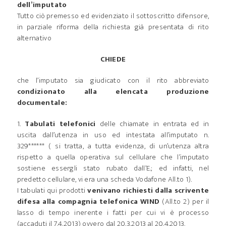
dell’imputato
Tutto ciò premesso ed evidenziato il sottoscritto difensore,
in parziale riforma della richiesta già presentata di rito
alternativo
CHIEDE
che l’imputato sia giudicato con il rito abbreviato
condizionato alla elencata produzione
documentale:
1.
Tabulati telefonici
delle chiamate in entrata ed in
uscita dall’utenza in uso ed intestata all’imputato n.
329****** ( si tratta, a tutta evidenza, di un’utenza altra
rispetto a quella operativa sul cellulare che l’imputato
sostiene essergli stato rubato dall’E.; ed infatti, nel
predetto cellulare, vi era una scheda Vodafone All.to 1).
I tabulati qui prodotti
venivano richiesti dalla scrivente
difesa alla compagnia telefonica WIND
(All.to 2) per il
lasso di tempo inerente i fatti per cui vi è processo
(accaduti il 7.4.2013) ovvero dal 20.3.2013 al 20.4.2013.