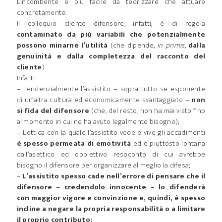
L’incombente è più facile da teorizzare che attuare
concretamente.
Il colloquio cliente difensore, infatti, è di regola
contaminato da più variabili che potenzialmente
possono minarne l’utilità
(che dipende,
in primis
,
dalla
genuinità e dalla completezza del racconto del
cliente
).
Infatti:
– Tendenzialmente l’assistito – soprattutto se esponente
di un’altra cultura ed economicamente svantaggiato –
non
si fida del difensore
(che, del resto, non ha mai visto fino
al momento in cui ne ha avuto legalmente bisogno);
– L’ottica con la quale l’assistito vede e vive gli accadimenti
è spesso permeata di emotività
ed è piuttosto lontana
dall’asettico ed obbiettivo resoconto di cui avrebbe
bisogno il difensore per organizzare al meglio la difesa;
–
L’assistito spesso cade nell’errore di pensare che il
difensore – credendolo innocente – lo difenderà
con maggior vigore e convinzione e, quindi, è spesso
incline a negare la propria responsabilità o a limitare
il proprio contributo;