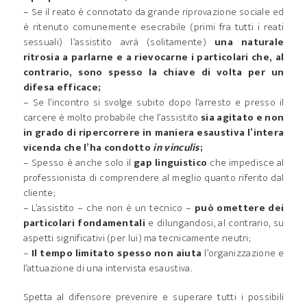
– Se il reato è connotato da grande riprovazione sociale ed
è ritenuto comunemente esecrabile (primi fra tutti i reati
sessuali) l’assistito avrà (solitamente)
una naturale
ritrosia a parlarne e a rievocarne i particolari che, al
contrario, sono spesso la chiave di volta per un
difesa efficace;
– Se l’incontro si svolge subito dopo l’arresto e presso il
carcere è molto probabile che l’assistito
sia agitato e non
in grado di ripercorrere in maniera esaustiva l’intera
vicenda che l’ha condotto
in vinculis
;
– Spesso è anche solo il
gap linguistico
che impedisce al
professionista di comprendere al meglio quanto riferito dal
cliente;
– L’assistito – che non è un tecnico –
può omettere dei
particolari fondamentali
e dilungandosi, al contrario, su
aspetti significativi (per lui) ma tecnicamente neutri;
–
Il tempo limitato spesso non aiuta
l’organizzazione e
l’attuazione di una intervista esaustiva.
Spetta al difensore prevenire e superare tutti i possibili