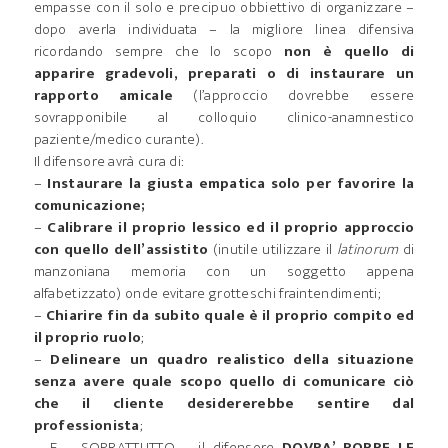
empasse con il solo e precipuo obbiettivo di organizzare –
dopo averla individuata – la migliore linea difensiva
ricordando sempre che lo scopo
non è quello di
apparire gradevoli, preparati o di instaurare un
rapporto amicale
(l’approccio dovrebbe essere
sovrapponibile al colloquio clinico-anamnestico
paziente/medico curante).
Il difensore avrà cura di:
–
Instaurare la giusta empatica solo per favorire la
comunicazione;
–
Calibrare il proprio lessico ed il proprio approccio
con quello dell’assistito
(inutile utilizzare il
latinorum
di
manzoniana memoria con un soggetto appena
alfabetizzato) onde evitare grotteschi fraintendimenti;
–
Chiarire fin da subito quale è il proprio compito ed
il proprio ruolo
;
–
Delineare un quadro realistico della situazione
senza avere quale scopo quello di comunicare ciò
che il cliente desidererebbe sentire dal
professionista
;
– E – SOPRATTUTTO – il difensore
DOVRA’ PORRE LE