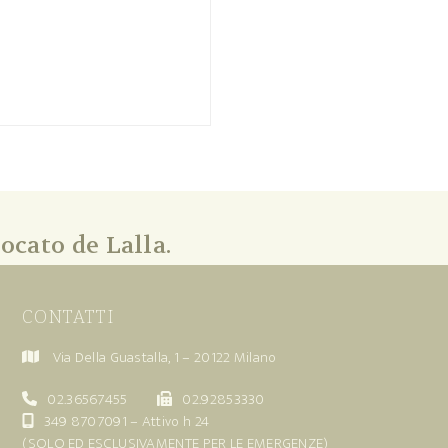
ocato de Lalla.
CONTATTI
Via Della Guastalla, 1 – 20122 Milano
02.36567455
02.92853330
349 8707091
– Attivo h 24
(SOLO ED ESCLUSIVAMENTE PER LE EMERGENZE)