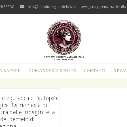
2853330
info@studiolegaledelalla.it
avvgiuseppemariadelall
A SAPERE
DOMANDE&RISPOSTE
CONTATTI
NEWS
e equivoca e l’autopsia
gica. La richiesta di
ura delle indagini e la
del decreto di
azione.