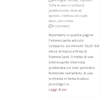
Rassegna stampa.
,
Topnews.
Tutte le news in ordine di
pubblicazione.
,
Varie ed
opinioni.
,
Violenza sessuale,
abusi, sex crimes.
0 Commenti
Riportiamo in queste pagine
l'interessante articolo
comparso sul mensile "ELLE" del
mese di marzo a firma di
Fiamma Sanò. Si tratta di una
interessante intervista
pubblicata sul noto periodico
femminile nell'ambito di una
inchiesta in tema di abusi
psicologici e…
Leggi di più