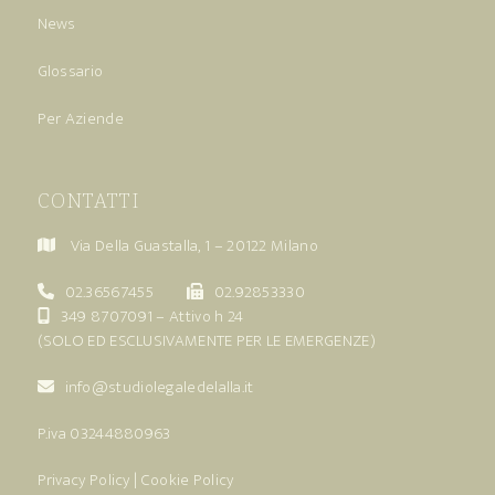
News
Glossario
Per Aziende
CONTATTI
Via Della Guastalla, 1 – 20122 Milano
02.36567455
02.92853330
349 8707091
– Attivo h 24
(SOLO ED ESCLUSIVAMENTE PER LE EMERGENZE)
info@studiolegaledelalla.it
P.iva 03244880963
Privacy Policy
|
Cookie Policy