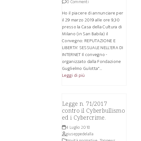
0 Commenti
Ho il piacere di annunciare per
il 29 marzo 2019 alle ore 9,30
presso la Casa della Cultura di
Milano (in San Babila) il
Convegno: REPUTAZIONE E
LIBERTA' SESSUALE NELL'ERA DI
INTERNET Il convegno -
organizzato dalla Fondazione
Guglielmo Gulotta"…
Leggi di più
Legge n. 71/2017
contro il Cyberbullismo
ed i Cybercrime.
4 Luglio 2018
giuseppedelalla
Novità normative.
,
Topnews.