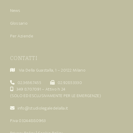
News
Glossario
Per Aziende
CONTATTI
Via Della Guastalla, 1 – 20122 Milano
02.36567455
02.92853330
349 8707091
– Attivo h 24
(SOLO ED ESCLUSIVAMENTE PER LE EMERGENZE)
info@studiolegaledelalla.it
P.iva 03244880963