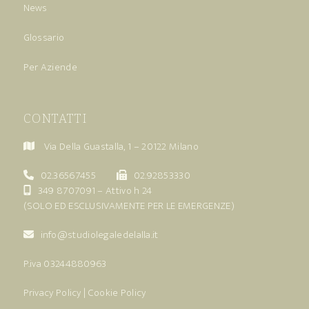
News
Glossario
Per Aziende
CONTATTI
Via Della Guastalla, 1 – 20122 Milano
02.36567455
02.92853330
349 8707091
– Attivo h 24
(SOLO ED ESCLUSIVAMENTE PER LE EMERGENZE)
info@studiolegaledelalla.it
P.iva 03244880963
Privacy Policy
|
Cookie Policy