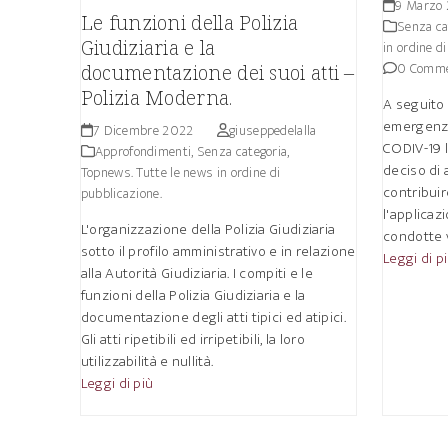
9 Marzo
Le funzioni della Polizia
Senza ca
Giudiziaria e la
in ordine d
0 Comme
documentazione dei suoi atti –
Polizia Moderna.
A seguito 
emergenza 
7 Dicembre 2022
giuseppedelalla
CODIV-19 l
Approfondimenti
,
Senza categoria
,
deciso di 
Topnews. Tutte le news in ordine di
contribuir
pubblicazione.
l'applicaz
L'organizzazione della Polizia Giudiziaria
condotte v
sotto il profilo amministrativo e in relazione
Leggi di p
alla Autorità Giudiziaria. I compiti e le
funzioni della Polizia Giudiziaria e la
documentazione degli atti tipici ed atipici.
Gli atti ripetibili ed irripetibili, la loro
utilizzabilità e nullità.
Leggi di più