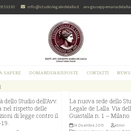
2853330
info@studiolegaledelalla.it
avvgiuseppemariadelall
A SAPERE
DOMANDE&RISPOSTE
CONTATTI
NEWS
a
tà dello Studio dell’Avv.
La nuova sede dello St
a nel rispetto delle
Legale de Lalla. Via del
ioni di legge contro il
Guastalla n. 1 – Milano.
19.
24 Dicembre 2015
admin