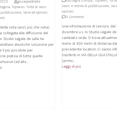
Rassegna stampa.
,
Topnews. Tutte
 2020
giuseppedelalla
news in ordine di pubblicazione.
,
Vari
tegoria
,
Topnews. Tutte le news
opinioni.
i pubblicazione.
,
Varie ed opinioni.
0 Commenti
nti
Una informazione di servizio: dal 
della nota (anzi: più che nota)
dicembre u.s. lo Studio Legale de 
collegata alla diffusione del
cambiato sede. Si trova attualme
o Studio Legale de Lalla ha
meno di 300 metri di distanza dal
adottare drastiche soluzione per
precedente location. Ci siamo inf
e il più possibile per
trasferiti in VIA DELLA GUASTALLA
ione pratica di tutte quelle
(primo…
irtuose (ed allo…
Leggi di più
iù