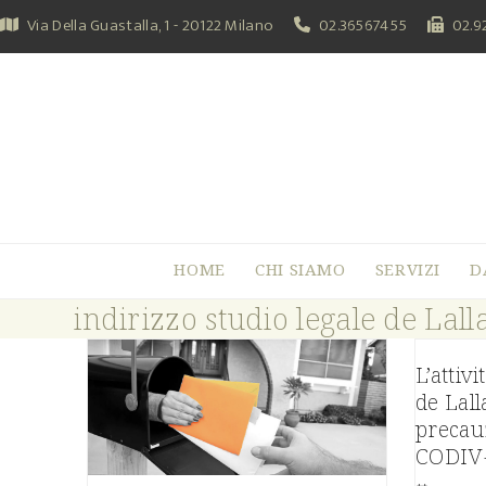
Skip
Via Della Guastalla, 1 - 20122 Milano
02.36567455
02.9
to
content
HOME
CHI SIAMO
SERVIZI
D
indirizzo studio legale de Lall
L’attivi
de Lall
precauz
CODIV-