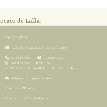
ocato de Lalla.
CONTATTI
Via Della Guastalla, 1 – 20122 Milano
02.36567455
02.92853330
349 8707091
– Attivo h 24
(SOLO ED ESCLUSIVAMENTE PER LE EMERGENZE)
info@studiolegaledelalla.it
P.iva 03244880963
Privacy Policy
|
Cookie Policy