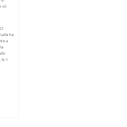
 le
e ed
22
Lalla ha
nte a
la
atti
 N. 1