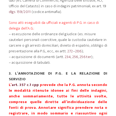
dati (es. Camera di Commercio, Agenzia delle Entrate, ACI,
Ufficio del Catasto) in caso di indagini patrimoniali, ex art. 19
dlgs 159/2011
(codice antimafia).
Sono atti eseguibili da ufficiali e agenti di P.G. in caso di
delega dell’A.G.:
– esecuzione delle ordinanze del giudice (es. misure
cautelari personali coercitive, quale la custodia cautelare in
carcere o gli arresti domiciliari, divieto di espatrio, obbligo di
presentazione alla P.G., ecc., ex artt.
272
–
286
);
– acquisizione di documenti (artt.
234
,
256
,
256 ter
);
– acquisizione di tabulati.
3. L’ANNOTAZIONE DI P.G. E LA RELAZIONE DI
SERVIZIO
L’
art. 357 c.1 cpp
prevede che la P.G. annota secondo
le modalità ritenute idonee ai fini delle indagini,
anche sommariamente, tutte le attività svolte,
comprese quelle dirette all’individuazione delle
fonti di prova. Annotare significa prendere nota o
registrare, in modo sommario e riassuntivo ogni