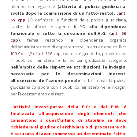
ulteriori conseguenze
(attività di polizia giudiziaria,
svolta dopo la commissione di un fatto-reato).
L’
art.
55 cpp
(1) definisce le funzioni della polizia giudiziaria,
svolte da ufficiali e agenti di P.G.
alla dipendenza
funzionale e sotto la direzione dell’A.G. (
art. 56
cpp
)
, ferma restando la dipendenza organica
dell’amministrazione di appartenenza, in attuazione dell’
art.
109 Cost (2)
. L’
art. 326 cpp
, come si è già detto, prevede che
il pubblico ministero e la polizia giudiziaria svolgano,
nell’ambito delle rispettive attribuzioni, le indagini
necessarie per le determinazioni inerenti
all’esercizio dell’azione penale
. In tal senso, la polizia
giudiziaria collabora con il pubblico ministero nelle indagini
per l’accertamento dei reati.
L’attività investigativa della P.G: e del P.M. è
finalizzata all’acquisizione degli elementi che
consentono a quest’ultimo di stabilire se deve
richiedere al giudice di archiviare o di processare chi
è accusato di aver commesso un determinato fatto-