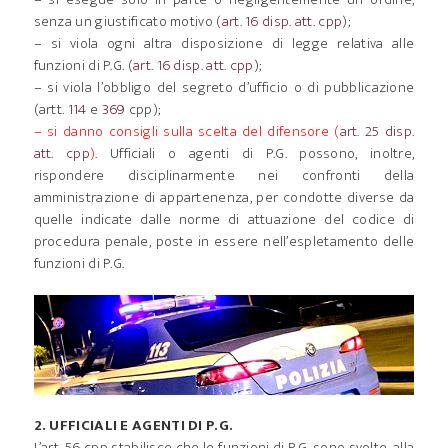
senza un giustificato motivo (
art. 16 disp. att. cpp
);
– si viola ogni altra disposizione di legge relativa alle
funzioni di P.G. (
art. 16 disp. att. cpp
);
– si viola l’obbligo del segreto d’ufficio o di pubblicazione
(artt.
114
e
369
cpp);
– si danno consigli sulla scelta del difensore (
art. 25 disp.
att. cpp
).
Ufficiali o agenti di P.G. possono, inoltre,
rispondere disciplinarmente nei confronti della
amministrazione di appartenenza, per condotte diverse da
quelle indicate dalle norme di attuazione del codice di
procedura penale, poste in essere nell’espletamento delle
funzioni di P.G.
2. UFFICIALI E AGENTI DI P.G.
L’art. 56 cpp stabilisce che le funzioni di P.G. sono svolte, alla