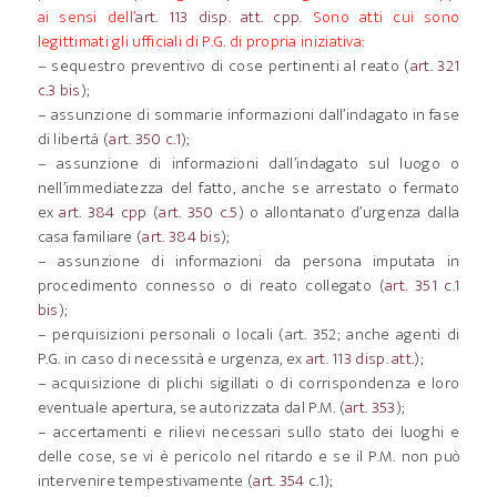
ai sensi dell’
art. 113 disp. att. cpp
. Sono atti cui sono
legittimati gli ufficiali di P.G. di propria iniziativa:
– sequestro preventivo di cose pertinenti al reato (
art. 321
c.3 bis
);
– assunzione di sommarie informazioni dall’indagato in fase
di libertà (
art. 350 c.1
);
– assunzione di informazioni dall’indagato sul luogo o
nell’immediatezza del fatto, anche se arrestato o fermato
ex
art. 384 cpp
(
art. 350 c.5
) o allontanato d’urgenza dalla
casa familiare (
art. 384 bis
);
– assunzione di informazioni da persona imputata in
procedimento connesso o di reato collegato (
art. 351 c.1
bis
);
– perquisizioni personali o locali (art. 352; anche agenti di
P.G. in caso di necessità e urgenza, ex
art. 113 disp. att.
);
– acquisizione di plichi sigillati o di corrispondenza e loro
eventuale apertura, se autorizzata dal P.M. (
art. 353
);
– accertamenti e rilievi necessari sullo stato dei luoghi e
delle cose, se vi è pericolo nel ritardo e se il P.M. non può
intervenire tempestivamente (
art. 354
c.1);