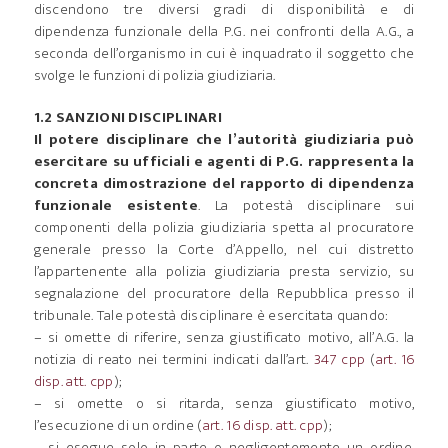
discendono tre diversi gradi di disponibilità e di
dipendenza funzionale della P.G. nei confronti della A.G., a
seconda dell’organismo in cui è inquadrato il soggetto che
svolge le funzioni di polizia giudiziaria.
1.2 SANZIONI DISCIPLINARI
Il potere disciplinare che l’autorità giudiziaria può
esercitare su ufficiali e agenti di P.G. rappresenta la
concreta dimostrazione del rapporto di dipendenza
funzionale esistente
. La potestà disciplinare sui
componenti della polizia giudiziaria spetta al procuratore
generale presso la Corte d’Appello, nel cui distretto
l’appartenente alla polizia giudiziaria presta servizio, su
segnalazione del procuratore della Repubblica presso il
tribunale. Tale potestà disciplinare è esercitata quando:
– si omette di riferire, senza giustificato motivo, all’A.G. la
notizia di reato nei termini indicati dall’art.
347 cpp
(
art. 16
disp. att. cpp
);
– si omette o si ritarda, senza giustificato motivo,
l’esecuzione di un ordine (
art. 16 disp. att. cpp
);
– si esegue solo in parte o negligentemente un ordine,