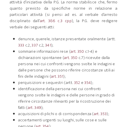
attività d’iniziativa della P.G. La norma stabilisce che, fermo
quanto previsto da specifiche norme in relazione a
particolari attività (si pensi ad es. al verbale d’arresto
disciplinato dall’
art. 386 c.3 cpp
), la P.G. deve redigere
verbale dei seguenti atti:
denunce, querele, istanze presentate oralmente (artt.
333
c.2,
337
c.2,
341
);
sommarie informazioni rese (
art. 350
c.1-4) e
dichiarazioni spontanee (
art. 350
c.7) ricevute dalla
persona nei cui confronti vengono svolte le indagini e
dalle persone che possono riferire circostanze utili ai
fini delle indagini (
art. 351
);
perquisizioni e sequestri (artt.
352
e
354
);
identificazione della persona nei cui confronti
vengono svolte le indagini e delle persone in grado di
riferire circostanze rilevanti per la ricostruzione dei
fatti (
art. 349
);
acquisizioni di plichi o di corrispondenza (
art. 353
);
accertamenti urgenti su luoghi, sulle cose e sulle
persone (
art. 354
);