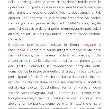
della polizia giudiziaria deve rispecchiare fedelmente le
operazioni compiute e deve essere redatta con la massima
attenzione e precisione dagli ufficiali o dagli agenti di P.G.
operanti, nel rispetto delle formalità prescritte dal codice
(regole generali previste dagli artt.
134
–
142
cpp; regole
specifiche previste dalle singole norme riguardo particolari
attività, es.
art. 386 c.3 cpp
indica il contenuto del verbale
d’arresto).
Il verbale può essere redatto in forma integrale o
riassuntiva
. Il verbale in forma integrale rappresenta nella
sua interezza, in maniera fedele e precisa, nulla
tralasciando, tutta l’attività svolta, parola per parola, gesto
per gesto. Comporta la riproduzione completa delle
domande, delle risposte e delle dichiarazioni rese da tutti i
partecipanti all’attività. Il verbale in forma riassuntiva, invece,
implica una riproduzione fedele ma sommaria e sintetica
dell’attività svolta. Quest’ultima forma di verbale deve
essere accompagnata dalla contestuale riproduzione
fonografica (registrazione), tranne nel caso in cui gli atti
abbiano un contenuto semplice o di limitata rilevanza o
siano momentaneamente indisponibili gli strumenti di