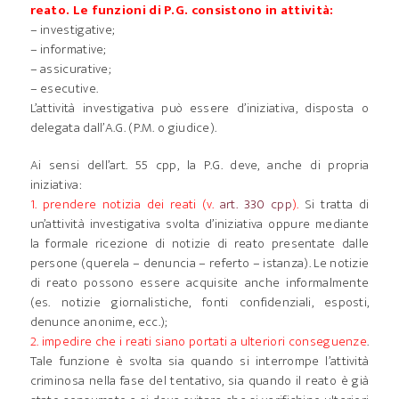
reato. Le funzioni di P.G. consistono in attività:
– investigative;
– informative;
– assicurative;
– esecutive.
L’attività investigativa può essere d’iniziativa, disposta o
delegata dall’A.G. (P.M. o giudice).
Ai sensi dell’art. 55 cpp, la P.G. deve, anche di propria
iniziativa:
1. prendere notizia dei reati (v.
art. 330 cpp
).
Si tratta di
un’attività investigativa svolta d’iniziativa oppure mediante
la formale ricezione di notizie di reato presentate dalle
persone (querela – denuncia – referto – istanza). Le notizie
di reato possono essere acquisite anche informalmente
(es. notizie giornalistiche, fonti confidenziali, esposti,
denunce anonime, ecc.);
2. impedire che i reati siano portati a ulteriori conseguenze
.
Tale funzione è svolta sia quando si interrompe l’attività
criminosa nella fase del tentativo, sia quando il reato è già