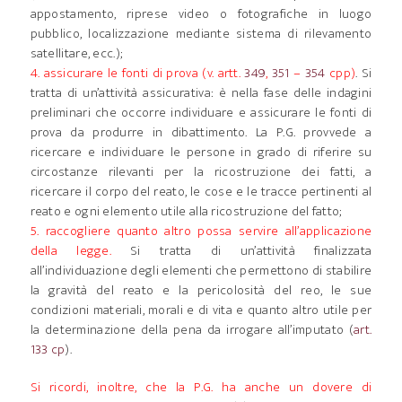
appostamento, riprese video o fotografiche in luogo
pubblico, localizzazione mediante sistema di rilevamento
satellitare, ecc.);
4. assicurare le fonti di prova (v. artt.
349
,
351
–
354
cpp)
. Si
tratta di un’attività assicurativa: è nella fase delle indagini
preliminari che occorre individuare e assicurare le fonti di
prova da produrre in dibattimento. La P.G. provvede a
ricercare e individuare le persone in grado di riferire su
circostanze rilevanti per la ricostruzione dei fatti, a
ricercare il corpo del reato, le cose e le tracce pertinenti al
reato e ogni elemento utile alla ricostruzione del fatto;
5. raccogliere quanto altro possa servire all’applicazione
della legge.
Si tratta di un’attività finalizzata
all’individuazione degli elementi che permettono di stabilire
la gravità del reato e la pericolosità del reo, le sue
condizioni materiali, morali e di vita e quanto altro utile per
la determinazione della pena da irrogare all’imputato (
art.
133 cp
).
Si ricordi, inoltre, che la P.G. ha anche un dovere di