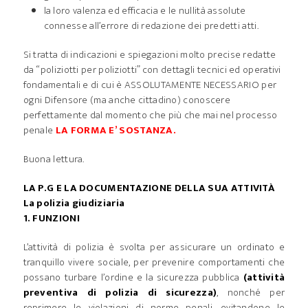
la loro valenza ed efficacia e le nullità assolute
connesse all’errore di redazione dei predetti atti.
Si tratta di indicazioni e spiegazioni molto precise redatte
da “poliziotti per poliziotti” con dettagli tecnici ed operativi
fondamentali e di cui è ASSOLUTAMENTE NECESSARIO per
ogni Difensore (ma anche cittadino) conoscere
perfettamente dal momento che più che mai nel processo
penale
LA FORMA E’ SOSTANZA.
Buona lettura.
LA P.G E LA DOCUMENTAZIONE DELLA SUA ATTIVITÀ
La polizia giudiziaria
1. FUNZIONI
L’attività di polizia è svolta per assicurare un ordinato e
tranquillo vivere sociale, per prevenire comportamenti che
possano turbare l’ordine e la sicurezza pubblica
(attività
preventiva di polizia di sicurezza)
, nonché per
reprimere le violazioni di norme penali, evitandone le