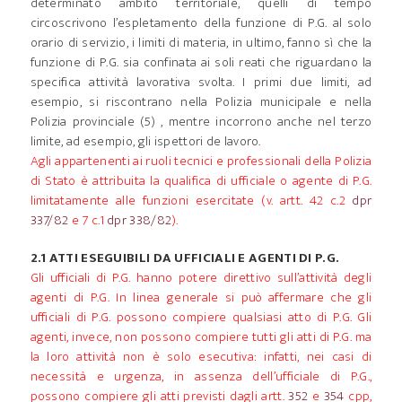
determinato ambito territoriale, quelli di tempo
circoscrivono l’espletamento della funzione di P.G. al solo
orario di servizio, i limiti di materia, in ultimo, fanno sì che la
funzione di P.G. sia confinata ai soli reati che riguardano la
specifica attività lavorativa svolta. I primi due limiti, ad
esempio, si riscontrano nella Polizia municipale e nella
Polizia provinciale (5) , mentre incorrono anche nel terzo
limite, ad esempio, gli ispettori de lavoro.
Agli appartenenti ai ruoli tecnici e professionali della Polizia
di Stato è attribuita la qualifica di ufficiale o agente di P.G.
limitatamente alle funzioni esercitate (v. artt. 42 c.2
dpr
337/82
e 7 c.1
dpr 338/82
).
2.1 ATTI ESEGUIBILI DA UFFICIALI E AGENTI DI P.G.
Gli ufficiali di P.G. hanno potere direttivo sull’attività degli
agenti di P.G. In linea generale si può affermare che gli
ufficiali di P.G. possono compiere qualsiasi atto di P.G. Gli
agenti, invece, non possono compiere tutti gli atti di P.G. ma
la loro attività non è solo esecutiva: infatti, nei casi di
necessità e urgenza, in assenza dell’ufficiale di P.G.,
possono compiere gli atti previsti dagli artt.
352
e
354
cpp,