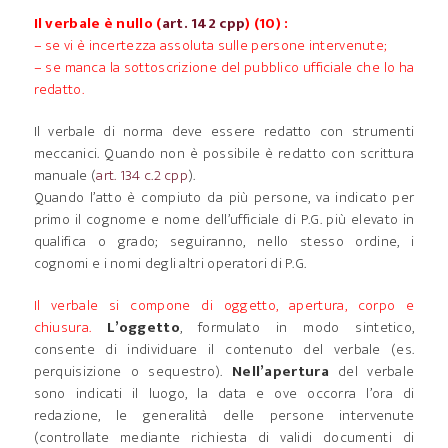
Il verbale è nullo (
art. 142 cpp
) (10) :
– se vi è incertezza assoluta sulle persone intervenute;
– se manca la sottoscrizione del pubblico ufficiale che lo ha
redatto.
Il verbale di norma deve essere redatto con strumenti
meccanici. Quando non è possibile è redatto con scrittura
manuale (
art. 134 c.2 cpp
).
Quando l’atto è compiuto da più persone, va indicato per
primo il cognome e nome dell’ufficiale di P.G. più elevato in
qualifica o grado; seguiranno, nello stesso ordine, i
cognomi e i nomi degli altri operatori di P.G.
Il verbale si compone di oggetto, apertura, corpo e
chiusura.
L’oggetto
, formulato in modo sintetico,
consente di individuare il contenuto del verbale (es.
perquisizione o sequestro).
Nell’apertura
del verbale
sono indicati il luogo, la data e ove occorra l’ora di
redazione, le generalità delle persone intervenute
(controllate mediante richiesta di validi documenti di