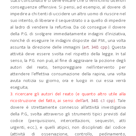
stato consumato e si deve evitare che si verifichino ulteriori
conseguenze offensive. Si pensi, ad esempio, al dovere di
impedire a chi tenti di uccidere un altro uomo di riuscire nel
suo intento, di liberare il sequestrato o a quello di impedire
al ladro di vendere la refurtiva. Da ciò consegue il dovere
della P.G. di svolgere immediatamente indagini d’iniziativa,
nonché di eseguire le indagini disposte dal P.M., una volta
assunta la direzione delle immagini (
art. 348 cpp
). Questa
attività deve essere svolta nel rispetto della legge. In tal
senso, la P.G. non può, al fine di aggravare la pozione degli
autori del reato, temporeggiare nell’intervento per
attendere l’effettiva consumazione della rapina, una volta
avuta notizia su giorno, ora e luogo in cui essa verrà
eseguita;
3. ricercare gli autori del reato (e quanto altro utile alla
ricostruzione del fatto, ai sensi dell’
art. 348 c.1 cpp
).
Tale
dovere è strettamente connesso all’attività investigativa
della P.G., svolta attraverso gli strumenti tipici previsti dal
codice (perquisizioni, intercettazioni, sequestri, atti
urgenti, ecc.), e quelli atipici, non disciplinati dal codice
(attività di osservazione, controllo, pedinamento,