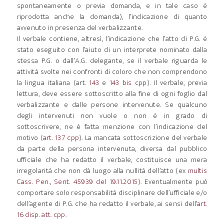
spontaneamente o previa domanda, e in tale caso è
riprodotta anche la domanda), l’indicazione di quanto
avvenuto in presenza del verbalizzante.
Il verbale contiene, altresì, l’indicazione che l’atto di P.G. è
stato eseguito con l’aiuto di un interprete nominato dalla
stessa P.G. o dall’A.G. delegante, se il verbale riguarda le
attività svolte nei confronti di coloro che non comprendono
la lingua italiana (art.
143
e
143 bis
cpp). Il verbale, previa
lettura, deve essere sottoscritto alla fine di ogni foglio dal
verbalizzante e dalle persone intervenute. Se qualcuno
degli intervenuti non vuole o non è in grado di
sottoscrivere, ne è fatta menzione con l’indicazione del
motivo (
art. 137 cpp
). La mancata sottoscrizione del verbale
da parte della persona intervenuta, diversa dal pubblico
ufficiale che ha redatto il verbale, costituisce una mera
irregolarità che non dà luogo alla nullità dell’atto (ex
multis
Cass. Pen., Sent. 45939 del 19.11.2015
). Eventualmente può
comportare solo responsabilità disciplinare dell’ufficiale e/o
dell’agente di P.G. che ha redatto il verbale, ai sensi dell’
art.
16 disp. att. cpp
.