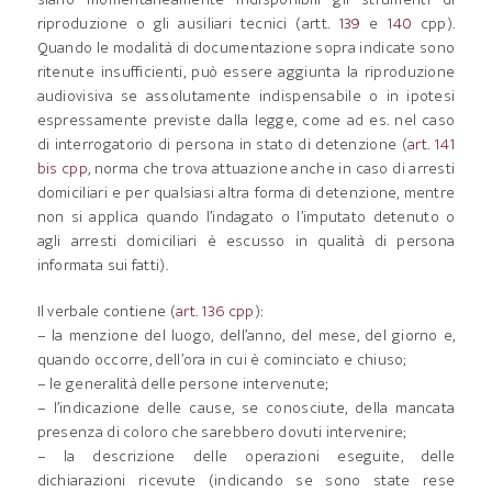
riproduzione o gli ausiliari tecnici (artt.
139
e
140
cpp).
Quando le modalità di documentazione sopra indicate sono
ritenute insufficienti, può essere aggiunta la riproduzione
audiovisiva se assolutamente indispensabile o in ipotesi
espressamente previste dalla legge, come ad es. nel caso
di interrogatorio di persona in stato di detenzione (
art. 141
bis cpp
, norma che trova attuazione anche in caso di arresti
domiciliari e per qualsiasi altra forma di detenzione, mentre
non si applica quando l’indagato o l’imputato detenuto o
agli arresti domiciliari è escusso in qualità di persona
informata sui fatti).
Il verbale contiene (
art. 136 cpp
):
– la menzione del luogo, dell’anno, del mese, del giorno e,
quando occorre, dell’ora in cui è cominciato e chiuso;
– le generalità delle persone intervenute;
– l’indicazione delle cause, se conosciute, della mancata
presenza di coloro che sarebbero dovuti intervenire;
– la descrizione delle operazioni eseguite, delle
dichiarazioni ricevute (indicando se sono state rese