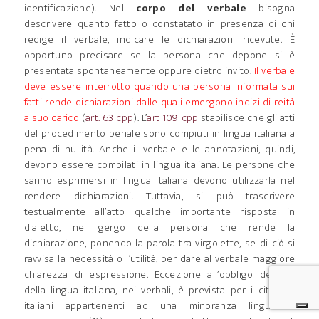
identificazione). Nel
corpo del verbale
bisogna
descrivere quanto fatto o constatato in presenza di chi
redige il verbale, indicare le dichiarazioni ricevute. È
opportuno precisare se la persona che depone si è
presentata spontaneamente oppure dietro invito.
Il verbale
deve essere interrotto quando una persona informata sui
fatti rende dichiarazioni dalle quali emergono indizi di reità
a suo carico
(
art. 63 cpp
). L’
art 109 cpp
stabilisce che gli atti
del procedimento penale sono compiuti in lingua italiana a
pena di nullità. Anche il verbale e le annotazioni, quindi,
devono essere compilati in lingua italiana. Le persone che
sanno esprimersi in lingua italiana devono utilizzarla nel
rendere dichiarazioni. Tuttavia, si può trascrivere
testualmente all’atto qualche importante risposta in
dialetto, nel gergo della persona che rende la
dichiarazione, ponendo la parola tra virgolette, se di ciò si
ravvisa la necessità o l’utilità, per dare al verbale maggiore
chiarezza di espressione. Eccezione all’obbligo dell’uso
della lingua italiana, nei verbali, è prevista per i cittadini
italiani appartenenti ad una minoranza linguistica