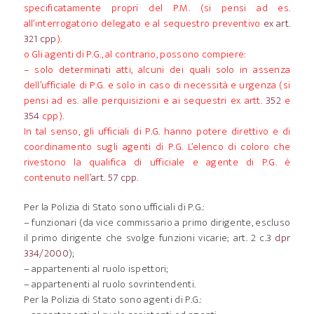
specificatamente propri del P.M. (si pensi ad es.
all’interrogatorio delegato e al sequestro preventivo
ex art.
321 cpp
).
o Gli agenti di P.G., al contrario, possono compiere:
– solo determinati atti, alcuni dei quali solo in assenza
dell’ufficiale di P.G. e solo in caso di necessità e urgenza (si
pensi ad es. alle perquisizioni e ai sequestri ex artt.
352
e
354
cpp).
In tal senso, gli ufficiali di P.G. hanno potere direttivo e di
coordinamento sugli agenti di P.G. L’elenco di coloro che
rivestono la qualifica di ufficiale e agente di P.G. è
contenuto nell’
art. 57 cpp
.
Per la Polizia di Stato sono ufficiali di P.G.:
– funzionari (da vice commissario a primo dirigente, escluso
il primo dirigente che svolge funzioni vicarie; art. 2 c.3
dpr
334/2000
);
– appartenenti al ruolo ispettori;
– appartenenti al ruolo sovrintendenti.
Per la Polizia di Stato sono agenti di P.G.: