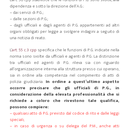
dipendenza e sotto la direzione dell’A.G.:
– dai servizi di P.G.;
– dalle sezioni di P.G.;
– dagli ufficiali e dagli agenti di P.G. appartenenti ad altri
organi obbligati per legge a svolgere indagini a seguito di
una notizia di reato.
L’
art. 55 c.3 cpp
specifica che le funzioni di P.G. indicate nella
norma sono svolte da ufficiali e agenti di P.G. La distinzione
tra ufficiali ed agenti di P.G. rileva sia con riguardo
all’organizzazione interna alla struttura presso cui operano,
sia in ordine alla competenza nel compimento di atti di
polizia giudiziaria.
In ordine a quest’ultimo aspetto
occorre precisare che gli ufficiali di P.G., in
considerazione della elevata professionalità che si
richiede a coloro che rivestono tale qualifica,
possono compiere:
– qualsiasi atto di P.G. previsto dal codice di rito e dalle leggi
speciali;
– in caso di urgenza o su delega del P.M., anche atti