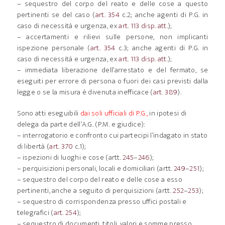
– sequestro del corpo del reato e delle cose a questo
pertinenti se del caso (
art. 354
c.2; anche agenti di P.G. in
caso di necessità e urgenza, ex
art. 113 disp. att
.);
– accertamenti e rilievi sulle persone, non implicanti
ispezione personale (
art. 354
c.3; anche agenti di P.G. in
caso di necessità e urgenza, ex
art. 113 disp. att.
);
– immediata liberazione dell’arrestato e del fermato, se
eseguiti per errore di persona o fuori dei casi previsti dalla
legge o se la misura è divenuta inefficace (
art. 389
).
Sono atti eseguibili
dai soli ufficiali di P.G.,
in ipotesi di
delega da parte dell’A.G. (P.M. e giudice):
– interrogatorio e confronto cui partecipi l’indagato in stato
di libertà (
art. 370
c.1);
– ispezioni di luoghi e cose (artt.
245
–
246
);
– perquisizioni personali, locali e domiciliari (artt.
249
–
251
);
– sequestro del corpo del reato e delle cose a esso
pertinenti, anche a seguito di perquisizioni (artt.
252
–
253
);
– sequestro di corrispondenza presso uffici postali e
telegrafici (
art. 254
);
– sequestro di documenti, titoli, valori e somme presso