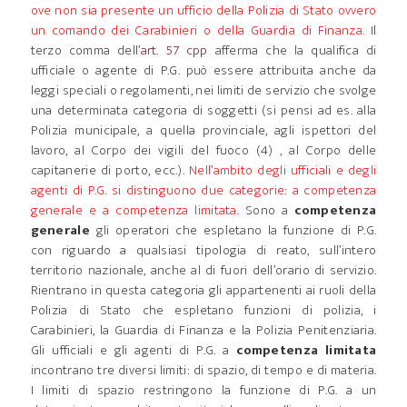
ove non sia presente un ufficio della Polizia di Stato ovvero
un comando dei Carabinieri o della Guardia di Finanza.
Il
terzo comma dell’
art. 57 cpp
afferma che la qualifica di
ufficiale o agente di P.G. può essere attribuita anche da
leggi speciali o regolamenti, nei limiti de servizio che svolge
una determinata categoria di soggetti (si pensi ad es. alla
Polizia municipale, a quella provinciale, agli ispettori del
lavoro, al Corpo dei vigili del fuoco (4) , al Corpo delle
capitanerie di porto, ecc.).
Nell’ambito degli ufficiali e degli
agenti di P.G. si distinguono due categorie: a competenza
generale e a competenza limitata.
Sono a
competenza
generale
gli operatori che espletano la funzione di P.G.
con riguardo a qualsiasi tipologia di reato, sull’intero
territorio nazionale, anche al di fuori dell’orario di servizio.
Rientrano in questa categoria gli appartenenti ai ruoli della
Polizia di Stato che espletano funzioni di polizia, i
Carabinieri, la Guardia di Finanza e la Polizia Penitenziaria.
Gli ufficiali e gli agenti di P.G. a
competenza limitata
incontrano tre diversi limiti: di spazio, di tempo e di materia.
I limiti di spazio restringono la funzione di P.G. a un