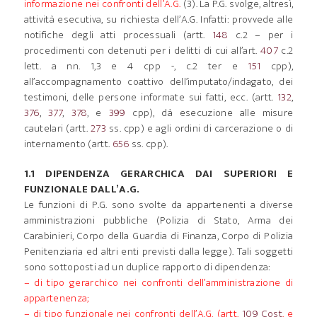
informazione nei confronti dell’A.G.
(3). La P.G. svolge, altresì,
attività esecutiva, su richiesta dell’A.G. Infatti: provvede alle
notifiche degli atti processuali (artt.
148
c.2 – per i
procedimenti con detenuti per i delitti di cui all’art.
407
c.2
lett. a nn. 1,3 e 4 cpp -, c.2 ter e
151
cpp),
all’accompagnamento coattivo dell’imputato/indagato, dei
testimoni, delle persone informate sui fatti, ecc. (artt.
132
,
376
,
377
,
378
, e
399
cpp), dà esecuzione alle misure
cautelari (artt.
273
ss. cpp) e agli ordini di carcerazione o di
internamento (artt.
656
ss. cpp).
1.1 DIPENDENZA GERARCHICA DAI SUPERIORI E
FUNZIONALE DALL’A.G.
Le funzioni di P.G. sono svolte da appartenenti a diverse
amministrazioni pubbliche (Polizia di Stato, Arma dei
Carabinieri, Corpo della Guardia di Finanza, Corpo di Polizia
Penitenziaria ed altri enti previsti dalla legge). Tali soggetti
sono sottoposti ad un duplice rapporto di dipendenza:
– di tipo gerarchico nei confronti dell’amministrazione di
appartenenza;
– di tipo funzionale nei confronti dell’A.G. (artt.
109 Cost
. e