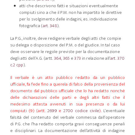
atti che descrivono fatti e situazioni eventualmente
compiuti sino a che il P.M. non ha impartito le direttive
per lo svolgimento delle indagini, es. individuazione
fotografica (
art. 348
).
La P.G., inoltre, deve redigere verbale degli atti che compie
su delega o disposizione del P.M. o del giudice. In tal caso
deve osservare le regole previste per la documentazione
degli atti dell’A.G. (artt.
364
,
365
e
373
in relazione all’
art. 370
c.2 cpp
).
Il verbale è un atto pubblico redatto da un pubblico
ufficiale, fa fede fino a querela di falso della provenienza del
documento dal pubblico ufficiale che lo ha redatto nonché
delle dichiarazioni delle parti e degli altri fatti che il
medesimo attesta avvenuti in sua presenza o da lui
compiuti (9) (artt.
2699
e
2700 codice civile
).
L’eventuale
falsità del contenuto del verbale commessa dall’operatore
di P.G. che l’ha redatto comporta gravi conseguenze penali
e disciplinari. La documentazione dell’attività di indagine