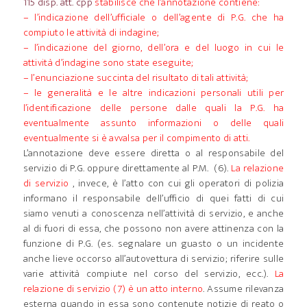
115 disp. att. cpp
stabilisce che l’annotazione contiene:
– l’indicazione dell’ufficiale o dell’agente di P.G. che ha
compiuto le attività di indagine;
– l’indicazione del giorno, dell’ora e del luogo in cui le
attività d’indagine sono state eseguite;
– l’enunciazione succinta del risultato di tali attività;
– le generalità e le altre indicazioni personali utili per
l’identificazione delle persone dalle quali la P.G. ha
eventualmente assunto informazioni o delle quali
eventualmente si è avvalsa per il compimento di atti.
L’annotazione deve essere diretta o al responsabile del
servizio di P.G. oppure direttamente al P.M. (6).
La relazione
di servizio
, invece, è l’atto con cui gli operatori di polizia
informano il responsabile dell’ufficio di quei fatti di cui
siamo venuti a conoscenza nell’attività di servizio, e anche
al di fuori di essa, che possono non avere attinenza con la
funzione di P.G. (es. segnalare un guasto o un incidente
anche lieve occorso all’autovettura di servizio; riferire sulle
varie attività compiute nel corso del servizio, ecc.).
La
relazione di servizio (7) è un atto interno
. Assume rilevanza
esterna quando in essa sono contenute notizie di reato o