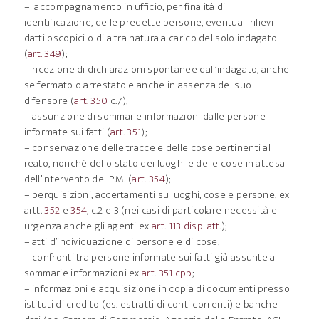
– accompagnamento in ufficio, per finalità di
identificazione, delle predette persone, eventuali rilievi
dattiloscopici o di altra natura a carico del solo indagato
(
art. 349
);
– ricezione di dichiarazioni spontanee dall’indagato, anche
se fermato o arrestato e anche in assenza del suo
difensore (
art. 350
c.7);
– assunzione di sommarie informazioni dalle persone
informate sui fatti (
art. 351
);
– conservazione delle tracce e delle cose pertinenti al
reato, nonché dello stato dei luoghi e delle cose in attesa
dell’intervento del P.M. (
art. 354
);
– perquisizioni, accertamenti su luoghi, cose e persone, ex
artt.
352
e
354
, c.2 e 3 (nei casi di particolare necessità e
urgenza anche gli agenti ex
art. 113 disp. att.
);
– atti d’individuazione di persone e di cose,
– confronti tra persone informate sui fatti già assunte a
sommarie informazioni ex
art. 351 cpp
;
– informazioni e acquisizione in copia di documenti presso
istituti di credito (es. estratti di conti correnti) e banche