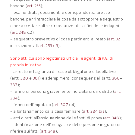
banche (
art. 255
);
– esame di atti, documenti e corrispondenza presso
banche, per rintracciare le cose da sottoporre a sequestro
o per accertare altre circostanze utili ai fini delle indagini
(
art. 248
c.2);
– sequestro preventivo di cose pertinenti al reato (
art. 321
in relazione all’
art. 253 c.3
).
Sono atti cui sono legittimati ufficiali e agenti di P.G. di
propria iniziativa:
– arresto in flagranza di reato obbligatorio e facoltativo
(artt.
380
e
381
) e adempimenti consequenziali (artt.
386
–
387
);
– fermo di persona gravemente indiziata di un delitto (
art.
384
);
– fermo dell’imputato (
art. 307
c.4);
– allontanamento dalla casa familiare (
art. 384 bis
);
– atti diretti all’assicurazione delle fonti di prova (
art. 348
);
– identificazione dell’indagato e delle persone in grado di
riferire sui fatti (
art. 349
);