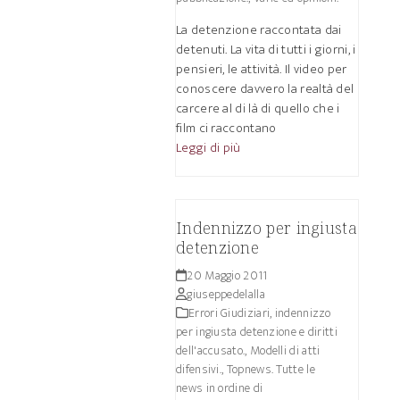
La detenzione raccontata dai
detenuti. La vita di tutti i giorni, i
pensieri, le attività. Il video per
conoscere davvero la realtà del
carcere al di là di quello che i
film ci raccontano
Leggi di più
Indennizzo per ingiusta
detenzione
20 Maggio 2011
giuseppedelalla
Errori Giudiziari, indennizzo
per ingiusta detenzione e diritti
dell'accusato.
,
Modelli di atti
difensivi.
,
Topnews. Tutte le
news in ordine di