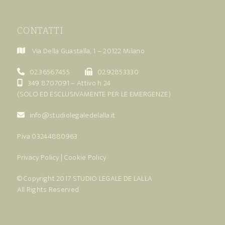
CONTATTI
Via Della Guastalla, 1 – 20122 Milano
02.36567455
02.92853330
349 8707091
– Attivo h 24
(SOLO ED ESCLUSIVAMENTE PER LE EMERGENZE)
info@studiolegaledelalla.it
P.iva 03244880963
Privacy Policy
|
Cookie Policy
© Copyright 2017
STUDIO LEGALE DE LALLA
All Rights Reserved