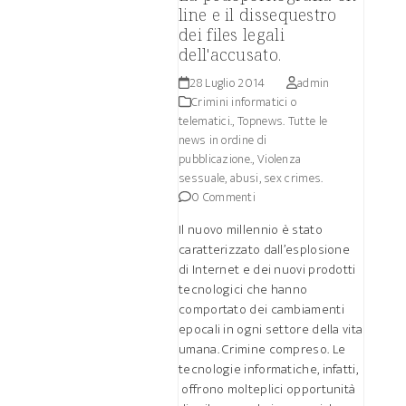
line e il dissequestro
dei files legali
dell'accusato.
28 Luglio 2014
admin
Crimini informatici o
telematici.
,
Topnews. Tutte le
news in ordine di
pubblicazione.
,
Violenza
sessuale, abusi, sex crimes.
0 Commenti
Il nuovo millennio è stato
caratterizzato dall’esplosione
di Internet e dei nuovi prodotti
tecnologici che hanno
comportato dei cambiamenti
epocali in ogni settore della vita
umana. Crimine compreso. Le
tecnologie informatiche, infatti,
offrono molteplici opportunità