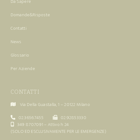
Da Sapere
Domande&Risposte
Contatti
News
Glossario
Per Aziende
CONTATTI
Via Della Guastalla, 1 – 20122 Milano
02.36567455
02.92853330
349 8707091
– Attivo h 24
(SOLO ED ESCLUSIVAMENTE PER LE EMERGENZE)