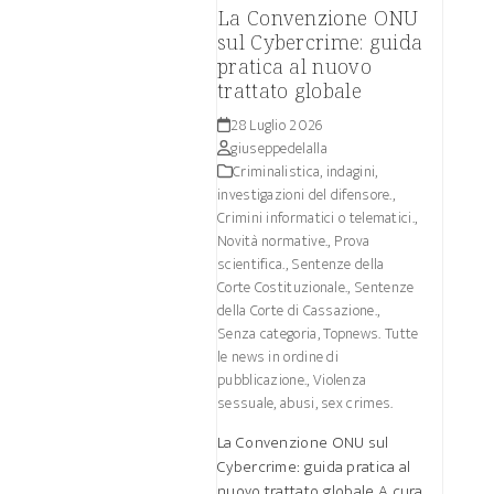
La Convenzione ONU
sul Cybercrime: guida
pratica al nuovo
trattato globale
28 Luglio 2026
giuseppedelalla
Criminalistica, indagini,
investigazioni del difensore.
,
Crimini informatici o telematici.
,
Novità normative.
,
Prova
scientifica.
,
Sentenze della
Corte Costituzionale.
,
Sentenze
della Corte di Cassazione.
,
Senza categoria
,
Topnews. Tutte
le news in ordine di
pubblicazione.
,
Violenza
sessuale, abusi, sex crimes.
La Convenzione ONU sul
Cybercrime: guida pratica al
nuovo trattato globale A cura