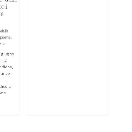
oni
tà
elalla
opnews.
one.
18 giugno
ilità
idiche,
i ance
dico la
sone