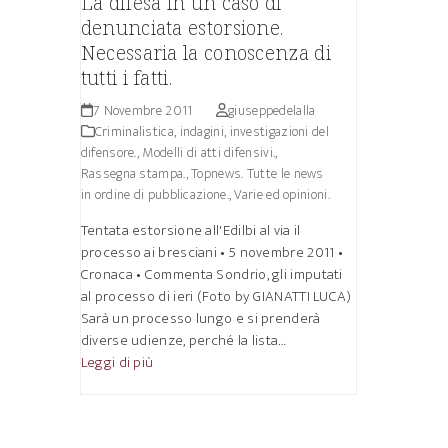
La difesa in un caso di
denunciata estorsione.
Necessaria la conoscenza di
tutti i fatti.
7 Novembre 2011
giuseppedelalla
Criminalistica, indagini, investigazioni del
difensore.
,
Modelli di atti difensivi.
,
Rassegna stampa.
,
Topnews. Tutte le news
in ordine di pubblicazione.
,
Varie ed opinioni.
Tentata estorsione all'Edilbi al via il
processo ai bresciani • 5 novembre 2011 •
Cronaca • Commenta Sondrio, gli imputati
al processo di ieri (Foto by GIANATTI LUCA)
Sarà un processo lungo e si prenderà
diverse udienze, perché la lista…
Leggi di più