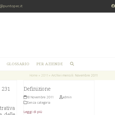
a@puntopec.it
F
GLOSSARIO
PER AZIENDE
Home
»
2011
»
Archivi mensili: Novembre 2011
. 231
Definizione
18 Novembre 2011
admin
Senza categoria
trativa
Leggi di più
, delle