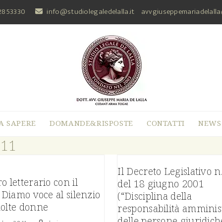
2853330
info@studiolegaledelalla.it
avvgiuseppemariadelall
A SAPERE
DOMANDE&RISPOSTE
CONTATTI
NEWS
011
Il Decreto Legislativo n
o letterario con il
del 18 giugno 2001
: Diamo voce al silenzio
(“Disciplina della
molte donne
responsabilità amminis
delle persone giuridiche