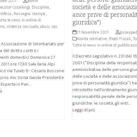
mbre 2011
admin
società e delle associazi
ecutori (stalking). Disciplina,
difesa.
,
Rassegna stampa.
,
ance prive di personali
tte le news in ordine di
giuridica”)
ne.
,
Violenza sessuale, abusi, sex
21 Novembre 2011
giusepped
Novità normative.
,
Reati Fiscali.
,
T
 Associazione di Volontariato per
Tutte le news in ordine di pubblicazi
a del diritto contro i
Il Decreto Legislativo n. 231 del 
menti domestici Domenica 27
2001 (“Disciplina della responsab
011 ore 17,30 Sala Ilaria Alpi
amministrativa delle persone giur
ico Via Turati 6 - Cesano Boscone
delle società e delle associazion
ono Avv. Sonia Gaiola Presidente
prive di personalità giuridica”) ha
Esperta in Pari…
introdotto nell’ordinamento giuri
iù
responsabilità penale delle per
giuridiche: le società, gli enti…
Leggi di più