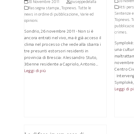
28 Nove
28 Novembre 2011
giuseppedelalla
Atti pers
Rassegna stampa.
,
Topnews. Tutte le
Sentenze e 
news in ordine di pubblicazione.
,
Varie ed
Topnews. Tu
opinioni.
pubblicazio
Sondrio, 26 novembre 2011 - Non si è
crimes.
ancora entrati nel vivo, ma è già acceso il
Symplokè:
clima nel processo che vede alla sbarra i
una cultur
tre presunti estorsori residenti in
maltratta
provincia di Brescia: Alessandro Stuto,
novembre 2
38enne residente a Capriolo, Antonio…
Centro Civ
Leggi di più
Interveng
Symplokè, 
Leggi di p