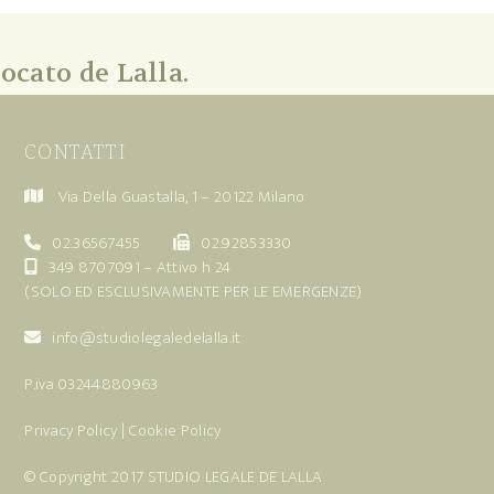
ocato de Lalla.
CONTATTI
Via Della Guastalla, 1 – 20122 Milano
02.36567455
02.92853330
349 8707091
– Attivo h 24
(SOLO ED ESCLUSIVAMENTE PER LE EMERGENZE)
info@studiolegaledelalla.it
P.iva 03244880963
Privacy Policy
|
Cookie Policy
© Copyright 2017
STUDIO LEGALE DE LALLA