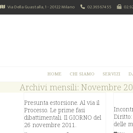
Skip
Via Della Guastalla, 1 - 20122 Milano
02.36567455
02.9
to
content
HOME
CHI SIAMO
SERVIZI
D
Archivi mensili: Novembre 2
Presunta estorsione. Al via il
Incontr
Processo. Le prime fasi
Diritto
dibattimentali. Il GIORNO del
delle 
26 novembre 2011.