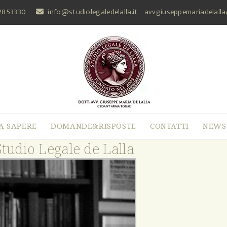
2853330
info@studiolegaledelalla.it
avvgiuseppemariadelall
A SAPERE
DOMANDE&RISPOSTE
CONTATTI
NEWS
Studio Legale de Lalla