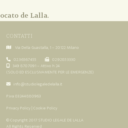
ocato de Lalla.
CONTATTI
Via Della Guastalla, 1 – 20122 Milano
02.36567455
02.92853330
349 8707091
– Attivo h 24
(SOLO ED ESCLUSIVAMENTE PER LE EMERGENZE)
info@studiolegaledelalla.it
P.iva 03244880963
Privacy Policy
|
Cookie Policy
© Copyright 2017
STUDIO LEGALE DE LALLA
All Rights Reserved